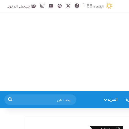
℉
86
‫X
فيسبوك
بينتيريست
‫YouTube
انستقرام
تسجيل الدخول
القاهرة
بحث
ة
المزيد
عن