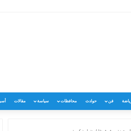
ياضة
فن
حوادث
محافظات
سياسة
مقالات
أسر
ى جيدة ويوفر فرصًا استثمارية كبيرة