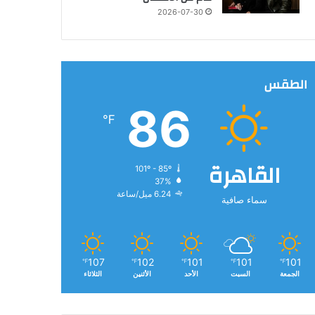
2026-07-30
الطقس
86
℉
القاهرة
101º - 85º
37%
6.24 ميل/ساعة
سماء صافية
107
102
101
101
101
℉
℉
℉
℉
℉
الجمعة
السبت
الأحد
الأثنين
الثلاثاء