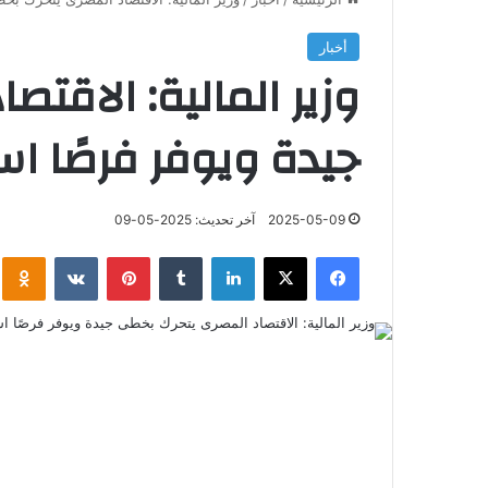
أخبار
وزير المالية: الاقت
جيدة ويوفر فرصًا اس
2025-05-09
آخر تحديث: 2025-05-09
فيسبوك
‫X
لينكدإن
‏Tumblr
بينتيريست
‏VKontakte
klassniki