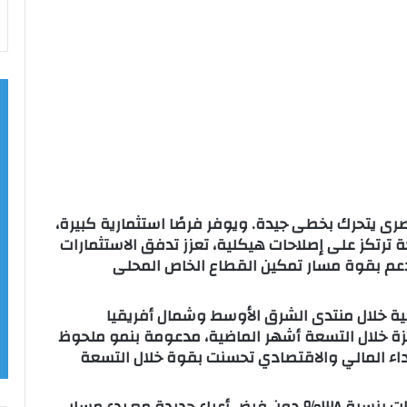
مصرى يتحرك بخطى جيدة. ويوفر فرصًا استثمارية كبيرة،
 ترتكز على إصلاحات هيكلية، تعزز تدفق الاستثمارات
ة تدعم بقوة مسار تمكين القطاع الخاص المحلى
ة خلال منتدى الشرق الأوسط وشمال أفريقيا
محفزة خلال التسعة أشهر الماضية، مدعومة بنمو ملحوظ
أداء المالي والاقتصادي تحسنت بقوة خلال التسعة
أضاف أننا سجلنا أعلى إيرادات ضريبية منذ سنوات بنسبة ٣٨٪ دون فرض أعباء جديدة مع بدء مسار