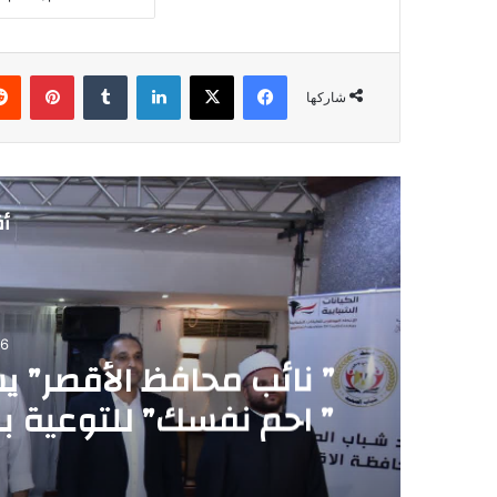
فيسبوك
‫X
لينكدإن
‏Tumblr
بينتيريست
شاركها
أق
06
” نائب محافظ الأقصر” ي
” احم نفسك” للتوعية بم