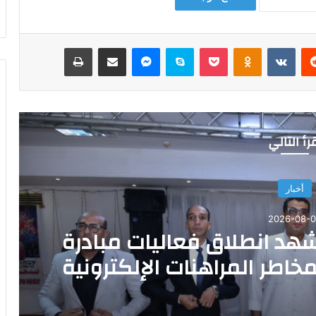
‏Reddit
‏VKontakte
Odnoklassniki
‫Pocket
سكايب
ماسنجر
مشاركة عبر البريد
طباعة
رأ التالي
أخبار
2026-08-
شهد انطلاق فعاليات مبادرة
خاطر المراهنات الإلكترونية