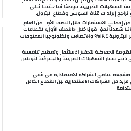
ة التسهيلات الضريبية، موضحًا أننا حققنا أعلى
إلى أن القطاع الخاص يستحوذ على ٥٩٪ من إجمالي الاستثمارات خلال النصف الأول من العام
عدل نمو سنوي ٨٠٪، مؤكدًا أننا شهدنا نموًا قويًا خلال «النصف الأول» لقطاعات
السياحة بنسبة ١٣,١٪ والصناعات التحويلية غير البترولية ١٢,٤٪ والاتصالات وتكنولوجيا المعلومات
منظومة الجمركية لتحفيز الاستثمار وتعظيم تنافسية
ى دفع مسار التسهيلات الضريبية والجمركية لتوطين
سا مشجعة لتنامي الشراكة الاقتصادية فى شتى
 مزيد من الشراكات الاستثمارية بين القطاع الخاص
تدامة.