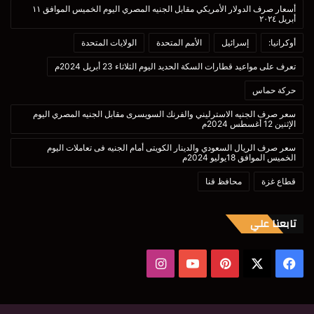
أسعار صرف الدولار الأمريكي مقابل الجنيه المصري اليوم الخميس الموافق ١١
أبريل ٢٠٢٤
أوكرانيا:
إسرائيل
الأمم المتحدة
الولايات المتحدة
تعرف على مواعيد قطارات السكة الحديد اليوم الثلاثاء 23 أبريل 2024م
حركة حماس
سعر صرف الجنيه الاسترليني والفرنك السويسرى مقابل الجنيه المصري اليوم
الإثنين 12 أغسطس 2024م
سعر صرف الريال السعودي والدينار الكويتى أمام الجنيه فى تعاملات اليوم
الخميس الموافق 18يوليو 2024م
قطاع غزة
محافظ قنا
تابعنا علي
‫X
فيسبوك
بينتيريست
‫YouTube
انستقرام