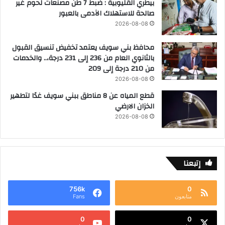
بيطري القليوبية : ضبط 7 طن مصنعات لحوم غير
صالحة للاستهلاك الآدمى بالعبور
2026-08-08
محافظ بني سويف يعتمد تخفيض تنسيق القبول
بالثانوي العام من 236 إلى 231 درجة،.. والخدمات
من 210 درجة إلى 209
2026-08-08
قطع المياه عن 8 مناطق ببني سويف غدًا لتطهير
الخزان الارضي
2026-08-08
إتبعنا
756k
0
متابعون
Fans
0
0