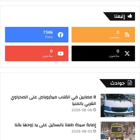
إتبعنا
756k
0
متابعون
Fans
0
0
متابعون
متابعون
حوادث
8 مصابين في انقلاب ميكروباص على الصحراوي
الغربي بالمنيا
2026-08-06
إصابة سيدة طعنآ بالسكين على يد زوجها بقنا
2026-08-05