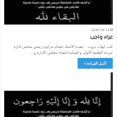
2026-06-14
عزاء واجب
كتب ايهاب ثروت يتقدم الأستاذ عصام بدراوى رئيس مجلس ادارة
جريدة الطبعة الأولى و السادة اعضاء مجلس الادارة و…
أكمل القراءة »