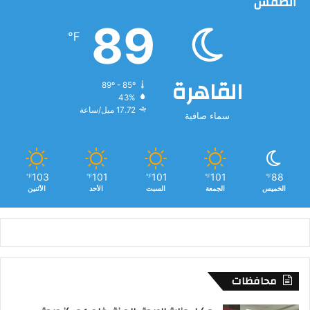
الطقس
89
℉
القاهرة
89º - 85º
43%
17.72 ميل/ساعة
سماء صافية
103
101
101
101
88
℉
℉
℉
℉
℉
الخميس
الجمعة
السبت
الأحد
الأثنين
محافظات