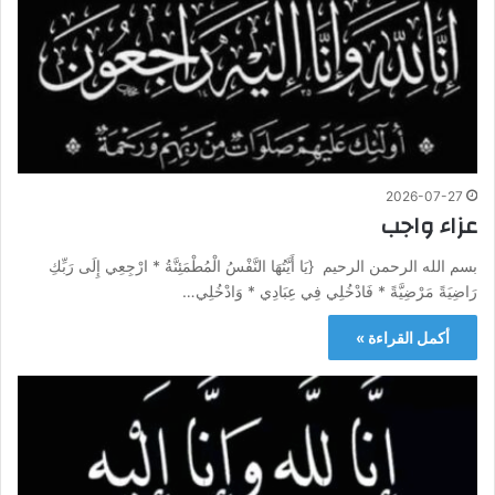
2026-07-27
عزاء واجب
بسم الله الرحمن الرحيم {يَا أَيَّتُهَا النَّفْسُ الْمُطْمَئِنَّةُ * ارْجِعِي إِلَى رَبِّكِ
رَاضِيَةً مَرْضِيَّةً * فَادْخُلِي فِي عِبَادِي * وَادْخُلِي…
أكمل القراءة »