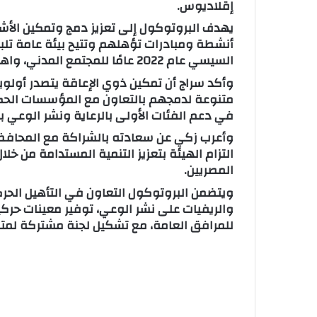
إقلاديوس.
يهدف البروتوكول إلى تعزيز دمج وتمكين الأ
أنشطة ومبادرات تؤهلهم وتتيح بيئة عامة تلبي 
السيسي عام 2022 عامًا للمجتمع المدني، واهتمام الدولة بفئة “القادرون باختلاف”.
وأكد سراج أن تمكين ذوي الإعاقة يتصدر أولوي
متنوعة لدمجهم بالتعاون مع المؤسسات الحكوم
في دعم الفئات الأولى بالرعاية ونشر الوعي بق
وأعرب زكي عن سعادته بالشراكة مع المحافظة
التزام الهيئة بتعزيز التنمية المستدامة من 
المصريين.
ويتضمن البروتوكول التعاون في التأهيل الحركي
والريفيات على نشر الوعي، توفير معينات حرك
للمرافق العامة، مع تشكيل لجنة مشتركة لمتاب