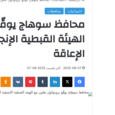
اجتماعيات
محافظات
محافظ سوهاج يوقّع
الهيئة القبطية الإن
الإعاقة
2025-08-07
آخر تحديث: 2025-08-07
فيسبوك
‫X
لينكدإن
‏Tumblr
بينتيريست
‏VKontakte
klassniki