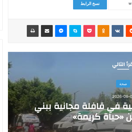
نسخ الرابط
‏Reddit
‏VKontakte
Odnoklassniki
‫Pocket
سكايب
ماسنجر
مشاركة عبر البريد
طباعة
رأ التالي
صحة
2026-08-0
خدمة طبية في قافلة مجانية ببني
«حياة كريمة»