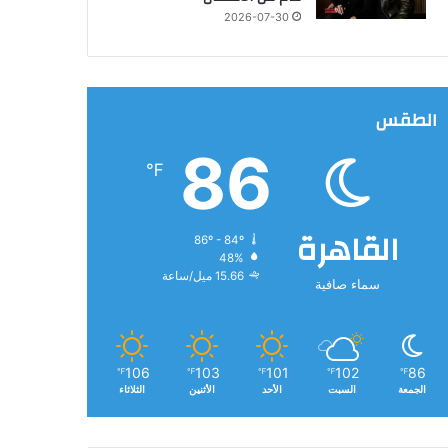
2026-07-30
الطقس
86
℉
القاهرة
86º - 84º
48%
15.66 ميل/ساعة
سماء صافية
106
103
101
102
86
℉
℉
℉
℉
℉
الجمعة
السبت
الأحد
الأثنين
الثلاثاء