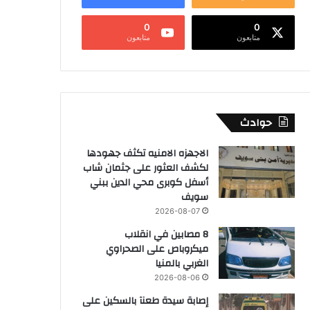
0
0
متابعون
متابعون
حوادث
الاجهزه الامنيه تكثف جهودها
لكشف العثور على جثمان شاب
أسفل كوبرى محي الدين ببني
سويف
2026-08-07
8 مصابين في انقلاب
ميكروباص على الصحراوي
الغربي بالمنيا
2026-08-06
إصابة سيدة طعنآ بالسكين على