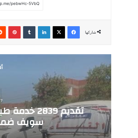
فيسبوك
‫X
لينكدإن
‏Tumblr
بينتيريست
شاركها
أق
7
تقديم 2839 
سويف ضمن 