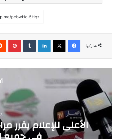
فيسبوك
‫X
لينكدإن
‏Tumblr
بينتيريست
شاركها
أق
03
الأعلى للإعلام يقرر مر
في جميع ا