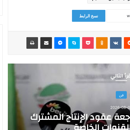
نسخ الرابط
‏Reddit
‏VKontakte
Odnoklassniki
‫Pocket
سكايب
ماسنجر
مشاركة عبر البريد
طباعة
رأ التالي
فن
2026-08-
اجعة عقود الإنتاج المشترك
لقنوات الخاصة