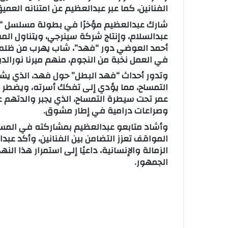
الفنانين، كما عبر عبدالعظيم عن امتنانه العم
شارك عبدالعظيم مؤخرًا في بطولة مسلسل “ف
عبدالسلام، وإنتاج شركة سينرجي، ويتناول ا
أحمد العوضي دور “فهد”، شاب يهرب من ظلم عا
في العمل نخبة من النجوم، منهم ميرنا نورالد
وتدور أحداث “فهد البطل” حول فهد، الذي يش
التمساح، مما يؤدي إلى تفكك أسرته، ويضطر 
عمر تحت سيطرة التمساح، الذي يجبر والدتهم ع
وصراعات درامية في إطار مشوق.
وأشاد متابعو عبدالعظيم بمشاركته في المس
المواقف تعزز التضامن بين الفنانين، وأكد 
الزمالة والإنسانية، داعيًا إلى استمرار هذا ا
الجمهور.