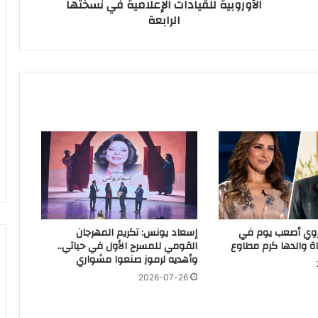
الأوروبية للقيادات الإعلامية في نسختها
ل
 ما فيها
الرابعة
ش
ب
ا
ب
.
مرض
.
خ
ت
ا
م
شمس البارودي تنهار بالبكاء أمام قبر نجلها في الذكرى الثالثة لوفاته.. ورسالة مؤثرة تهز القلوب
ا
ل
ق
م
ة
روي أصعب يوم في
إسعاد يونس: تكريم المهرجان
الد صالح بعد عام من الانفصال
ا
اة والدها كرم مطاوع
القومي للمسرح الأول في حياتي..
ل
وأهديه لرموز صنعوا مشواري
م
2026-07-26
ص
ر
ي