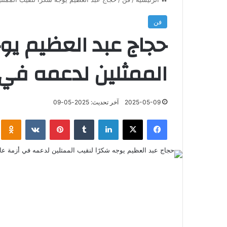
فن
حجاج عبد العظيم يو
الممثلين لدعمه في 
2025-05-09
آخر تحديث: 2025-05-09
فيسبوك
‫X
لينكدإن
‏Tumblr
بينتيريست
‏VKontakte
klassniki