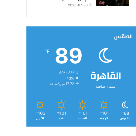
2026-07-30
الطقس
89
℉
القاهرة
89º - 85º
43%
17.72 ميل/ساعة
سماء صافية
103
101
101
101
88
℉
℉
℉
℉
℉
الخميس
الجمعة
السبت
الأحد
الأثنين