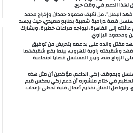
يق لهذا الدعم في وقت حرج.
هد البطل”، من تأليف محمود حمدان وإخراج محمد
لمسلسل قصة درامية شعبية بطابع صعيدي، حيث يجسد
ئلته إلى القاهرة، ليواجه صراعات خطيرة، ويشارك
ين ومحمود البزاوي.
هد مقتل والده على يد عمه بتحريض من توفيق
فهد وشقيقته راوية للهروب، بينما يقع شقيقهما
لى الزواج منه، ويبرز المسلسل قضايا اجتماعية
لسل وبموقف زكي الداعم، مؤكدين أن مثل هذه
عبدالعظيم في ختام منشوره أن دعم زكي يعكس قيم
لنهج، ويواصل الفنان تقديم أعمال فنية تحظى بإعجاب