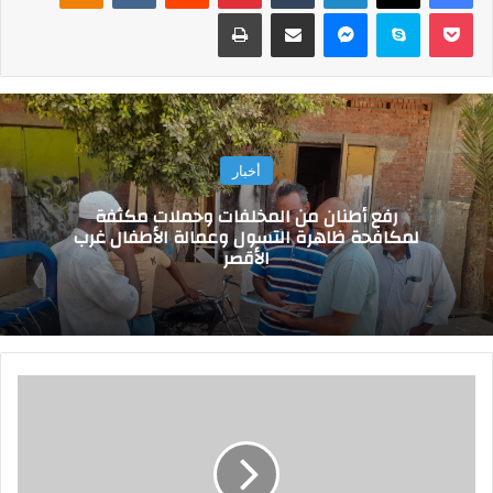
‫Pocket
سكايب
ماسنجر
مشاركة عبر البريد
طباعة
أخبار
رفع أطنان من المخلفات وحملات مكثفة
لمكافحة ظاهرة التسول وعمالة الأطفال غرب
الأقصر
ب
ح
م
و
ل