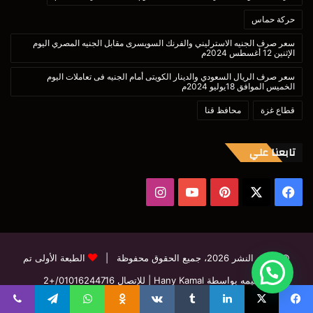
حركة حماس
سعر صرف الجنيه الاسترليني والفرنك السويسرى مقابل الجنيه المصري اليوم
الإثنين 12 أغسطس 2024م
سعر صرف الريال السعودي والدينار الكويتى أمام الجنيه فى تعاملات اليوم
الخميس الموافق 18يوليو 2024م
قطاع غزة
محافظ قنا
تابعنا علي
‫X
فيسبوك
بينتيريست
‫YouTube
انستقرام
© حقوق النشر 2026، جميع الحقوق محفوظة |
الطبعة الأولى تم
تصميمه بواسطة Hany Kamal
| للإتصال
01016244716/+2