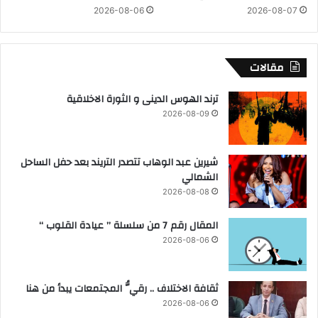
2026-08-06
2026-08-07
ص
ا
ب
ل
ج
س
ا
ع
مقالات
ف
و
د
ترند الهوس الدينى و الثورة الاخلاقية
ي
2026-08-09
ت
ع
ز
شيرين عبد الوهاب تتصدر التريند بعد حفل الساحل
ي
الشمالي
ز
ا
2026-08-08
ل
ت
المقال رقم 7 من سلسلة ” عيادة القلوب “
ع
2026-08-06
ا
و
ن
ثقافة الاختلاف .. رقيُّ المجتمعات يبدأ من هنا
ا
2026-08-06
ل