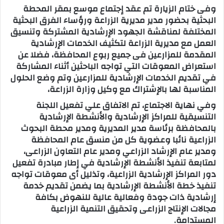
وفى ختام الزيارة تم عقد إجتماع موسع بمقر المحطة
البحثية بحضور مدير مديرية الزراعة ورؤساء الفرق البحثية
المختلفة لمناقشة الجهود الإرشادية المشتركة وتنسيق
العمل مع مديرية الزراعة لتكثيف الخدمات الإرشادية
المقدمة للمزارعين فى جميع ربوع المحافظة، فضلا عن
استعراض المعوقات التي تواجه الباحثين أثناء المشاركة
في تقديم الخدمات الإرشادية للمزارعين وتم وضع الحلول
المناسبة لها بالإشتراك مع وكيل وزارة الزراعة،
وفي نهاية الاجتماع، تم الاتفاق علي تفعيل اللجنة
التنسيقية للمراكز الإرشادية والأنشطة الإرشادية
بالمحافظة برئاسة مدير المديرية ومدير محطة البحوث
الزراعية نائبا وعضوية كل من منسق عام المحافظة
ومدير عام الإرشاد الزراعي ومدير عام التعاون الزراعى،
لمتابعة تنفيذ الأنشطة الإرشادية في إطار مبادرة تفعيل
دور المراكز الإرشادية الزراعية، وتذليل أى معوقات تواجه
تنفيذ خطة الأنشطة الإرشادية بما يضمن تقديم خدمة
إرشادية ذات جودة وفعالية عالية للنهوض بكافة
مجالات الإنتاج الزراعى وتحقيق التنمية الزراعية
المستدامة.