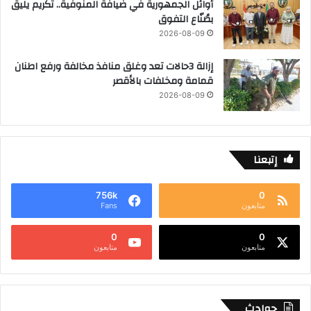
أوائل الجمهورية في ضيافة المنوفية.. تكريم يليق
بصُنّاع التفوق
2026-08-09
إزالة 3حالات تعد وغلق منافذ مخالفة ورفع اطنان
قمامة ومخلفات بالأقصر
2026-08-09
إتبعنا
756k
0
متابعون
Fans
0
0
متابعون
متابعون
حوادث