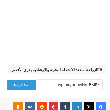
"الزراعة" تتفقد الأنشطة البحثية والإرشادية بقرى الأقصر
نسخ الرابط
فيسبوك
‫X
لينكدإن
‏Tumblr
بينتيريست
‏Reddit
‏VKontakte
Odnoklassniki