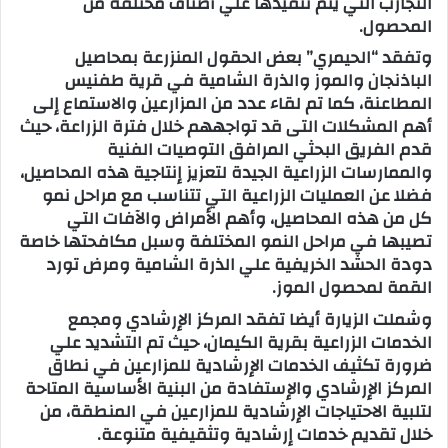
التجارب التي يتم تنفيذها علي أصناف مختلفة من
المحصول.
وتفقد “الحيمري” بعض الحقول المنزرعة بمحاصيل
الباذنجان والموز والذرة الشامية في قرية طفنيس
المطاعنة، كما تم لقاء عدد من المزارعين والاستماع إلى
أهم المشكلات التى قد تواجههم خلال فترة الزراعة، حيث
قدم الفريق البحثي المرافق التوصيات الفنية
والممارسات الزراعية الجيدة لتعزيز إنتاجية هذه المحاصيل،
فضلا عن العمليات الزراعية التي تتناسب مع مراحل نمو
كل من هذه المحاصيل، وأهم الأمراض والآفات التي
تصيبها في مراحل النمو المختلفة وسبل مكافحتها خاصة
دودة الحشد الخريفية علي الذرة الشامية ومرض تورد
القمة لمحصول الموز.
وشملت الزيارة أيضا تفقد المركز الإرشادي ومجمع
الخدمات الزراعية بقرية الكيمان، حيث تم التشديد علي
ضرورة تكثيف الخدمات الإرشادية للمزارعين في نطاق
المركز الإرشادي والإستفادة من البنية الأساسية المتاحة
لتلبية الاحتياجات الإرشادية للمزارعين في المنطقة، من
خلال تقديم خدمات إرشادية وتثقيفية متنوعة.