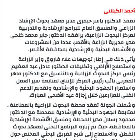
أحمد الكيلانى
تفقد الدكتور ياسر حيمرى مدير معهد بحوث الإرشاد
الزراعي والمنسق العام للبرامج الإرشادية والتدريبية
لمركز البحوث الزراعية، يرافقه الدكتور جابر محمد كلحى
مدير مديرية الزراعة بالأقصر، عددا من المشروعات
والأنشطة البحثية والإرشادية بمحافظة الأقصر.
يأتي ذلك في إطار توجيهات علاء فاروق وزير الزراعة
واستصلاح الأراضي وتكليفات الدكتور عادل عبد العظيم
رئيس مركز البحوث الزراعية وبالتنسيق مع الدكتور ماهر
المغربى نائب رئيس المركز للإنتاج، لمتابعة سير العمل
واستمرار الجهود البحثية والإرشادية وتقديم الدعم
الفني للمزارعين خلال إجازة عيد الأضحى المبارك.
وشملت الجولة تفقد محطة البحوث الزراعية بالمطاعنة ،
لمتابعة الجهود البحثية والإرشادية للمحطة مع الدكتور
محمود رسلان مدير المحطة ومنسق الأنشطة الإرشادية
بالمحافظة، حيث تم زيارة البرنامج البحثى لمعهد بحوث
القطن، والاستماع إلى شرح الفريق البحثي المختص حول