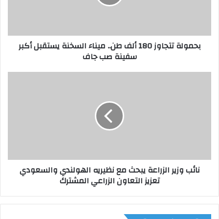
ة
ت
ت
ج
بحمولة تتجاوز 180 ألف طن.. ميناء السخنة يستقبل أكبر
ا
سفينة صب جاف
و
ز
1
ن
8
ا
0
ئ
أ
ب
ل
و
ف
ز
ط
ي
ن
ر
.
ا
نائب وزير الزراعة يبحث مع نظيريه الهولندي والسعودي
.
ل
تعزيز التعاون الزراعي المشترك
م
ز
ي
ر
ن
ا
ا
ع