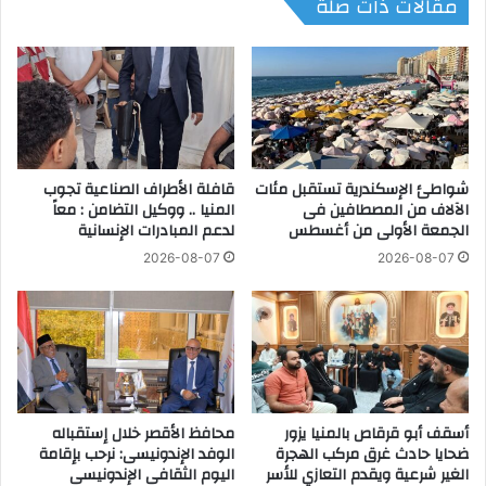
مقالات ذات صلة
ء
ة
ا
ي
ل
ب
س
ح
خ
ث
ن
م
ة
ع
ي
ن
س
شواطئ الإسكندرية تستقبل مئات
قافلة الأطراف الصناعية تجوب
ظ
الآلاف من المصطافين فى
المنيا .. ووكيل التضامن : معاً
ت
ي
الجمعة الأولى من أغسطس
لدعم المبادرات الإنسانية
ق
ر
ب
ي
2026-08-07
2026-08-07
ل
ه
أ
ا
ك
ل
ب
ه
ر
و
س
ل
ف
ن
أسقف أبو قرقاص بالمنيا يزور
محافظ الأقصر خلال إستقباله
ي
د
ضحايا حادث غرق مركب الهجرة
الوفد الإندونيسى: نرحب بإقامة
ن
ي
الغير شرعية ويقدم التعازي للأسر
اليوم الثقافى الإندونيسى
ة
و