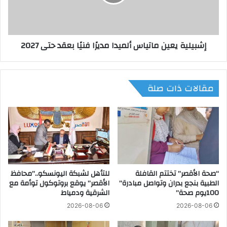
و
ي
ف
ة
د
ي
ا
ع
إشبيلية يعين ماتياس ألميدا مديرًا فنيًا بعقد حتى 2027
ت
ي
ح
ن
ا
م
د
ا
مقالات ذات صلة
"
ت
ب
ي
ش
ا
ب
س
ا
أ
ب
ل
ه
م
ا
ي
“صحة الأقصر” تختتم القافلة
للتأهل لشبكة اليونسكو..”محافظ
"
د
الطبية بنجع بدران وتواصل مبادرة”
الأقصر” يوقع بروتوكول توأمة مع
ل
ا
100يوم صحة”
الشرقية ودمياط
ت
م
ع
د
2026-08-06
2026-08-06
ز
ي
ي
رً