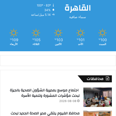
القاهرة
100º - 83º
34%
5.14 ميل/ساعة
سماء صافية
109
105
103
101
100
℉
℉
℉
℉
℉
السبت
الأحد
الأثنين
الثلاثاء
الأربعاء
محافظات
اجتماع موسع بمديرية الشؤون الصحية بالجيزة
لبحث مؤشرات المشورة وتنمية الأسرة
2026-08-08
محافظ الفيوم يلتقي مدير الصحة الجديد لبحث