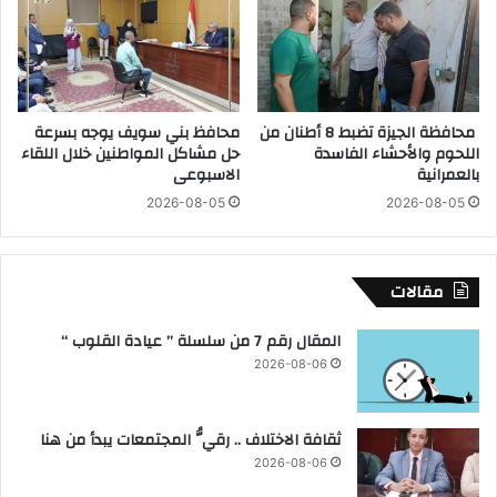
ز
ا
ا
ف
ل
ن
ت
يً
ع
ا
محافظة الجيزة تضبط 8 أطنان من
محافظ بني سويف يوجه بسرعة
ا
ب
اللحوم والأحشاء الفاسدة
حل مشاكل المواطنين خلال اللقاء
و
ع
بالعمرانية
الاسبوعى
ن
ق
2026-08-05
2026-08-05
ف
د
ي
ح
ت
ت
م
ى
مقالات
ك
2
ي
0
المقال رقم 7 من سلسلة ” عيادة القلوب “
ن
2
2026-08-06
ا
7
ل
ش
ثقافة الاختلاف .. رقيُّ المجتمعات يبدأ من هنا
ب
ا
2026-08-06
ب