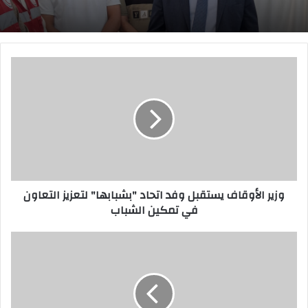
و
ز
ي
ر
ا
ل
أ
و
ق
وزير الأوقاف يستقبل وفد اتحاد "بشبابها" لتعزيز التعاون
ا
في تمكين الشباب
ف
ي
س
إ
ت
ش
ق
ب
ب
ي
ل
ل