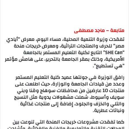
متابعة – ماجد مصطفى
تفقدت وزيرة التنمية المحلية، مساء اليوم، معرض “أيادي
مصر” للحرف والمنتجات التراثية، ومعرض خريجات منحة
“SHE Can” التابع لكلية التعليم المستمر بالجامعة
الأمريكية، وذلك بمقر الجامعة بالتحرير، على هامش مؤتمر
“هي تستطيع”.
رافق الوزيرة في جولتها عميد كلية التعليم المستمر
وعدد من قيادات الجامعة والوزارة، حيث اطلعت على
منتجات 10 عارضين من محافظات سوهاج وقنا وبني
سويف وأسيوط، شملت مشغولات يدوية مثل النسيج
والتلي والخزف والجلود، إضافة إلى منتجات غذائية
ونباتات عطرية.
كما تفقدت مشروعات خريجات المنحة التي تنوعت بين
المجالات التقنية والتعليمية والفنية والغذائية، وأشادت