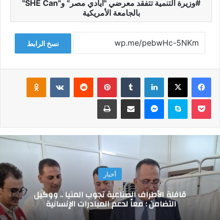
وزيرة التنمية تتفقد معرضي "أيادي مصر" و"SHE Can"
بالجامعة الأمريكية
نسخ الرابط
فيسبوك
‫X
لينكدإن
‏Tumblr
بينتيريست
‏Reddit
‏VKontakte
Odnoklassniki
‫Pocket
سكايب
ماسنجر
مشاركة عبر البريد
طباعة
أخبار
قافلة الأطراف الصناعية تجوب المنيا .. ووكيل
التضامن : معاً لدعم المبادرات الإنسانية