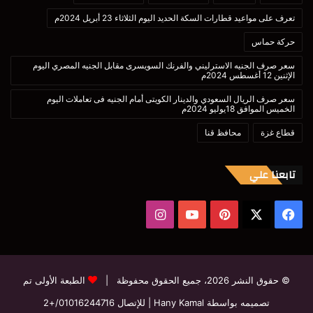
تعرف على مواعيد قطارات السكة الحديد اليوم الثلاثاء 23 أبريل 2024م
حركة حماس
سعر صرف الجنيه الاسترليني والفرنك السويسرى مقابل الجنيه المصري اليوم
الإثنين 12 أغسطس 2024م
سعر صرف الريال السعودي والدينار الكويتى أمام الجنيه فى تعاملات اليوم
الخميس الموافق 18يوليو 2024م
قطاع غزة
محافظ قنا
تابعنا علي
‫X
فيسبوك
بينتيريست
‫YouTube
انستقرام
© حقوق النشر 2026، جميع الحقوق محفوظة |
الطبعة الأولى تم
تصميمه بواسطة Hany Kamal
| للإتصال
01016244716/+2