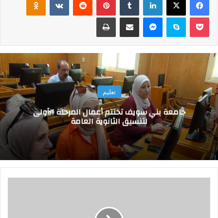
‫Pocket
سكايب
ماسنجر
مشاركة عبر البريد
طباعة
تعليم
جامعة بني سويف تختتم أعمال المرحلة الأولى
لتنسيق الثانوية العامة
و
ز
ي
ر