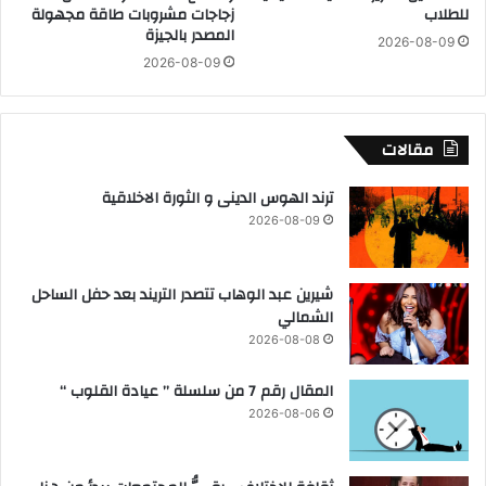
للطلاب
زجاجات مشروبات طاقة مجهولة
ا
ى
المصدر بالجيزة
2026-08-09
ب
ج
2026-08-09
ت
ب
ع
ا
ز
ل
ي
ي
مقالات
ز
ا
ا
ا
ترند الهوس الدينى و الثورة الاخلاقية
ل
ل
2026-08-09
ت
ب
ع
ل
ا
د
شيرين عبد الوهاب تتصدر التريند بعد حفل الساحل
و
ش
الشمالي
ن
م
ا
2026-08-08
ا
ل
ل
ز
المقال رقم 7 من سلسلة ” عيادة القلوب “
غ
ر
ز
2026-08-06
ا
ة
ع
ي