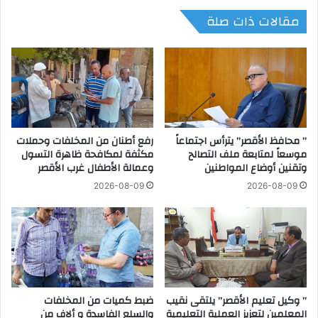
ا
د
مقالات ذات صلة
ع
ة
ة
ل
ا
ل
ل
ا
ب
ح
ا
ت
ك
ل
س
ا
ت
” محافظ الأقصر” يترأس اجتماعاً
رفع أطنان من المخلفات وحملات
ل
موسعاً لمتابعة ملف التصالح
مكثفة لمكافحة ظاهرة التسول
ا
ا
وتقنين أوضاع المواطنين
وعمالة الأطفال غرب الأقصر
ن
ل
ي
إ
2026-08-09
2026-08-09
ب
س
إ
ر
ق
ا
ل
ئ
ي
ي
م
ل
ب
ي
” وكيل تعليم الأقصر” يلتقى نقيب
ضبط كميات من المخلفات
ن
ع
المعلمين لتعزيز العملية التعليمية
والسلع الفاسدة و ألاف من
ج
ل