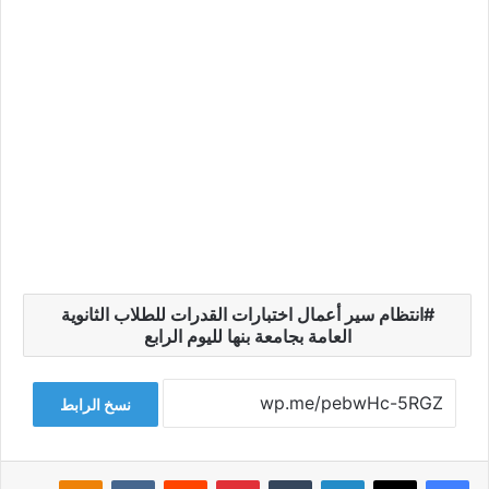
انتظام سير أعمال اختبارات القدرات للطلاب الثانوية
العامة بجامعة بنها لليوم الرابع
نسخ الرابط
فيسبوك
‫X
لينكدإن
‏Tumblr
بينتيريست
‏Reddit
‏VKontakte
Odnoklassniki