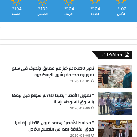
104
102
104
104
102
℉
℉
℉
℉
℉
الأثنين
الثلاثاء
الأربعاء
الخميس
الجمعة
محافظات
تحرير 10محاضر خبز غير مطابق وتصرف فى سلع
تموينية مدعمة بشرق الإسكندرية
2026-08-09
” تموين الأقصر” يضبط 750لتر سولار قبل بيعها
بالسوق السوداء بإسنا
2026-08-09
” محافظ الأقصر” يعتمد قبول 38طلبا إضافيا
فوق الكثافة بمدارس التعليم الخاص
2026-08-09