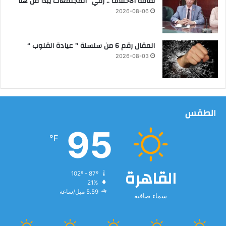
ثقافة الاختلاف .. رقيُّ المجتمعات يبدأ من هنا
و
2026-08-06
ت
ب
ا
المقال رقم 6 من سلسلة ” عيادة القلوب “
د
2026-08-03
ل
ا
ل
خ
ب
الطقس
ر
ا
95
ت
℉
القاهرة
102º - 87º
21%
5.59 ميل/ساعة
سماء صافية