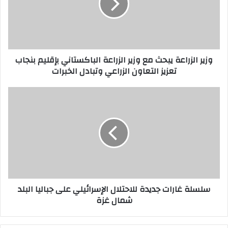
ا
ل
ز
ر
ا
وزير الزراعة يبحث مع وزير الزراعة الباكستاني بإقليم بنجاب
ع
تعزيز التعاون الزراعي وتبادل الخبرات
ة
ي
ب
س
ح
ل
ث
س
م
ل
ع
ة
و
غ
ز
ا
ي
ر
ر
ا
سلسلة غارات جديدة للاحتلال الإسرائيلي على جباليا البلد
ا
ت
شمال غزة
ل
ج
ز
د
ر
ي