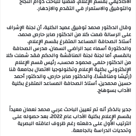
الأكاديمي بقسم الإعلام، متمنياً للباحث دوام النجاح
والتوفيق والاستمرار في التقدم والازدهار.
وقال الدكتور محمد توفيق عميد الكلية، أن لجنة الإشراف
على الرسالة ضمت كلا من الدكتور صابر حارص محمد،
أستاذ الصحافة المساعد المتفرغ بقسم الإعلام،
والدكتورة أسماء عبد الراضي السمان، مدرس الصحافة
بالقسم، أما لجنة لجنة المناقشة والحكم فقد شملت كلا
من الدكتور حلمي محمود محسب، رئيس قسم الإعلام
الإلكتروني بكلية الإعلام وتكنولوجيا الاتصال بجامعة قنا
(رئيسًا ومناقشًا)، والدكتور صابر حارص، والدكتور أحمد
حسين محمدين، أستاذ الصحافة المساعد المتفرغ بكلية
الآداب بسوهاج.
جدير بالذكر أنه تم تعيين الباحث عربي محمد نعمان معيداََ
بقسم الإعلام بكلية الآداب عام 2022، بعد حصوله على
الترتيب الأول على دفعته رغم ظروف اعاقته البصرية
وتحديات الدراسة بالجامعة.