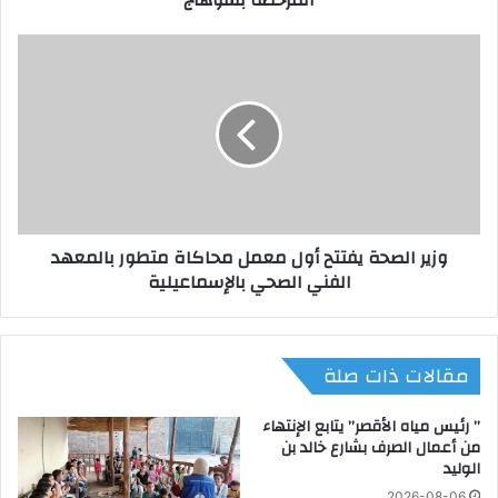
غ
ي
و
ر
ز
آ
ي
م
ر
ن
ا
ة
ل
ب
ص
م
ح
ح
ة
وزير الصحة يفتتح أول معمل محاكاة متطور بالمعهد
ط
ي
الفني الصحي بالإسماعيلية
ا
ف
ت
ت
ا
ت
ل
ح
مقالات ذات صلة
ج
أ
م
و
ع
ل
” رئيس مياه الأقصر” يتابع الإنتهاء
ي
م
من أعمال الصرف بشارع خالد بن
ا
الوليد
ع
ت
م
2026-08-06