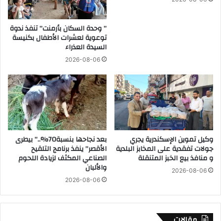
ا
ل
ل
م
أ
” وحدة السكان بأرمنت” تنفذ ندوة
ح
توعوية لعشرات الأطفال بكنيسة
ه
ا
السيدة العذراء
ل
ك
ي
ا
2026-08-06
ة
ة
غ
م
ي
ت
ر
ط
ا
و
ل
ر
م
ب
وكيل تموين الإسكندرية يجري
بعد نجاحها بنسبة70%..” بيطرى
ر
ا
جولات تفقدية على المخابز البلدية
الأقصر” ينفذ برنامج التلقيح
خ
ل
و منافذ بيع الخبز المتنقلة
الصناعي المكثف لزيادة اللحوم
ص
م
والألبان
2026-08-06
ة
ع
2026-08-06
ب
ه
س
د
و
ا
ه
ل
مقالات