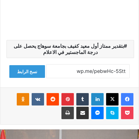
بتقدير ممتاز أول معيد كفيف بجامعة سوهاج يحصل على
درجة الماجستير في الاعلام
نسخ الرابط
فيسبوك
‫X
لينكدإن
‏Tumblr
بينتيريست
‏Reddit
‏VKontakte
Odnoklassniki
‫Pocket
سكايب
ماسنجر
مشاركة عبر البريد
طباعة