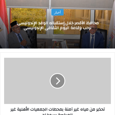
أخبار
محافظ الأقصر خلال إستقباله الوفد الإندونيسى:
نرحب بإقامة اليوم الثقافى الإندونيسى
ت
ح
ذ
ي
ر
م
ن
م
ي
تحذير من مياه غير آمنة بمحطات الجمعيات الأهلية غير
ا
المرخصة بسوهاج
ه