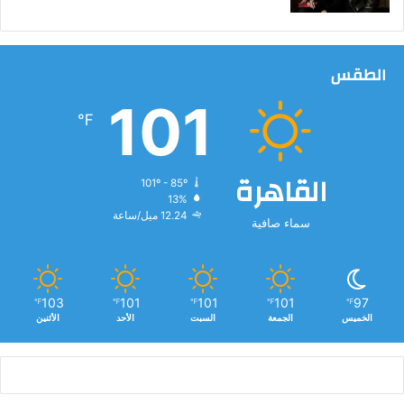
الطقس
101
℉
القاهرة
101º - 85º
13%
12.24 ميل/ساعة
سماء صافية
103
101
101
101
97
℉
℉
℉
℉
℉
الخميس
الجمعة
السبت
الأحد
الأثنين