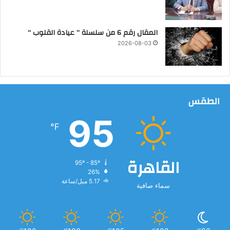
ه
ي
ل
المقال رقم 6 من سلسلة ” عيادة القلوب “
م
2026-08-03
ل
ي
و
ن
ش
الطقس
ا
ب
95
℉
القاهرة
95º - 85º
26%
5.17 ميل/ساعة
سماء صافية