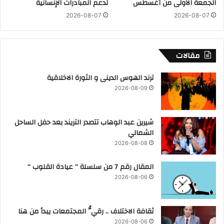
الجمعة الأولى من أغسطس
لدعم المبادرات الإنسانية
ي
ي
2026-08-07
2026-08-07
ل
م
ب
ا
مقالات
د
ر
ترند الهوس الدينى و الثورة الاخلاقية
ة
2026-08-09
"
ك
ن
شيرين عبد الوهاب تتصدر التريند بعد حفل الساحل
م
الشمالي
س
ت
2026-08-08
ع
دً
المقال رقم 7 من سلسلة ” عيادة القلوب “
ا
2026-08-06
"
ل
ت
ثقافة الاختلاف .. رقيُّ المجتمعات يبدأ من هنا
أ
2026-08-06