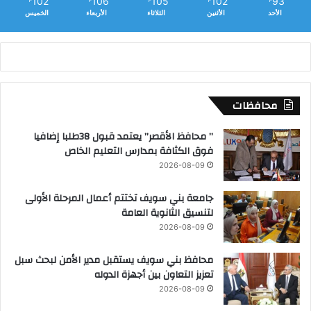
102
106
105
102
93
℉
℉
℉
℉
℉
الأحد
الأثنين
الثلاثاء
الأربعاء
الخميس
محافظات
” محافظ الأقصر” يعتمد قبول 38طلبا إضافيا
فوق الكثافة بمدارس التعليم الخاص
2026-08-09
جامعة بني سويف تختتم أعمال المرحلة الأولى
لتنسيق الثانوية العامة
2026-08-09
محافظ بني سويف يستقبل مدير الأمن لبحث سبل
تعزيز التعاون بين أجهزة الدوله
2026-08-09