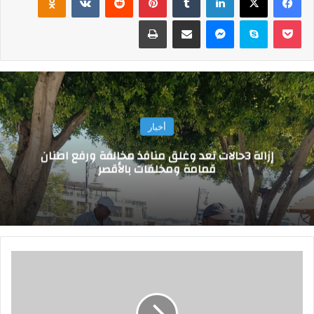
‫Pocket
سكايب
ماسنجر
مشاركة عبر البريد
طباعة
أخبار
إزالة 3حالات تعد وغلق منافذ مخالفة ورفع اطنان
قمامة ومخلفات بالأقصر
و
ز
ي
ر