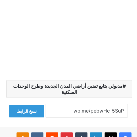
مدبولي يتابع تقنين أراضي المدن الجديدة وطرح الوحدات
السكنية
نسخ الرابط
فيسبوك
‫X
لينكدإن
‏Tumblr
بينتيريست
‏Reddit
‏VKontakte
Odnoklassniki