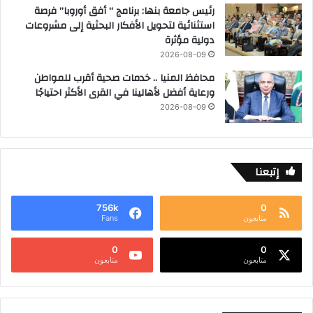
رئيس جامعة بنها: برنامج “ أفق أوروبا” فرصة
استثنائية لتحويل الأفكار البحثية إلى مشروعات
دولية مؤثرة
2026-08-09
محافظ المنيا .. خدمات صحية أقرب للمواطن
ورعاية أفضل لأهالينا في القرى الأكثر احتياجًا
2026-08-09
إتبعنا
756k
0
متابعون
Fans
0
0
متابعون
متابعون