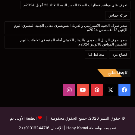
تعرف على مواعيد قطارات السكة الحديد اليوم الثلاثاء 23 أبريل 2024م
حركة حماس
سعر صرف الجنيه الاسترليني والفرنك السويسرى مقابل الجنيه المصري اليوم
الإثنين 12 أغسطس 2024م
سعر صرف الريال السعودي والدينار الكويتى أمام الجنيه فى تعاملات اليوم
الخميس الموافق 18يوليو 2024م
قطاع غزة
محافظ قنا
تابعنا علي
‫X
فيسبوك
بينتيريست
‫YouTube
انستقرام
© حقوق النشر 2026، جميع الحقوق محفوظة |
الطبعة الأولى تم
تصميمه بواسطة Hany Kamal
| للإتصال
01016244716/+2