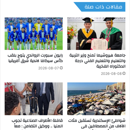
مقالات ذات صلة
م
ا
ن
ل
ا
ي
"
ي
ل
ط
ح
ل
م
ق
ا
ا
ي
جامعة هيروشيما تمنح وزير التربية
رايون سبورت الرواندي يتوج بلقب
ل
والتعليم والتعليم الفني درجة
كأس سيكافا لاندية شرق أفريقيا
ة
م
الدكتوراه الفخرية
ع
ع
2026-08-07
م
س
2026-08-08
ا
ك
ل
ر
ا
ا
ل
ل
د
ت
ل
د
ي
ر
شواطئ الإسكندرية تستقبل مئات
قافلة الأطراف الصناعية تجوب
ف
ي
الآلاف من المصطافين فى
المنيا .. ووكيل التضامن : معاً
ر
ب