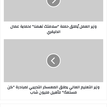
ا
ل
ع
م
ل
وزير العمل يُطلق حملة "سلامتك تهمنا" لحماية عمال
يُ
الدليفري
ط
ل
ق
و
ح
ز
م
ي
ل
ر
ة
ا
"
ل
س
ت
ل
ع
ا
ل
وزير التعليم العالي يطلق المعسكر التدريبي لمبادرة "كن
م
ي
مستعدًا" لتأهيل مليون شاب
ت
م
ك
ا
ت
ل
ه
ع