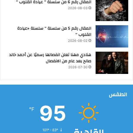
المقال رقم 6 من سلسلة ” عيادة القلوب “
ع
ا
2026-08-03
ي
ي
ر
المقال رقم 5 من سلسلة ” سلسلة «عيادة
ا
القلوب “
ل
2026-08-02
ج
م
هنادي مهنا تعلن انفصالها رسميًا عن أحمد خالد
ا
صالح بعد عام من الانفصال
ل
2026-07-30
ي
ة
و
ا
الطقس
ل
ه
95
ن
℉
د
س
ي
101º - 83º
ة