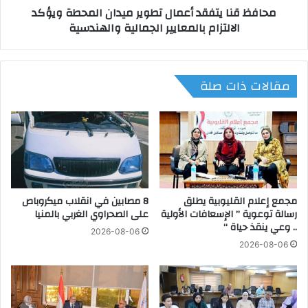
محافظ قنا يتفقد أعمال تطوير ميدان المحطة ويؤكد
ة
ت
الالتزام بالمعايير الجمالية والهندسية
ت
ف
ص
ق
ل
د
م
أ
مقالات ذات صلة
ي
ع
ن
م
ا
ا
ء
ل
أ
ت
س
ط
د
و
و
ي
د
مجمع إعلام القليوبية يطلق
8 مصابين في انقلاب ميكروباص
ر
رسالة توعوية ” الإسعافات الأولية
على الصحراوي الغربي بالمنيا
ب
م
.. وعي ينقذ حياة “
ع
ي
2026-08-06
د
د
2026-08-06
ا
ا
س
ن
ت
ا
ي
ل