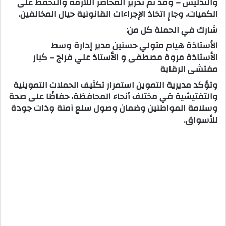
والتدليس – وقد تم تحرير المحاضر اللازمة والتحفظ على
الكميات، وجارٍ اتخاذ الإجراءات القانونية حيال المخالفين.
شارك في الحملة كل من:
الأستاذة هيام متولي حسنين مدير إدارة وسط
الأستاذة مروة مصطفى و الأستاذ علي فراج – كبار
مفتشى الرقابة
وتؤكد مديرية التموين استمرار تكثيف الحملات التموينية
والتفتيشية في مختلف أنحاء المحافظة، حفاظًا على صحة
وسلامة المواطنين وضمان وصول سلع آمنة وذات جودة
للأسواق.