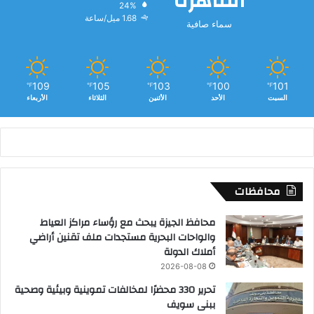
القاهرة
24%
1.68 ميل/ساعة
سماء صافية
109
105
103
100
101
℉
℉
℉
℉
℉
السبت
الأحد
الأثنين
الثلاثاء
الأربعاء
محافظات
محافظ الجيزة يبحث مع رؤساء مراكز العياط
والواحات البحرية مستجدات ملف تقنين أراضي
أملاك الدولة
2026-08-08
تحرير 330 محضرًا لمخالفات تموينية وبيئية وصحية
ببنى سويف