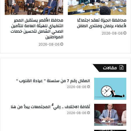
ل
م
ا
ح
ء
ط
محافظة الجيزة تعقد اجتماعًا
محافظ الأقصر يستقبل المدير
ج
ة
لأعضاء برلمان ومنتدى الطفل
التنفيذي للهيئة العامة للتأمين
ي
و
الصحي الشامل لتحسين خدمات
ش
2026-08-06
ي
المواطنين
ا
ؤ
2026-08-06
ل
ك
ا
د
ح
ا
ت
ل
مقالات
ل
ا
ا
ل
المقال رقم 7 من سلسلة ” عيادة القلوب “
ل
ت
2026-08-06
ع
ز
ل
ا
ي
م
ثقافة الاختلاف .. رقيُّ المجتمعات يبدأ من هنا
ه
ب
ا
2026-08-06
ا
ل
م