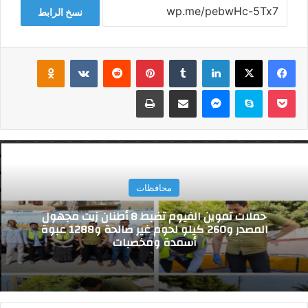
نسخ الرابط
فيسبوك
‫X
لينكدإن
‏Tumblr
بينتيريست
‏Reddit
‏VKontakte
Odnoklassniki
‫Pocket
سكايب
ماسنجر
مشاركة عبر البريد
طباعة
محافظات
حملات تموين الفيوم تضبط 8 أطنان زيت مجهول
المصدر و260 كيلو لحوم غير صالحة و1288 عبوة
أسمدة ومخصبات