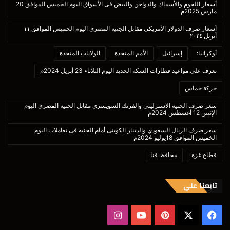
أسعار اللحوم والأسماك والدواجن والبيض فى الأسواق اليوم الخميس الموافق 20
مارس 2025م
أسعار صرف الدولار الأمريكي مقابل الجنيه المصري اليوم الخميس الموافق ١١
أبريل ٢٠٢٤
أوكرانيا:
إسرائيل
الأمم المتحدة
الولايات المتحدة
تعرف على مواعيد قطارات السكة الحديد اليوم الثلاثاء 23 أبريل 2024م
حركة حماس
سعر صرف الجنيه الاسترليني والفرنك السويسرى مقابل الجنيه المصري اليوم
الإثنين 12 أغسطس 2024م
سعر صرف الريال السعودي والدينار الكويتى أمام الجنيه فى تعاملات اليوم
الخميس الموافق 18يوليو 2024م
قطاع غزة
محافظ قنا
تابعنا علي
‫X
فيسبوك
بينتيريست
‫YouTube
انستقرام