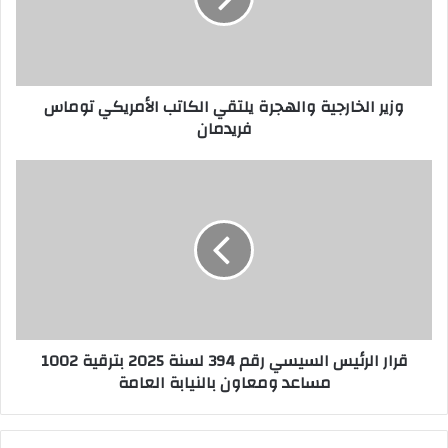
ل
خ
ا
ر
وزير الخارجية والهجرة يلتقي الكاتب الأمريكي توماس
ج
فريدمان
ي
ة
و
ق
ا
ر
ل
ا
ه
ر
ج
ا
ر
ل
ة
ر
ي
ئ
ل
ي
قرار الرئيس السيسي رقم 394 لسنة 2025 بترقية 1002
ت
س
مساعد ومعاون بالنيابة العامة
ق
ا
ي
ل
ا
س
ل
ي