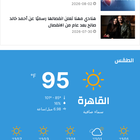
ا
2026-08-02
ب
ة
هنادي مهنا تعلن انفصالها رسميًا عن أحمد خالد
ا
صالح بعد عام من الانفصال
ل
2026-07-30
ع
ا
م
ة
الطقس
95
℉
القاهرة
101º - 85º
16%
6.98 ميل/ساعة
سماء صافية
107
103
101
101
101
℉
℉
℉
℉
℉