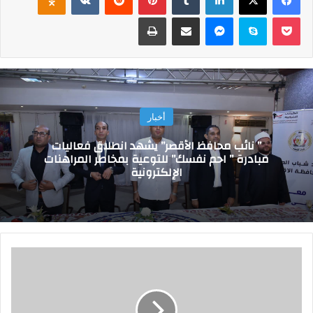
‫Pocket
سكايب
ماسنجر
مشاركة عبر البريد
طباعة
أخبار
” نائب محافظ الأقصر” يشهد انطلاق فعاليات
مبادرة ” احم نفسك” للتوعية بمخاطر المراهنات
الإلكترونية
و
ز
ي
ر
ا