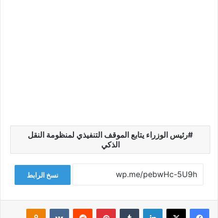
رئيس الوزراء يتابع الموقف التنفيذي لمنظومة النقل
الذكي
نسخ الرابط
فيسبوك
‫X
لينكدإن
‏Tumblr
بينتيريست
‏Reddit
‏VKontakte
Odnoklassniki