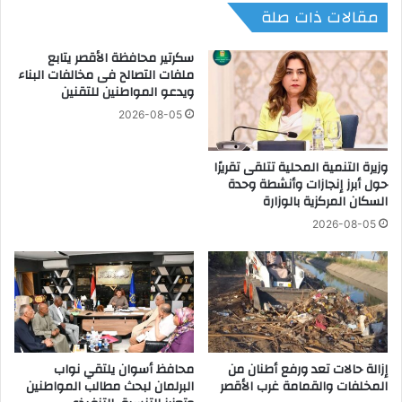
مقالات ذات صلة
ك
س
ا
ي
ت
ر
سكرتير محافظة الأقصر يتابع
ب
ق
ملفات التصالح فى مخالفات البناء
ا
ويدعو المواطنين للتقنين
م
ل
3
2026-08-05
أ
9
م
4
ر
وزيرة التنمية المحلية تتلقى تقريرًا
ل
حول أبرز إنجازات وأنشطة وحدة
ي
س
السكان المركزية بالوزارة
ك
ن
ي
ة
2026-08-05
ت
2
و
0
م
2
ا
5
س
ب
ف
ت
ر
ر
إزالة حالات تعد ورفع أطنان من
محافظ أسوان يلتقي نواب
ي
ق
المخلفات والقمامة غرب الأقصر
البرلمان لبحث مطالب المواطنين
د
ي