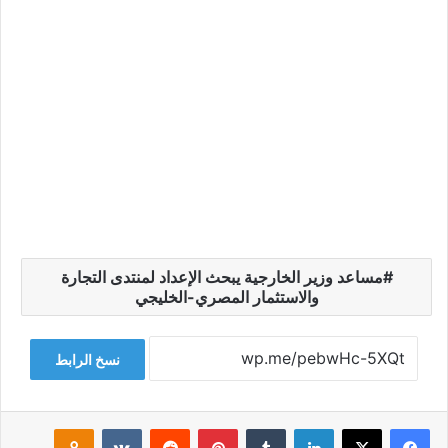
مساعد وزير الخارجية يبحث الإعداد لمنتدى التجارة
والاستثمار المصري-الخليجي
نسخ الرابط
فيسبوك
‫X
لينكدإن
‏Tumblr
بينتيريست
‏Reddit
‏VKontakte
Odnoklassniki