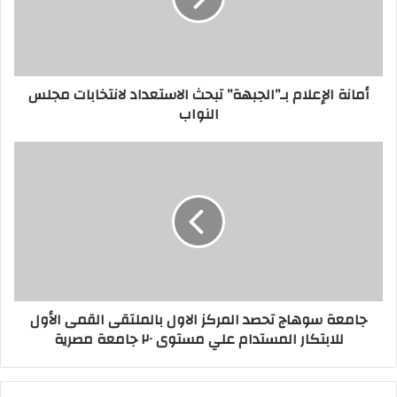
ة
ا
ل
إ
ع
أمانة الإعلام بـ”الجبهة” تبحث الاستعداد لانتخابات مجلس
ل
النواب
ا
م
ب
ج
ـ
ا
”
م
ا
ع
ل
ة
ج
س
ب
و
ه
ه
ة
ا
جامعة سوهاج تحصد المركز الاول بالملتقى القمى الأول
”
ج
للابتكار المستدام علي مستوى ٢٠ جامعة مصرية
ت
ت
ب
ح
ح
ص
ث
د