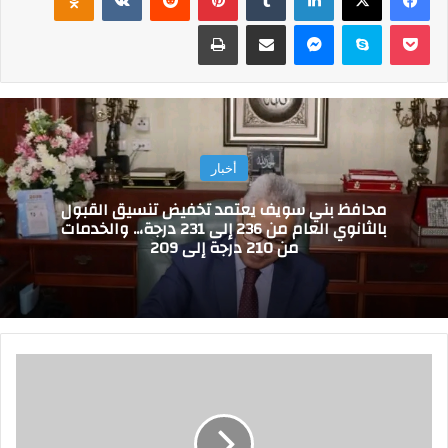
‫Pocket
سكايب
ماسنجر
مشاركة عبر البريد
طباعة
أخبار
محافظ بني سويف يعتمد تخفيض تنسيق القبول
بالثانوي العام من 236 إلى 231 درجة،.. والخدمات
من 210 درجة إلى 209
أ
م
ا
ن