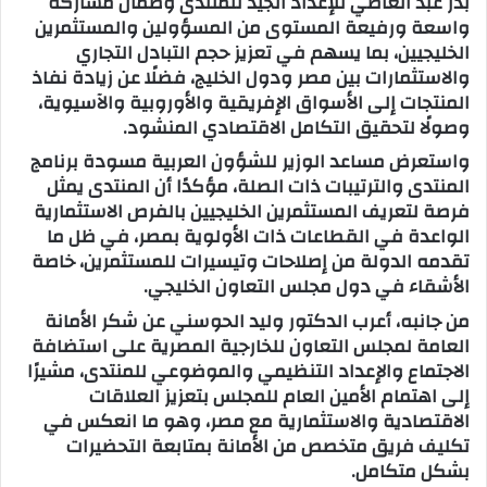
بدر عبد العاطي للإعداد الجيد للمنتدى وضمان مشاركة
واسعة ورفيعة المستوى من المسؤولين والمستثمرين
الخليجيين، بما يسهم في تعزيز حجم التبادل التجاري
والاستثمارات بين مصر ودول الخليج، فضلًا عن زيادة نفاذ
المنتجات إلى الأسواق الإفريقية والأوروبية والآسيوية،
وصولًا لتحقيق التكامل الاقتصادي المنشود.
واستعرض مساعد الوزير للشؤون العربية مسودة برنامج
المنتدى والترتيبات ذات الصلة، مؤكدًا أن المنتدى يمثل
فرصة لتعريف المستثمرين الخليجيين بالفرص الاستثمارية
الواعدة في القطاعات ذات الأولوية بمصر، في ظل ما
تقدمه الدولة من إصلاحات وتيسيرات للمستثمرين، خاصة
الأشقاء في دول مجلس التعاون الخليجي.
من جانبه، أعرب الدكتور وليد الحوسني عن شكر الأمانة
العامة لمجلس التعاون للخارجية المصرية على استضافة
الاجتماع والإعداد التنظيمي والموضوعي للمنتدى، مشيرًا
إلى اهتمام الأمين العام للمجلس بتعزيز العلاقات
الاقتصادية والاستثمارية مع مصر، وهو ما انعكس في
تكليف فريق متخصص من الأمانة بمتابعة التحضيرات
بشكل متكامل.