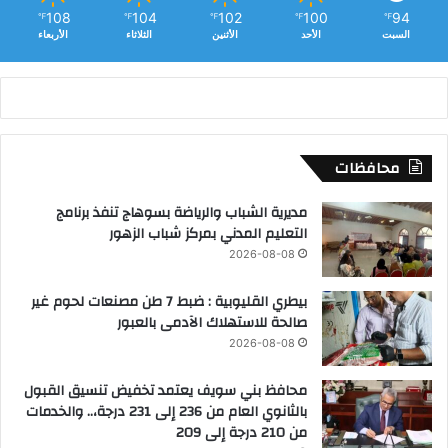
ة
108
104
102
100
94
℉
℉
℉
℉
℉
السبت
الأحد
الأثنين
الثلاثاء
الأربعاء
محافظات
مديرية الشباب والرياضة بسوهاج تنفذ برنامج
التعليم المدني بمركز شباب الزهور
2026-08-08
بيطري القليوبية : ضبط 7 طن مصنعات لحوم غير
صالحة للاستهلاك الآدمى بالعبور
2026-08-08
محافظ بني سويف يعتمد تخفيض تنسيق القبول
بالثانوي العام من 236 إلى 231 درجة،.. والخدمات
من 210 درجة إلى 209