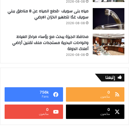
2026-08-08
مياه بنى سويف ٠٠قطع المياه عن 8 مناطق ببني
سويف غدًا لتطهير الخزان الارضي
2026-08-08
محافظ الجيزة يبحث مع رؤساء مراكز العياط
والواحات البحرية مستجدات ملف تقنين أراضي
أملاك الدولة
2026-08-08
إتبعنا
756k
0
متابعون
Fans
0
0
متابعون
متابعون