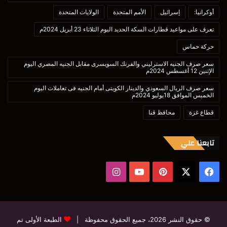
أوكرانيا:
إسرائيل
الأمم المتحدة
الولايات المتحدة
تعرف على مواعيد قطارات السكة الحديد اليوم الثلاثاء 23 أبريل 2024م
حركة حماس
سعر صرف الجنيه الاسترليني والفرنك السويسرى مقابل الجنيه المصري اليوم
الإثنين 12 أغسطس 2024م
سعر صرف الريال السعودي والدينار الكويتى أمام الجنيه فى تعاملات اليوم
الخميس الموافق 18يوليو 2024م
قطاع غزة
محافظ قنا
تابعنا علي
‫X
فيسبوك
بينتيريست
‫YouTube
انستقرام
© حقوق النشر 2026، جميع الحقوق محفوظة |
الطبعة الأولى تم