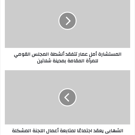
ل
م
س
ت
ش
ا
ر
ة
المستشارة أمل عمار تتفقد أنشطة المجلس القومي
أ
للمرأة المقامة بمدينة شلاتين
م
ل
ع
ا
م
ل
ا
ش
ر
ه
ت
ا
ت
ب
ف
ى
ق
ي
د
ع
الشهابى يعقد اجتماعًا لمتابعة أعمال اللجنة المشكلة
أ
ق