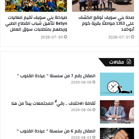
ا
ل
ل
ج
صحة بني سويف توقع الكشف
صيادلة بني سويف تقيم فعاليات
م
ن
على 1353 مواطنًا بقرية كوم
BeSyn لتأهيل شباب القطاع الطبي
ق
ة
أبوخلاد
وربطهم بمتطلبات سوق العمل
ا
ا
2026-07-30
2026-07-31
م
ل
ة
م
ب
ش
م
ك
مقالات
د
ل
ي
ة
المقال رقم 7 من سلسلة ” عيادة القلوب “
ن
ل
2026-08-06
ة
ح
ش
ص
ل
ر
ثقافة الاختلاف .. رقيُّ المجتمعات يبدأ من هنا
ا
ا
ت
2026-08-06
ل
ي
م
ن
ن
المقال رقم 6 من سلسلة ” عيادة القلوب “
ا
ط
2026-08-03