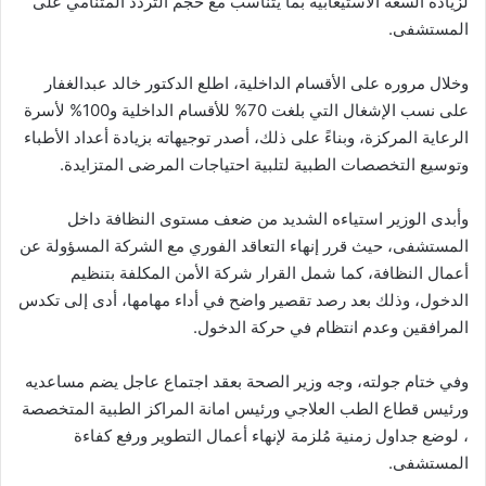
لزيادة السعة الاستيعابية بما يتناسب مع حجم التردد المتنامي على
المستشفى.
وخلال مروره على الأقسام الداخلية، اطلع الدكتور خالد عبدالغفار
على نسب الإشغال التي بلغت 70% للأقسام الداخلية و100% لأسرة
الرعاية المركزة، وبناءً على ذلك، أصدر توجيهاته بزيادة أعداد الأطباء
وتوسيع التخصصات الطبية لتلبية احتياجات المرضى المتزايدة.
وأبدى الوزير استياءه الشديد من ضعف مستوى النظافة داخل
المستشفى، حيث قرر إنهاء التعاقد الفوري مع الشركة المسؤولة عن
أعمال النظافة، كما شمل القرار شركة الأمن المكلفة بتنظيم
الدخول، وذلك بعد رصد تقصير واضح في أداء مهامها، أدى إلى تكدس
المرافقين وعدم انتظام في حركة الدخول.
وفي ختام جولته، وجه وزير الصحة بعقد اجتماع عاجل يضم مساعديه
ورئيس قطاع الطب العلاجي ورئيس امانة المراكز الطبية المتخصصة
، لوضع جداول زمنية مُلزمة لإنهاء أعمال التطوير ورفع كفاءة
المستشفى.