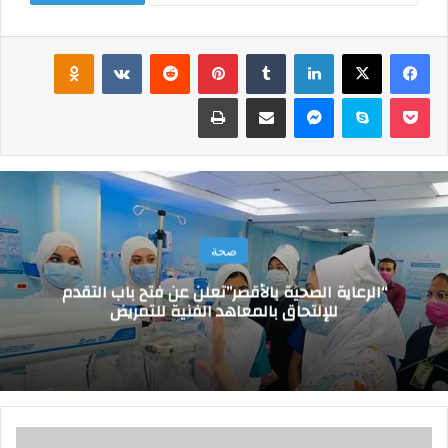
فيسبوك
‫X
لينكدإن
‏Tumblr
بينتيريست
‏Reddit
‏VKontakte
Odnoklassniki
‫Pocket
سكايب
ماسنجر
مشاركة عبر البريد
طباعة
صحة
“الرعاية الصحية بالأقصر”تعلن عن فتح باب التقدم
للإلتحاق بالمعاهد الفنية للتمريض
ا