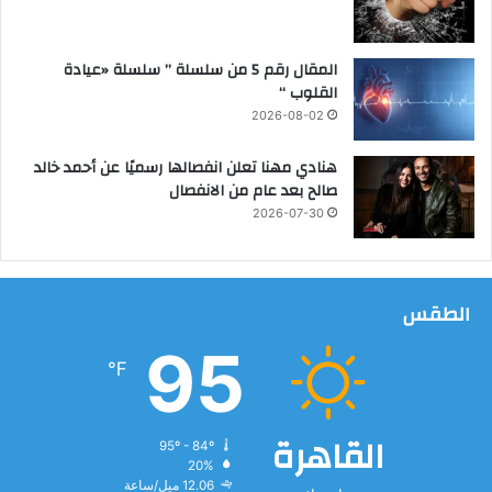
ق
ا
ل
المقال رقم 5 من سلسلة ” سلسلة «عيادة
س
القلوب “
ك
2026-08-02
ن
ي
هنادي مهنا تعلن انفصالها رسميًا عن أحمد خالد
ة
صالح بعد عام من الانفصال
ب
2026-07-30
ا
ل
ج
ي
الطقس
ز
ة
95
℉
القاهرة
95º - 84º
20%
12.06 ميل/ساعة