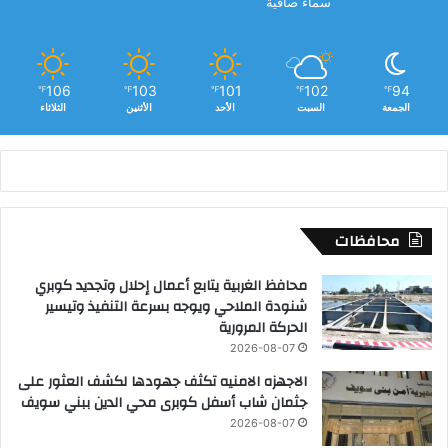
سماء صافية
106
103
101
102
94
℉
℉
℉
℉
℉
الجمعة
السبت
الأحد
الأثنين
الثلاثاء
محافظات
محافظ الغربية يتابع أعمال إحلال وتجديد كوبري
شنودة الملاحي ويوجه بسرعة التنفيذ وتيسير
الحركة المرورية
2026-08-07
الاجهزه الامنيه تكثف جهودها لكشف العثور على
جثمان شاب أسفل كوبرى محي الدين ببني سويف
2026-08-07