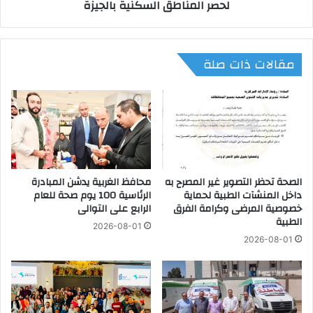
لحصر المناطق السكنية بالجيزة
ن
د
ش
ا
ط
ج
ة
ت
مقالات ذات صلة
ا
م
ل
ا
م
عً
ج
ا
ل
ل
س
م
ا
ت
ل
ا
ق
الصحة تحظر التصوير غير المصرح به
محافظ الغربية يدشن المبادرة
ب
داخل المنشآت الطبية لحماية
الرئاسية 100 يوم صحة للعام
و
ع
خصوصية المرضى وكرامة الفرق
الرابع على التوالى
م
ة
الطبية
ي
أ
2026-08-01
ل
ع
2026-08-01
ل
م
م
ا
ر
ل
أ
ا
ة
ل