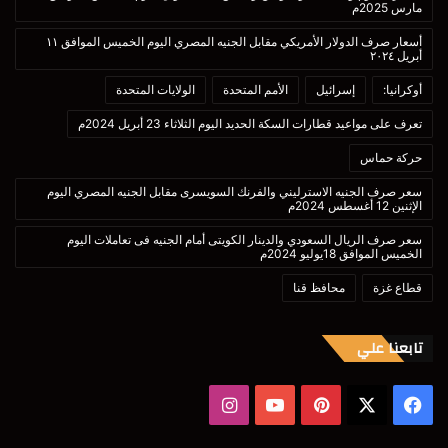
مارس 2025م
أسعار صرف الدولار الأمريكي مقابل الجنيه المصري اليوم الخميس الموافق ١١
أبريل ٢٠٢٤
أوكرانيا:
إسرائيل
الأمم المتحدة
الولايات المتحدة
تعرف على مواعيد قطارات السكة الحديد اليوم الثلاثاء 23 أبريل 2024م
حركة حماس
سعر صرف الجنيه الاسترليني والفرنك السويسرى مقابل الجنيه المصري اليوم
الإثنين 12 أغسطس 2024م
سعر صرف الريال السعودي والدينار الكويتى أمام الجنيه فى تعاملات اليوم
الخميس الموافق 18يوليو 2024م
قطاع غزة
محافظ قنا
تابعنا علي
‫X
فيسبوك
بينتيريست
‫YouTube
انستقرام