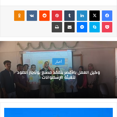
فيسبوك
‫X
لينكدإن
‏Tumblr
بينتيريست
‏Reddit
‏VKontakte
Odnoklassniki
‫Pocket
سكايب
ماسنجر
مشاركة عبر البريد
طباعة
أخبار
وكيل العمل بالأقصر يتفقد مصنع بوتاجاز الطود
لتعبئة الإسطوانات
م
ا