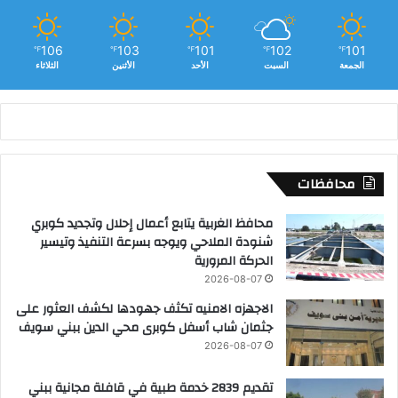
106
103
101
102
101
℉
℉
℉
℉
℉
الجمعة
السبت
الأحد
الأثنين
الثلاثاء
محافظات
محافظ الغربية يتابع أعمال إحلال وتجديد كوبري
شنودة الملاحي ويوجه بسرعة التنفيذ وتيسير
الحركة المرورية
2026-08-07
الاجهزه الامنيه تكثف جهودها لكشف العثور على
جثمان شاب أسفل كوبرى محي الدين ببني سويف
2026-08-07
تقديم 2839 خدمة طبية في قافلة مجانية ببني