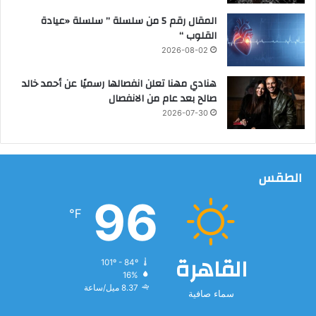
المقال رقم 5 من سلسلة ” سلسلة «عيادة
القلوب “
2026-08-02
هنادي مهنا تعلن انفصالها رسميًا عن أحمد خالد
صالح بعد عام من الانفصال
2026-07-30
الطقس
96
℉
القاهرة
101º - 84º
16%
8.37 ميل/ساعة
سماء صافية