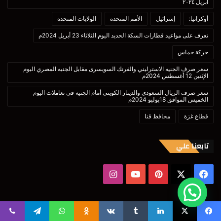
أبريل ٢٠٢٤
أوكرانيا:
إسرائيل
الأمم المتحدة
الولايات المتحدة
تعرف على مواعيد قطارات السكة الحديد اليوم الثلاثاء 23 أبريل 2024م
حركة حماس
سعر صرف الجنيه الاسترليني والفرنك السويسرى مقابل الجنيه المصري اليوم
الإثنين 12 أغسطس 2024م
سعر صرف الريال السعودي والدينار الكويتى أمام الجنيه فى تعاملات اليوم
الخميس الموافق 18يوليو 2024م
قطاع غزة
محافظ قنا
تابعنا علي
‫X
فيسبوك
بينتيريست
‫YouTube
انستقرام
© حقوق النشر 2026، جميع الحقوق محفوظة |
الطبعة الأولى تم