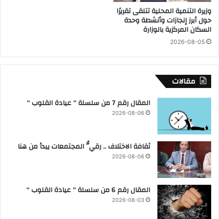
h
ا
وزيرة التنمية المحلية تتلقى تقريرًا
t
ء
حول أبرز إنجازات وأنشطة وحدة
/
م
السكان المركزية بالوزارة
U
ج
2026-08-05
l
ل
t
س
r
ي
a
ا
مقالات
l
ل
i
ن
المقال رقم 7 من سلسلة ” عيادة القلوب “
g
و
2026-08-06
h
ا
t
ب
و
ثقافة الاختلاف .. رقيُّ المجتمعات يبدأ من هنا
ا
ل
2026-08-06
ش
ي
و
المقال رقم 6 من سلسلة ” عيادة القلوب “
خ
2026-08-03