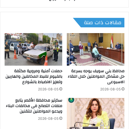
ة
ي
ا
ع
ل
ق
مقالات ذات صلة
م
د
ي
ا
ك
ج
ر
ت
و
م
ل
ا
ا
عً
ي
ا
ت
محافظ بني سويف يوجه بسرعة
حملات أمنية ومرورية مكثفة
م
حل مشاكل المواطنين خلال اللقاء
بالفيوم لضبط المخالفين والهاربين
(
و
الاسبوعى
وتعزيز الانضباط بالشوارع
M
س
i
عً
2026-08-05
2026-08-05
c
ا
سكرتير محافظة الأقصر يتابع
r
م
ملفات التصالح فى مخالفات البناء
o
ع
ويدعو المواطنين للتقنين
l
أ
i
ع
2026-08-05
g
ض