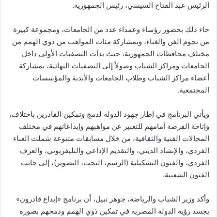
الرئيس عبد الفتاح السيسي، رئيس الجمهورية.
جاء ذلك بحضور رؤساء وعمداء عدد من الجامعات، ومجموعة كبيرة
من نجوم الفن والغناء، وبمشاركة مئات المواهب من ذوي الهمم من
مختلف محافظات الجمهورية، حيث بدأت التصفيات الأولى داخل
الجامعات ومراكز الشباب وصولاً إلى التصفيات النهائية، بمشاركة
أعضاء مراكز الشباب وطلاب الجامعات والأندية والمؤسسات
المجتمعية.
ويأتي البرنامج في إطار جهود الدولة لدمج وتمكين القادرين باختلاف،
وإتاحة الفرصة أمامهم للتعبير عن مواهبهم وإبداعاتهم في مختلف
المجالات الفنية والثقافية، من خلال مسابقات متنوعة شملت الغناء
الفردي، والإنشاد الديني، والتقديم الإذاعي والتليفزيوني، والعزف
الفردي، والفنون التشكيلية (الرسم، النحت، التصوير)، إلى جانب
الفنون الشعبية.
وأكد وزير الشباب والرياضة، جوهر نبيل، أن برنامج «إبداع قادرون»
يجسد رؤية الدولة المصرية في تمكين ذوي الهمم ودمجهم بصورة