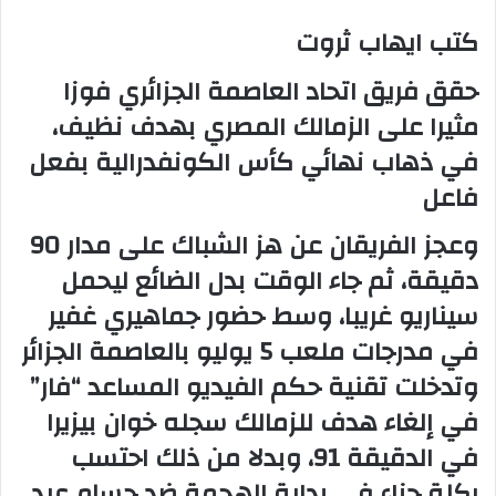
كتب ايهاب ثروت
حقق فريق اتحاد العاصمة الجزائري فوزا
مثيرا على الزمالك المصري بهدف نظيف،
في ذهاب نهائي كأس الكونفدرالية بفعل
فاعل
وعجز الفريقان عن هز الشباك على مدار 90
دقيقة، ثم جاء الوقت بدل الضائع ليحمل
سيناريو غريبا، وسط حضور جماهيري غفير
في مدرجات ملعب 5 يوليو بالعاصمة الجزائر
وتدخلت تقنية حكم الفيديو المساعد “فار”
في إلغاء هدف للزمالك سجله خوان بيزيرا
في الدقيقة 91، وبدلا من ذلك احتسب
ركلة جزاء في بداية الهجمة ضد حسام عبد