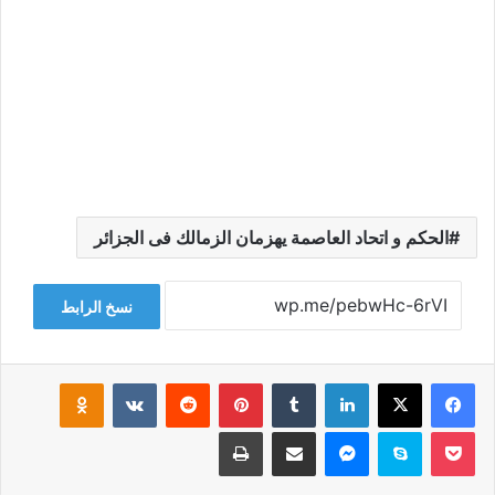
الحكم و اتحاد العاصمة يهزمان الزمالك فى الجزائر
نسخ الرابط
فيسبوك
‫X
لينكدإن
‏Tumblr
بينتيريست
‏Reddit
‏VKontakte
Odnoklassniki
‫Pocket
سكايب
ماسنجر
مشاركة عبر البريد
طباعة