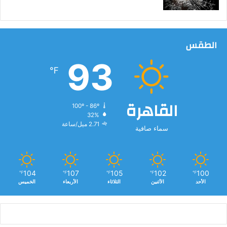
الطقس
93
℉
القاهرة
100º - 86º
32%
2.71 ميل/ساعة
سماء صافية
104
107
105
102
100
℉
℉
℉
℉
℉
الأحد
الأثنين
الثلاثاء
الأربعاء
الخميس