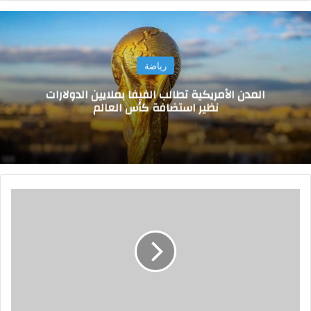
رياضة
المدن الأمريكية تطالب الفيفا بملايين الدولارات
نظير استضافة كأس العالم
م
ح
ا
ف
ظ
ا
ل
م