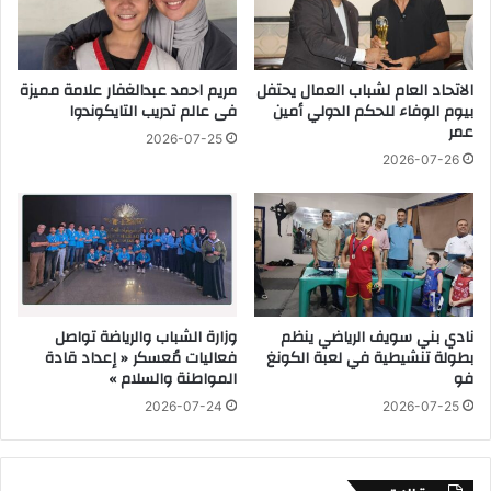
ع
ا
ض
ر
ا
ة
الاتحاد العام لشباب العمال يحتفل
مريم احمد عبدالغفار علامة مميزة
ء
ا
بيوم الوفاء للحكم الدولي أمين
فى عالم تدريب التايكوندوا
م
ل
عمر
ج
س
2026-07-25
ل
ي
2026-07-26
س
س
ي
ى
ا
ل
ل
د
ن
و
و
ل
ا
ة
نادي بني سويف الرياضي ينظم
وزارة الشباب والرياضة تواصل
ب
ا
بطولة تنشيطية في لعبة الكونغ
فعاليات مُعسكر « إعداد قادة
و
ل
فو
المواطنة والسلام »
ا
ا
2026-07-24
2026-07-25
ل
م
ش
ا
ي
ر
و
ا