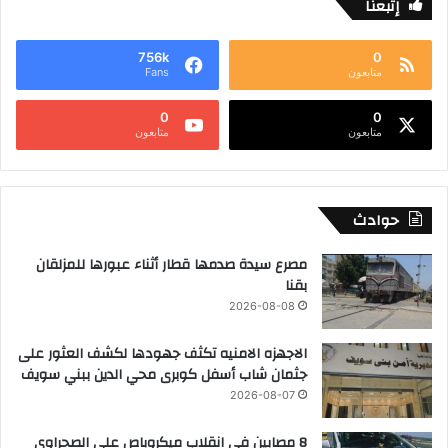
إتبعنا
756k
0
متابعون
Fans
0
0
متابعون
متابعون
حوادث
مصرع سيدة صدمها قطار أثناء عبورها للمزلقان
بقنا
2026-08-08
الاجهزه الامنيه تكثف جهودها لكشف العثور على
جثمان شاب أسفل كوبرى محي الدين ببني سويف
2026-08-07
8 مصابين في انقلاب ميكروباص على الصحراوي