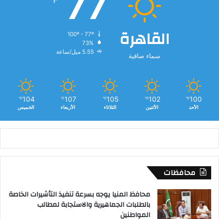
77
ا
ك
ز
القاهرة
و
100º - 77º
م
73%
5.55 ميل/ساعة
د
سماء صافية
ن
ا
ل
م
104
107
105
102
100
℉
℉
℉
℉
℉
ح
الأحد
الأثنين
الثلاثاء
الأربعاء
الخميس
ا
ف
ظ
ة
محافظات
محافظ المنيا يوجه بسرعة تنفيذ التأشيرات الخاصة
بالطلبات الجماهيرية والاستجابة لمطالب
المواطنين