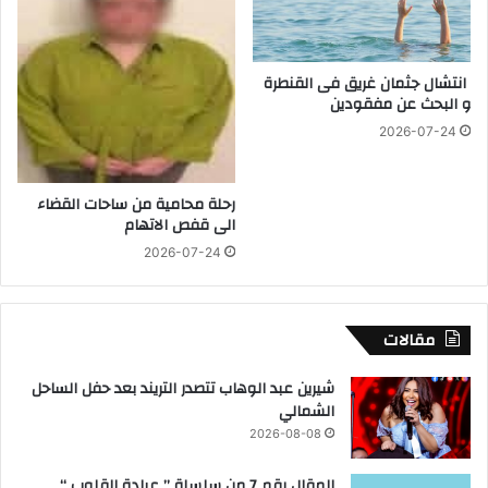
C
ا
o
ل
m
م
انتشال جثمان غريق فى القنطرة
p
و
و البحث عن مفقودين
e
ج
t
2026-07-24
ة
i
ا
t
ل
i
رحلة محامية من ساحات القضاء
ـ
الى قفص الاتهام
o
2
n
9
2026-07-24
2
ل
0
إ
2
ز
مقالات
6
ا
"
ل
ب
شيرين عبد الوهاب تتصدر التريند بعد حفل الساحل
ة
م
الشمالي
ا
ش
ل
2026-08-08
ا
ت
ر
ع
المقال رقم 7 من سلسلة ” عيادة القلوب “