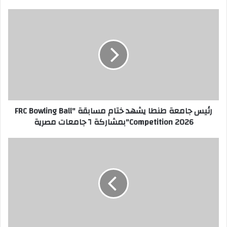
ر
ئ
ي
س
ج
ا
م
ع
ة
رئيس جامعة طنطا يشهد ختام مسابقة "FRC Bowling Ball
ط
Competition 2026"بمشاركة ٦ جامعات مصرية
ن
ط
ا
م
ي
ح
ش
ا
ه
ف
د
ظ
خ
ا
ت
ل
ا
غ