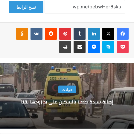
نسخ الرابط
فيسبوك
‫X
لينكدإن
‏Tumblr
بينتيريست
‏Reddit
‏VKontakte
Odnoklassniki
‫Pocket
سكايب
ماسنجر
مشاركة عبر البريد
طباعة
حوادث
إصابة سيدة طعنآ بالسكين على يد زوجها بقنا