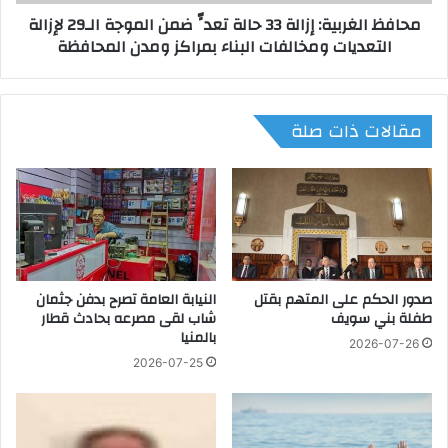
م
ر
محافظ الغربية: إزالة 33 حالة تعدٍّ ضمن الموجة الـ29 لإزالة
م
ب
التعديات ومخالفات البناء بمراكز ومدن المحافظة
س
ي
ا
ة
ب
:
ق
إ
مقالات ذات صلة
ة
ز
"
ا
F
ل
R
ة
C
3
B
3
o
ح
w
ا
l
صدور الحكم على المتهم بقتل
النيابة العامة تصرح بدفن جثمان
ل
طفلة بني سويف
شاب لقى مصرعه بحادث قطار
i
ة
بالمنيا
n
ت
2026-07-26
g
ع
2026-07-25
B
دٍّ
a
ض
l
م
l
ن