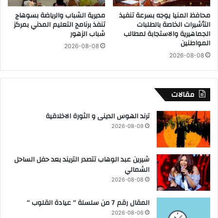
ة
ل
محافظ المنيا يوجه بسرعة تنفيذ
مديرية الشباب والرياضة بسوهاج
ا
ج
التأشيرات الخاصة بالطلبات
تنفذ برنامج التعليم المدني بمركز
ل
ة
الجماهيرية والاستجابة لمطالب
شباب الزهور
م
و
المواطنين
2026-08-08
و
ت
2026-08-08
ا
ه
ط
د
ن
ي
ي
د
مقالات
ن
ا
ب
ل
ترند الهوس الدينى و الثورة الاخلاقية
ح
م
2026-08-09
ي
و
أ
ا
و
ط
شيرين عبد الوهاب تتصدر التريند بعد حفل الساحل
ل
ن
الشمالي
و
ي
2026-08-08
م
ن
ر
ب
المقال رقم 7 من سلسلة ” عيادة القلوب “
ك
ا
ز
س
2026-08-06