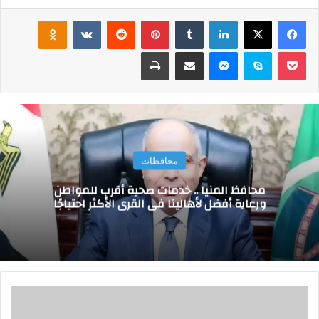
فيسبوك
‫X
لينكدإن
‏Tumblr
بينتيريست
‏Reddit
‏VKontakte
Odnoklassniki
‫Pocket
سكايب
ماسنجر
مشاركة عبر البريد
طباعة
محافظات
محافظ المنيا .. خدمات صحية أقرب للمواطن
ورعاية أفضل لأهالينا في القرى الأكثر احتياجًا
م
ح