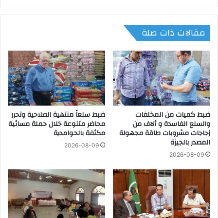
ف
ب
م
ا
ل
مقالات ذات صلة
ل
ا
م
ب
ر
س
ك
ا
ز
ت
ا
م
ل
م
ت
ا
ك
ضبط كميات من المخلفات
ضبط سلعاً منتهية الصلاحية وتحرر
ر
والسلع الفاسدة و ألاف من
محاضر متنوعة خلال حملة مسائية
ن
س
زجاجات مشروبات طاقة مجهولة
مكثفة بالحوامدية
و
ة
المصدر بالجيزة
ل
ع
2026-08-09
و
ا
2026-08-09
ج
م
ي
ل
ل
ا
خ
ل
د
ب
م
ط