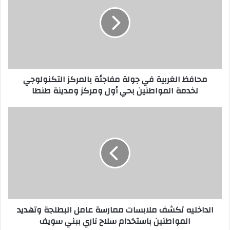
ا
ف
ظ
ا
ل
غ
ر
محافظ الغربية في جولة مفاجئة بالمركز التكنولوجي
ب
لخدمة المواطنين بحي أول ومركز ومدينة طنطا
ي
ة
ف
ا
ي
ل
ج
د
و
ا
ل
خ
ة
ل
م
ي
ف
ه
ا
ت
الداخليه تكشف ملابسات ممارسة عامل البطلجة وتهديد
ج
ك
المواطنين باستخدام سلاح ناري ببني سويف
ئ
ش
ة