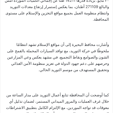
٢٠ مايو، بزيادة قدرها 14211 طنًا عن إجمالي الكميات الموردة أمس
والبالغ 271109 أطنان، بما يعكس إستمرار إرتفاع معدلات التوريد
وانتظام منظومة العمل بجميع مواقع التخزين والإستلام على مستوى
المحافظة.
وأشارت محافظ البحيرة إلى أن مواقع الإستلام تشهد انتظامًا
ملحوظًا في حركة التوريد، مع توافد السيارات المحملة بالقمح على
الشون والصوامع ونقاط التجميع، في مشهد يعكس وعي المزارعين
وحرصهم على دعم جهود الدولة في تعزيز منظومة الأمن الغذائي
وتحقيق المستهدف من موسم التوريد الحالي.
كما أوضحت أن المحافظة تتابع أعمال التوريد على مدار الساعة من
خلال غرف العمليات والمرور الميداني المستمر، لضمان تذليل أي
معوقات قد تواجه الموردين، مع الإلتزام الكامل بتطبيق الاشتراطات