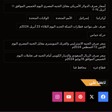
أسعار صرف الدولار الأمريكي مقابل الجنيه المصري اليوم الخميس الموافق ١١
أبريل ٢٠٢٤
أوكرانيا:
إسرائيل
الأمم المتحدة
الولايات المتحدة
تعرف على مواعيد قطارات السكة الحديد اليوم الثلاثاء 23 أبريل 2024م
حركة حماس
سعر صرف الجنيه الاسترليني والفرنك السويسرى مقابل الجنيه المصري اليوم
الإثنين 12 أغسطس 2024م
سعر صرف الريال السعودي والدينار الكويتى أمام الجنيه فى تعاملات اليوم
الخميس الموافق 18يوليو 2024م
قطاع غزة
محافظ قنا
تابعنا علي
‫X
فيسبوك
بينتيريست
‫YouTube
انستقرام