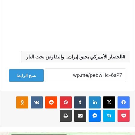
الحصار الأميركي يخنق إيران.. والتفاوض تحت النار
نسخ الرابط
فيسبوك
‫X
لينكدإن
‏Tumblr
بينتيريست
‏Reddit
‏VKontakte
Odnoklassniki
‫Pocket
سكايب
ماسنجر
مشاركة عبر البريد
طباعة