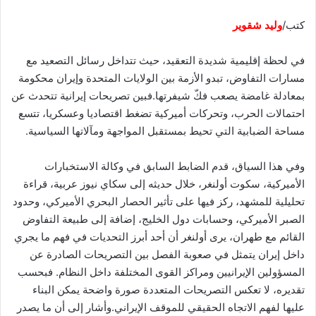
كتب/
وليد شقوير
في لحظة إقليمية شديدة التعقيد، حيث تتداخل رسائل التصعيد مع
مسارات التفاوض، تبدو الأزمة بين الولايات المتحدة وإيران محكومة
بمعادلة غامضة يصعب فكّ شيفرتها.فبين تصريحات إيرانية تتحدث عن
احتمالات الحرب، وتحركات أميركية تضغط اقتصاديا وعسكريا، تتسع
مساحة الضبابية التي تحيط بمستقبل المواجهة ومآلاتها السياسية.
وفي هذا السياق، قدم الضابط السابق في وكالة الاستخبارات
الأميركية، سكوت أولنغر، خلال حديثه إلى سكاي نيوز عربية، قراءة
تحليلية للمشهد، ركز فيها على تأثير الحصار البحري الأميركي، وحدود
الصبر الأميركي، وحسابات دول الخليج، إضافة إلى طبيعة التفاوض
القائم مع طهران، يرى أولنغر أن أحد أبرز التحديات في فهم ما يجري
داخل إيران يتمثل في صعوبة الفصل بين التصريحات الصادرة عن
المسؤولين الإيرانيين ومراكز القوى المختلفة داخل النظام. فبحسب
تقديره، لا تعكس التصريحات المتعددة صورة واضحة يمكن البناء
عليها لفهم الاتجاه الحقيقي للموقف الإيراني.وأشار إلى أن ما يصدر