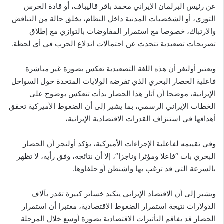
عن رئيس البرلمان الإيراني محمد باقر قاليباف، أو قادة الحرس
الثوري، أو الشخصيات المدنية داخل النظام، يخلق حالة من التناقض
والارتباك، خصوصا مع استمرار المفاوضات بالتوازي مع إطلاق
تصريحات تصعيدية تتحدث عن احتمالات اندلاع الحرب في أي لحظة.
ويعتبر أولنغر أن هذه اللغة التصعيدية تعكس بصورة غير مباشرة
فاعلية الحصار البحري الذي تفرضه الولايات المتحدة حول السواحل
الإيرانية، موضحا أن آثار هذا الحصار بدأت تنعكس بوضوح على
الخطاب الإيراني الرسمي، بما يشير إلى أن الضغوط الأميركية تحقق
أهدافها في استنزاف القدرات الاقتصادية الإيرانية،
وفي تقييمه لفاعلية الإجراءات الأميركية، يؤكد أولنجر أن الحصار
البحري بات “فاعلا ومؤثرا وناجزا”، إلا أن نتائجه، وفق رأيه، لا تظهر
بالسرعة التي قد ترغب بها واشنطن أو حلفاؤها.
ويشير إلى أن الاقتصاد الإيراني يتكبد خسائر كبيرة تقدر بآلاف
الدولارات نتيجة استمرار الضغوط الاقتصادية، معتبرا أن استمرار
الحصار قد يفاقم التأثيرات الاقتصادية بصورة أوسع خلال المرحلة