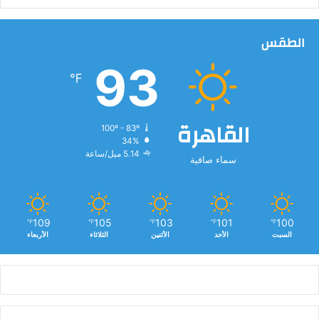
الطقس
93
℉
القاهرة
100º - 83º
34%
5.14 ميل/ساعة
سماء صافية
109
105
103
101
100
℉
℉
℉
℉
℉
السبت
الأحد
الأثنين
الثلاثاء
الأربعاء