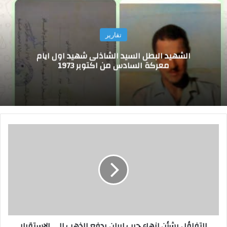
تقارير
الشهيد البطل السيد الشاذلى شهيد اول ايام
معركة السادس من اكتوبر 1973
ا
ل
ت
ف
ا
ؤ
ل
ب
ش
التفاؤل بشأن إنهاء حرب إيران يدفع الذهب إلى الاستقرار
أ