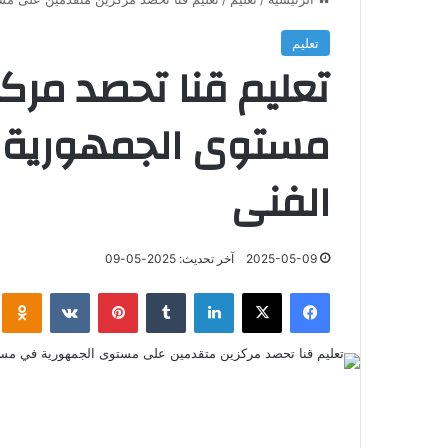
تعليم
تعليم قنا تحصد مرك
مستوى الجمهورية 
الفنى
2025-05-09
آخر تحديث: 2025-05-09
فيسبوك
‫X
لينكدإن
‏Tumblr
بينتيريست
‏VKontakte
klassniki