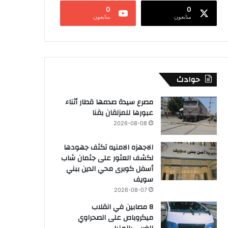
0
0
متابعون
متابعون
حوادث
مصرع سيدة صدمها قطار أثناء
عبورها للمزلقان بقنا
2026-08-08
الاجهزه الامنيه تكثف جهودها
لكشف العثور على جثمان شاب
أسفل كوبرى محي الدين ببني
سويف
2026-08-07
8 مصابين في انقلاب
ميكروباص على الصحراوي