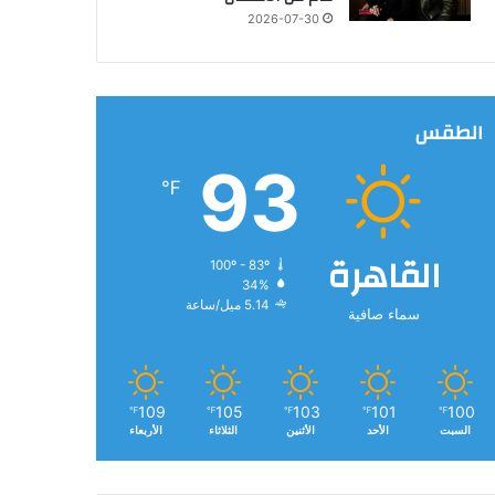
2026-07-30
الطقس
93
℉
القاهرة
100º - 83º
34%
5.14 ميل/ساعة
سماء صافية
109
105
103
101
100
℉
℉
℉
℉
℉
السبت
الأحد
الأثنين
الثلاثاء
الأربعاء