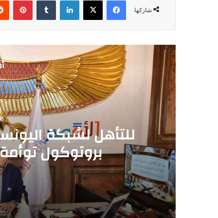
فيسبوك
‫X
لينكدإن
‏Tumblr
بينتيريست
شاركها
أق
06
للتأهل لشبكة اليونس
بروتوكول توأمة
2026-08-06