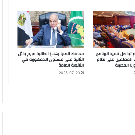
ب
ب
د
ع
و
إلكترونى لإستقبال طلاب الثانوية العامة
ة
ت
ر
ا
م تواصل تنفيذ البرنامج
محافظ المنيا يهنئ الطالبة مريم وائل
م
ب المعلمين على نظام
الثانية على مستوى الجمهورية في
ريا المصرية
الثانوية العامة
ب
ل
2026-07-29
و
ق
ف
إ
 مياه الشرب ببني سويف
ط
ل
ا
ق
ا
ة الجديدة من مشروعى بدايتى
ل