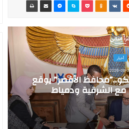
‏Reddit
‏VKontakte
Odnoklassniki
‫Pocket
سكايب
ماسنجر
مشاركة عبر البريد
طباعة
رأ التالي
أخبار
2026-08-
كو..”محافظ الأقصر” يوقع
 مع الشرقية ودمياط