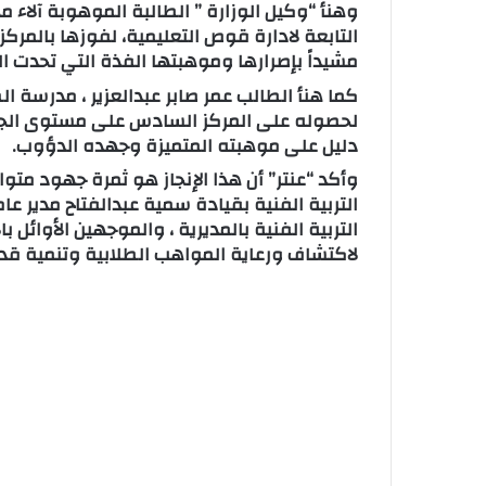
وهنأ “وكيل الوزارة ” الطالبة الموهوبة آلا
التابعة لادارة قوص التعليمية، لفوزها بالمرك
مشيداً بإصرارها وموهبتها الفذة التي تحدت ا
كما هنأ الطالب عمر صابر عبدالعزير ، مدرسة الط
لحصوله على المركز السادس على مستوى الجمهو
دليل على موهبته المتميزة وجهده الدؤوب.
وأكد “عنتر” أن هذا الإنجاز هو ثمرة جهود مت
التربية الفنية بقيادة سمية عبدالفتاح مدير 
التربية الفنية بالمديرية ، والموجهين الأوائل 
لاكتشاف ورعاية المواهب الطلابية وتنمية قدرا