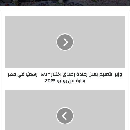
و
ز
ي
ر
ا
ل
ت
ع
ل
وزير التعليم يعلن إعادة إطلاق اختبار "SAT" رسميًا في مصر
ي
بداية من يونيو 2025
م
ي
ع
م
ل
د
ن
ي
إ
ر
ع
ت
ا
ع
د
ل