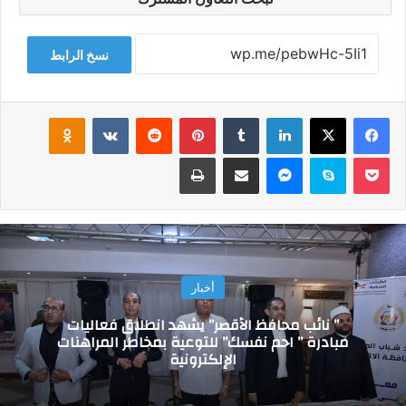
نسخ الرابط
فيسبوك
‫X
لينكدإن
‏Tumblr
بينتيريست
‏Reddit
‏VKontakte
Odnoklassniki
‫Pocket
سكايب
ماسنجر
مشاركة عبر البريد
طباعة
أخبار
” نائب محافظ الأقصر” يشهد انطلاق فعاليات
مبادرة ” احم نفسك” للتوعية بمخاطر المراهنات
الإلكترونية