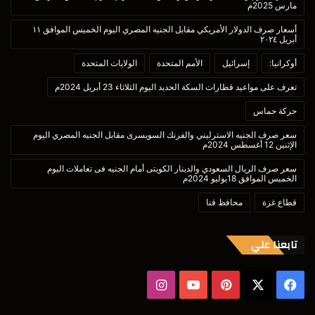
مارس 2025م
أسعار صرف الدولار الأمريكي مقابل الجنيه المصري اليوم الخميس الموافق ١١
أبريل ٢٠٢٤
أوكرانيا:
إسرائيل
الأمم المتحدة
الولايات المتحدة
تعرف على مواعيد قطارات السكة الحديد اليوم الثلاثاء 23 أبريل 2024م
حركة حماس
سعر صرف الجنيه الاسترليني والفرنك السويسرى مقابل الجنيه المصري اليوم
الإثنين 12 أغسطس 2024م
سعر صرف الريال السعودي والدينار الكويتى أمام الجنيه فى تعاملات اليوم
الخميس الموافق 18يوليو 2024م
قطاع غزة
محافظ قنا
تابعنا علي
‫X
فيسبوك
بينتيريست
‫YouTube
انستقرام