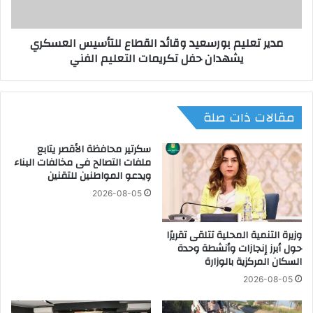
ة
ي
إ
م
مدير تعليم بورسعيد وقائد القطاع للتأسيس العسكري
ط
ب
يشهدان حفل تكريمات التعليم الفني
ل
و
ا
ر
ق
س
ا
ع
مقالات ذات صلة
خ
ي
ت
د
ب
و
سكرتير محافظة الأقصر يتابع
ا
ق
ملفات التصالح فى مخالفات البناء
ر
ويدعو المواطنين للتقنين
ا
"
ئ
2026-08-05
S
د
A
ا
T
وزيرة التنمية المحلية تتلقى تقريرًا
ل
حول أبرز إنجازات وأنشطة وحدة
"
ق
السكان المركزية بالوزارة
ر
ط
س
ا
2026-08-05
م
ع
يً
ل