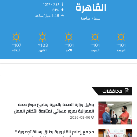
القاهرة
101º - 78º
61%
5.46 ميل/ساعة
سماء صافية
107
103
101
101
101
℉
℉
℉
℉
℉
الجمعة
السبت
الأحد
الأثنين
الثلاثاء
محافظات
وكيل وزارة الصحة بالجيزة يفاجئ مركز صحة
العمرانية بمرور مسائي لمتابعة انتظام العمل
2026-08-06
مجمع إعلام القليوبية يطلق رسالة توعوية ”