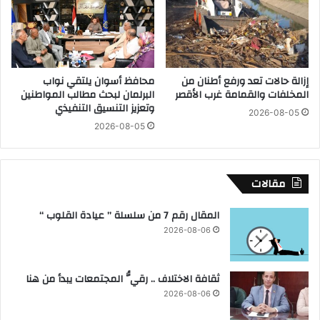
ا
ل
ف
ت
ي
أ
م
س
ص
ي
إزالة حالات تعد ورفع أطنان من
محافظ أسوان يلتقي نواب
ر
س
المخلفات والقمامة غرب الأقصر
البرلمان لبحث مطالب المواطنين
ب
ا
وتعزيز التنسيق التنفيذي
د
2026-08-05
ل
2026-08-05
ا
ع
ي
س
ة
ك
م
ر
مقالات
ن
ي
ي
ي
المقال رقم 7 من سلسلة ” عيادة القلوب “
و
ش
2026-08-06
ن
ه
ي
د
و
ا
ثقافة الاختلاف .. رقيُّ المجتمعات يبدأ من هنا
2
ن
0
ح
2026-08-06
2
ف