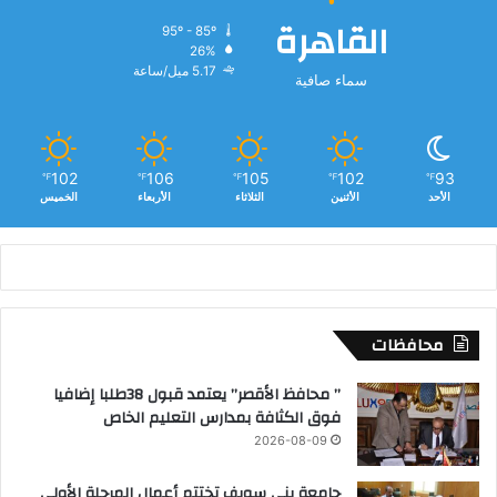
القاهرة
95º - 85º
26%
5.17 ميل/ساعة
سماء صافية
102
106
105
102
93
℉
℉
℉
℉
℉
الأحد
الأثنين
الثلاثاء
الأربعاء
الخميس
محافظات
” محافظ الأقصر” يعتمد قبول 38طلبا إضافيا
فوق الكثافة بمدارس التعليم الخاص
2026-08-09
جامعة بني سويف تختتم أعمال المرحلة الأولى