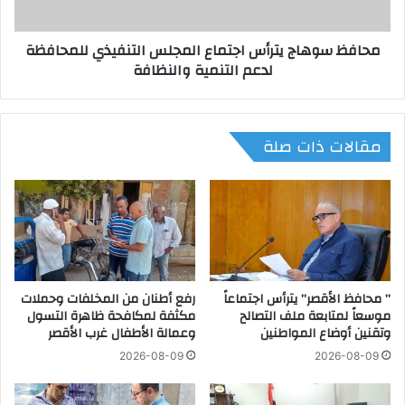
ة
ه
ا
ا
محافظ سوهاج يترأس اجتماع المجلس التنفيذي للمحافظة
ل
ج
لدعم التنمية والنظافة
ا
ي
س
ت
ك
ر
ن
أ
مقالات ذات صلة
د
س
ر
ا
ي
ج
ه
ت
ا
م
ل
ا
م
ع
ف
ا
ت
” محافظ الأقصر” يترأس اجتماعاً
رفع أطنان من المخلفات وحملات
ل
موسعاً لمتابعة ملف التصالح
مكثفة لمكافحة ظاهرة التسول
و
م
وتقنين أوضاع المواطنين
وعمالة الأطفال غرب الأقصر
ح
ج
ة
ل
2026-08-09
2026-08-09
ل
س
ل
ا