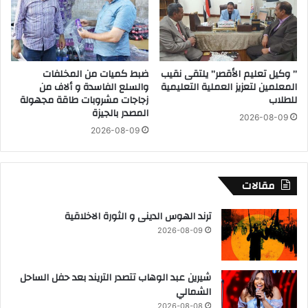
ب
ل
و
ت
م
ن
ز
ف
ا
ي
” وكيل تعليم الأقصر” يلتقى نقيب
ضبط كميات من المخلفات
و
ذ
المعلمين لتعزيز العملية التعليمية
والسلع الفاسدة و ألاف من
ا
ي
للطلاب
زجاجات مشروبات طاقة مجهولة
ل
ل
المصدر بالجيزة
2026-08-09
ف
ل
2026-08-09
ر
م
ى
ح
س
ا
ت
ف
مقالات
ا
ظ
ي
ة
ترند الهوس الدينى و الثورة الاخلاقية
ل
ل
2026-08-09
د
ع
م
شيرين عبد الوهاب تتصدر التريند بعد حفل الساحل
ا
الشمالي
ل
2026-08-08
ت