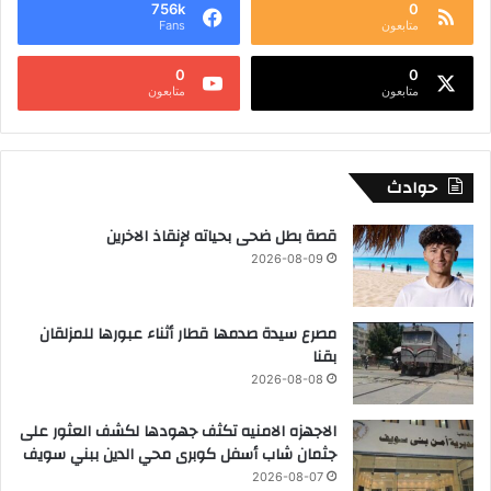
756k
0
متابعون
Fans
0
0
متابعون
متابعون
حوادث
قصة بطل ضحى بحياته لإنقاذ الاخرين
2026-08-09
مصرع سيدة صدمها قطار أثناء عبورها للمزلقان
بقنا
2026-08-08
الاجهزه الامنيه تكثف جهودها لكشف العثور على
جثمان شاب أسفل كوبرى محي الدين ببني سويف
2026-08-07