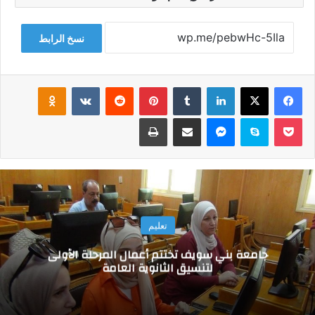
نسخ الرابط
فيسبوك
‫X
لينكدإن
‏Tumblr
بينتيريست
‏Reddit
‏VKontakte
Odnoklassniki
‫Pocket
سكايب
ماسنجر
مشاركة عبر البريد
طباعة
تعليم
جامعة بني سويف تختتم أعمال المرحلة الأولى
لتنسيق الثانوية العامة