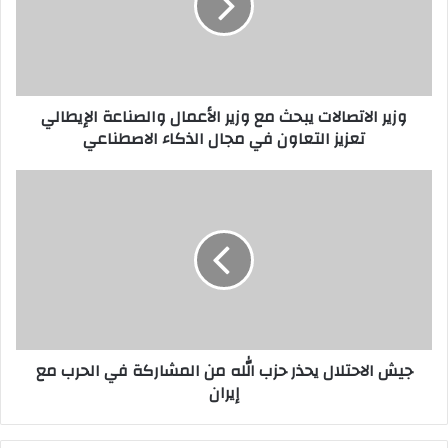
ا
ل
ا
ت
ص
وزير الاتصالات يبحث مع وزير الأعمال والصناعة الإيطالي
ا
تعزيز التعاون في مجال الذكاء الاصطناعي
ل
ا
ت
ج
ي
ي
ب
ش
ح
ا
ث
ل
م
ا
ع
ح
و
ت
ز
ل
جيش الاحتلال يحذر حزب الله من المشاركة في الحرب مع
ي
ا
إيران
ر
ل
ا
ي
ل
ح