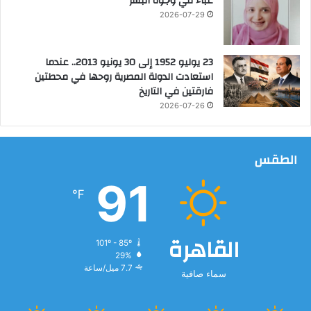
غباء في وجوه البشر
ا
2026-07-29
ء
ا
ل
23 يوليو 1952 إلى 30 يونيو 2013.. عندما
ا
استعادت الدولة المصرية روحها في محطتين
ص
فارقتين في التاريخ
ط
2026-07-26
ن
ا
ع
ي
الطقس
91
℉
القاهرة
101º - 85º
29%
7.7 ميل/ساعة
سماء صافية