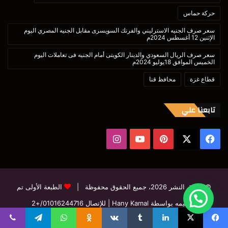
حركة حماس
سعر صرف الجنيه الاسترليني والفرنك السويسرى مقابل الجنيه المصري اليوم
الإثنين 12 أغسطس 2024م
سعر صرف الريال السعودي والدينار الكويتى أمام الجنيه فى تعاملات اليوم
الخميس الموافق 18يوليو 2024م
قطاع غزة
محافظ قنا
تابعنا علي
‫X
فيسبوك
بينتيريست
‫YouTube
انستقرام
© حقوق النشر 2026، جميع الحقوق محفوظة |
الطبعة الأولى تم
تصميمه بواسطة Hany Kamal
| للإتصال
01016244716/+2