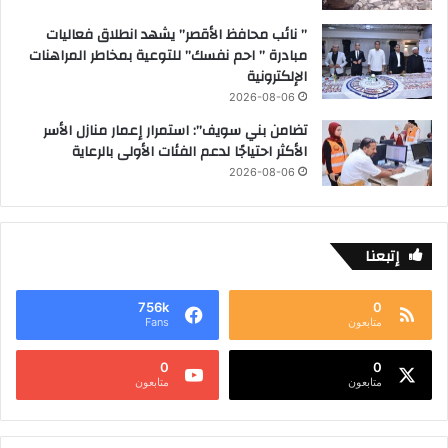
” نائب محافظ الأقصر” يشهد انطلاق فعاليات
مبادرة ” احم نفسك” للتوعية بمخاطر المراهنات
الإلكترونية
2026-08-06
تضامن بني سويف”: استمرار إعمار منازل الأسر
الأكثر احتياجًا لدعم الفئات الأولى بالرعاية
2026-08-06
إتبعنا
756k
0
متابعون
Fans
0
0
متابعون
متابعون