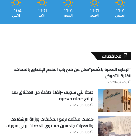
104
101
102
101
101
℉
℉
℉
℉
℉
الخميس
الجمعة
السبت
الأحد
الأثنين
محافظات
“الرعاية الصحية بالأقصر”تعلن عن فتح باب التقدم للإلتحاق بالمعاهد
الفنية للتمريض
2026-08-06
صحة بني سويف ٠٠إنقاذ طفلة من الاختناق بعد
ابتلاع عملة معدنية
2026-08-06
حملات مكثفه لرفع المخلفات وإزالة الإشغالات
والتعديات وتحسين مستوى الخدمات ببني سويف
2026-08-06