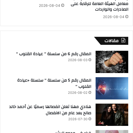
معامل الهيئة العامة للرقابة على
ع
2026-08-04
ل
الصادرات والواردات
ز
ح
2026-08-04
ي
ر
ز
ب
ا
م
ل
ع
مقالات
ت
إ
ع
ي
المقال رقم 6 من سلسلة ” عيادة القلوب “
ا
ر
2026-08-03
و
ا
ن
ن
ف
المقال رقم 5 من سلسلة ” سلسلة «عيادة
ي
القلوب “
م
ج
2026-08-02
ا
ل
هنادي مهنا تعلن انفصالها رسميًا عن أحمد خالد
ا
صالح بعد عام من الانفصال
ل
2026-07-30
ذ
ك