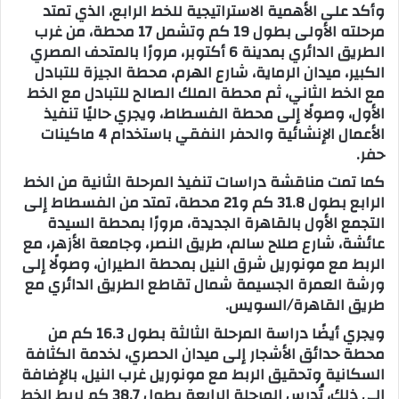
وأكد على الأهمية الاستراتيجية للخط الرابع، الذي تمتد
مرحلته الأولى بطول 19 كم وتشمل 17 محطة، من غرب
الطريق الدائري بمدينة 6 أكتوبر، مرورًا بالمتحف المصري
الكبير، ميدان الرماية، شارع الهرم، محطة الجيزة للتبادل
مع الخط الثاني، ثم محطة الملك الصالح للتبادل مع الخط
الأول، وصولًا إلى محطة الفسطاط، ويجري حاليًا تنفيذ
الأعمال الإنشائية والحفر النفقي باستخدام 4 ماكينات
حفر.
كما تمت مناقشة دراسات تنفيذ المرحلة الثانية من الخط
الرابع بطول 31.8 كم و21 محطة، تمتد من الفسطاط إلى
التجمع الأول بالقاهرة الجديدة، مرورًا بمحطة السيدة
عائشة، شارع صلاح سالم، طريق النصر، وجامعة الأزهر، مع
الربط مع مونوريل شرق النيل بمحطة الطيران، وصولًا إلى
ورشة العمرة الجسيمة شمال تقاطع الطريق الدائري مع
طريق القاهرة/السويس.
ويجري أيضًا دراسة المرحلة الثالثة بطول 16.3 كم من
محطة حدائق الأشجار إلى ميدان الحصري، لخدمة الكثافة
السكانية وتحقيق الربط مع مونوريل غرب النيل، بالإضافة
إلى ذلك، تُدرس المرحلة الرابعة بطول 38.7 كم لربط الخط