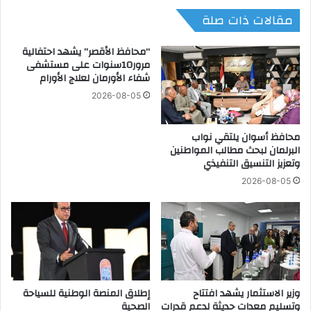
أ
ذ
مقالات ذات صلة
ع
ر
م
ح
ا
ز
“محافظ الأقصر” يشهد احتفالية
ل
ب
مرور10سنوات على مستشفى
و
شفاء الأورمان لعلاج الأورام
ا
ا
ل
2026-08-05
ل
ل
ص
ه
ن
محافظ أسوان يلتقي نواب
م
البرلمان لبحث مطالب المواطنين
ا
ن
وتعزيز التنسيق التنفيذي
ع
ا
ة
ل
2026-08-05
ا
م
ل
ش
إ
ا
ي
ر
ط
ك
ا
ة
ل
ف
وزير الاستثمار يشهد افتتاح
إطلاق المنصة الوطنية للسياحة
ي
ي
وتسليم معدات حديثة لدعم قدرات
الصحية
ت
ا