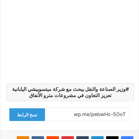
وزير الصناعة والنقل يبحث مع شركة ميتسوبيشي اليابانية
تعزيز التعاون في مشروعات مترو الأنفاق
نسخ الرابط
فيسبوك
‫X
لينكدإن
‏Tumblr
بينتيريست
‏Reddit
‏VKontakte
Odnoklassniki