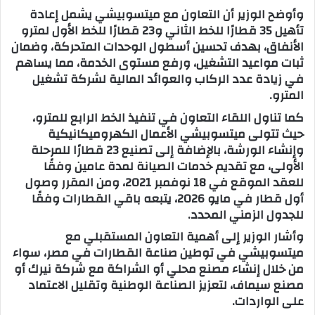
وأوضح الوزير أن التعاون مع ميتسوبيشي يشمل إعادة
تأهيل 35 قطارًا للخط الثاني و23 قطارًا للخط الأول لمترو
الأنفاق، بهدف تحسين أسطول الوحدات المتحركة، وضمان
ثبات مواعيد التشغيل، ورفع مستوى الخدمة، مما يساهم
في زيادة عدد الركاب والعوائد المالية لشركة تشغيل
المترو.
كما تناول اللقاء التعاون في تنفيذ الخط الرابع للمترو،
حيث تتولى ميتسوبيشي الأعمال الكهروميكانيكية
وإنشاء الورشة، بالإضافة إلى تصنيع 23 قطارًا للمرحلة
الأولى، مع تقديم خدمات الصيانة لمدة عامين وفقًا
للعقد الموقع في 18 نوفمبر 2021، ومن المقرر وصول
أول قطار في مايو 2026، يتبعه باقي القطارات وفقًا
للجدول الزمني المحدد.
وأشار الوزير إلى أهمية التعاون المستقبلي مع
ميتسوبيشي في توطين صناعة القطارات في مصر، سواء
من خلال إنشاء مصنع محلي أو الشراكة مع شركة نيرك أو
مصنع سيماف، لتعزيز الصناعة الوطنية وتقليل الاعتماد
على الواردات.