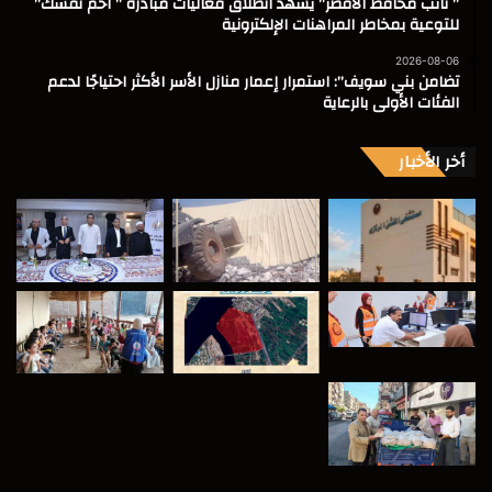
” نائب محافظ الأقصر” يشهد انطلاق فعاليات مبادرة ” احم نفسك”
للتوعية بمخاطر المراهنات الإلكترونية
2026-08-06
تضامن بني سويف”: استمرار إعمار منازل الأسر الأكثر احتياجًا لدعم
الفئات الأولى بالرعاية
أخر الأخبار