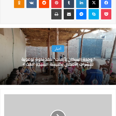
‫Pocket
سكايب
ماسنجر
مشاركة عبر البريد
طباعة
أخبار
” وحدة السكان بأرمنت” تنفذ ندوة توعوية
لعشرات الأطفال بكنيسة السيدة العذراء
و
ز
ي
ر