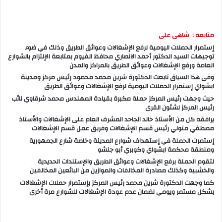
متابعه : شاهى على
إستمرار الحملات اليومية لرفع الإشغالات وعوائق الطريق وذلك في ضوء
توجيهات السيد الدكتور أحمد الانصاري محافظ الفيوم بمتابعة الإلتزام بالشوارع
العامة ورفع الإشغالات وعوائق الطريق بالمراكز والمدن
وفى هذا السياق تابعت الدكتورة شرين محمد محمود رئيس مركز ومدينة
ابشواي إستمرار الحملات اليومية لرفع الإشغالات وعوائق الطريق
حيث وجهت رئيس المركز حملة مكبرة بقيادة المهندس محمد شرقاوي نائب
رئيس المركز لشئون القرى
يرافقه كل من الأستاذ خالد الجاحد المشرف العام على الإشغالات والأستاذ
مصطفي متولي رئيس قسم الإشغالات وفريق عمل قسم الإشغالات
إستمرت الحملة في إستهداف شوارع المدينة وخاصة شارع الجمهورية
ومنطقة محكمة ابشواي وكوبري أبو جنشو
لتقوم الحملة برفع الإشغالات وعوائق الطريق والإستندات الحديدية
والخشبية وكذلك مصادرة المخالفات والموازين من البائعين المخالفين
كما وجهت الدكتورة شرين محمد رئيس المركز بإستمرار حملات الإشغالات
بشكل مستمر ويومي لضمان عدم عودة الإشغالات للشوارع مرة أخرى