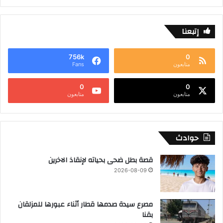
إتبعنا
756k
0
متابعون
Fans
0
0
متابعون
متابعون
حوادث
قصة بطل ضحى بحياته لإنقاذ الاخرين
2026-08-09
مصرع سيدة صدمها قطار أثناء عبورها للمزلقان
بقنا