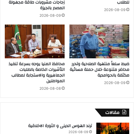
للطلاب
زجاجات مشروبات طاقة مجهولة
ل
ل
المصدر بالجيزة
ج
ي
2026-08-09
ز
و
2026-08-09
ا
م
ئ
ا
ر
ل
أ
ر
ب
ع
ضبط سلعاً منتهية الصلاحية وتحرر
محافظ المنيا يوجه بسرعة تنفيذ
ا
محاضر متنوعة خلال حملة مسائية
التأشيرات الخاصة بالطلبات
ء
مكثفة بالحوامدية
الجماهيرية والاستجابة لمطالب
ا
المواطنين
2026-08-09
ل
2026-08-08
م
و
ا
ف
مقالات
ق
2
ترند الهوس الدينى و الثورة الاخلاقية
5
2026-08-09