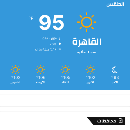
الطقس
95
℉
القاهرة
95º - 85º
26%
5.17 ميل/ساعة
سماء صافية
102
106
105
102
93
℉
℉
℉
℉
℉
الأحد
الأثنين
الثلاثاء
الأربعاء
الخميس
محافظات