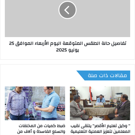
م
ص
ي
ي
ل
ل
ح
ح
ق
ا
و
ل
تفاصيل حالة الطقس المتوقعة اليوم الأربعاء الموافق 25
ق
ة
يونيو 2025
ت
ا
ز
ل
و
ط
ر
ق
مقالات ذات صلة
س
س
ف
ا
ا
ل
ر
م
ة
ت
م
و
ص
ق
ر
ع
” وكيل تعليم الأقصر” يلتقى نقيب
ضبط كميات من المخلفات
ب
ة
المعلمين لتعزيز العملية التعليمية
والسلع الفاسدة و ألاف من
ا
ا