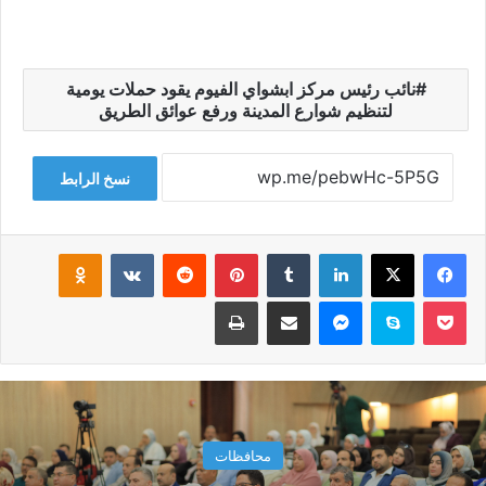
نائب رئيس مركز ابشواي الفيوم يقود حملات يومية
لتنظيم شوارع المدينة ورفع عوائق الطريق
نسخ الرابط
فيسبوك
‫X
لينكدإن
‏Tumblr
بينتيريست
‏Reddit
‏VKontakte
Odnoklassniki
‫Pocket
سكايب
ماسنجر
مشاركة عبر البريد
طباعة
محافظات