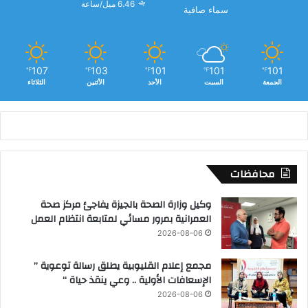
6.46 ميل/ساعة
ع
سماء صافية
ر
ا
س
م
ع
ة
ي
د
107
103
101
101
101
℉
℉
℉
℉
℉
الجمعة
السبت
الأحد
الأثنين
الثلاثاء
محافظات
وكيل وزارة الصحة بالجيزة يفاجئ مركز صحة
العمرانية بمرور مسائي لمتابعة انتظام العمل
2026-08-06
مجمع إعلام القليوبية يطلق رسالة توعوية ”
الإسعافات الأولية .. وعي ينقذ حياة “
2026-08-06