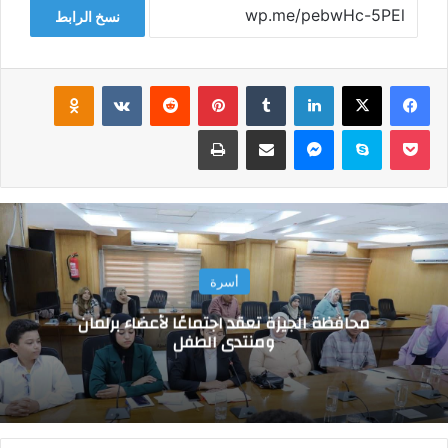
نسخ الرابط
فيسبوك
‫X
لينكدإن
‏Tumblr
بينتيريست
‏Reddit
‏VKontakte
Odnoklassniki
‫Pocket
سكايب
ماسنجر
مشاركة عبر البريد
طباعة
أسرة
محافظة الجيزة تعقد اجتماعًا لأعضاء برلمان
ومنتدى الطفل