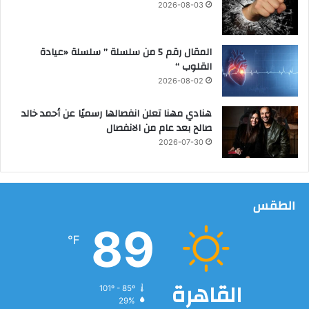
ع
2026-08-03
س
ا
ي
م
ر
ة
المقال رقم 5 من سلسلة ” سلسلة «عيادة
ا
ب
القلوب “
م
ش
2026-08-02
ت
ا
ح
ر
هنادي مهنا تعلن انفصالها رسميًا عن أحمد خالد
ا
ع
صالح بعد عام من الانفصال
ن
أ
2026-07-30
ا
ح
ت
م
ا
د
ل
ب
الطقس
ث
ن
ا
ح
89
ن
ن
℉
و
ب
ي
ل
ة
ب
القاهرة
101º - 85º
ا
ب
29%
ل
و