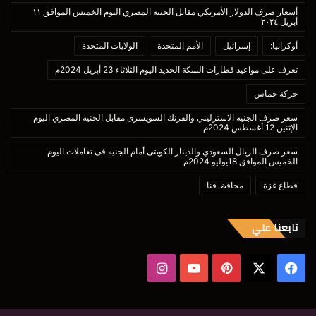
أسعار صرف الدولار الأمريكي مقابل الجنيه المصري اليوم الخميس الموافق ١١
أبريل ٢٠٢٤
أوكرانيا:
إسرائيل
الأمم المتحدة
الولايات المتحدة
تعرف على مواعيد قطارات السكة الحديد اليوم الثلاثاء 23 أبريل 2024م
حركة حماس
سعر صرف الجنيه الاسترليني والفرنك السويسرى مقابل الجنيه المصري اليوم
الإثنين 12 أغسطس 2024م
سعر صرف الريال السعودي والدينار الكويتى أمام الجنيه فى تعاملات اليوم
الخميس الموافق 18يوليو 2024م
قطاع غزة
محافظ قنا
تابعنا علي
‫X
فيسبوك
بينتيريست
‫YouTube
انستقرام