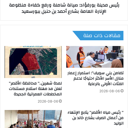
رئيس مدينة بورفؤاد: صيانة شاملة ورفع كفاءة منظومة
ل
ب
الإنارة العامة بشارع أحمد بن حنبل ببورسعيد
م
و
ت
ر
ا
ف
ب
ؤ
مقالات ذات صلة
ع
ا
ة
د
ا
:
س
ص
ت
ي
م
ا
ر
ن
تضامن بني سويف”: استمرار إعمار
ا
ة
منازل الأسر الأكثر احتياجًا لدعم
ر
لمدة شهرين..” محافظة الأقصر”
ش
الفئات الأولى بالرعاية
تعلن مد مهلة استلام مستندات
ت
ا
2026-08-06
المخططات العمرانية الجديدة
ط
م
ب
ل
2026-08-06
ي
ة
” رئيس مياه الأقصر” يتابع الإنتهاء
ق
و
من أعمال الصرف بشارع خالد بن
ا
ر
الوليد
ل
ف