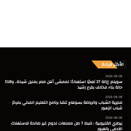
الأكثر قراءة
2026-08-08
سويلم: إزالة 37 تعديًا استعدادًا لممشى أهل مصر بمنيل شيحة.. و518
حالة بناء مخالف بفرع رشيد
2026-08-08
مديرية الشباب والرياضة بسوهاج تنفذ برنامج التعليم المدني بمركز
شباب الزهور
2026-08-08
بيطري القليوبية : ضبط 7 طن مصنعات لحوم غير صالحة للاستهلاك
الآدمى بالعبور