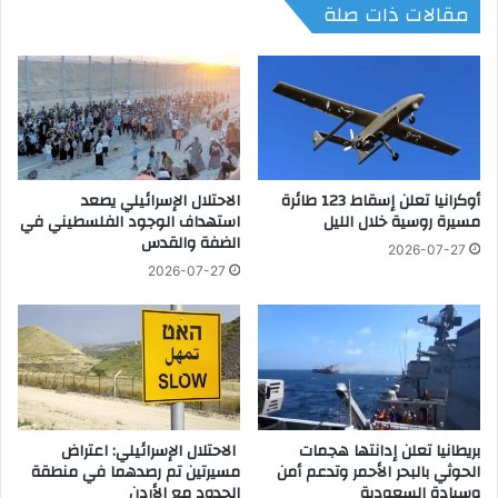
مقالات ذات صلة
د
ل
ي
ا
ب
ل
م
ع
ع
ا
ا
م
ر
ي
ك
ل
أوكرانيا تعلن إسقاط 123 طائرة
الاحتلال الإسرائيلي يصعد
ف
ت
مسيرة روسية خلال الليل
استهداف الوجود الفلسطيني في
ي
ق
الضفة والقدس
ش
ي
2026-07-27
م
و
2026-07-27
ا
ف
ل
دً
غ
ا
ز
م
ة
ن
ش
ر
بريطانيا تعلن إدانتها هجمات
الاحتلال الإسرائيلي: اعتراض
ك
الحوثي بالبحر الأحمر وتدعم أمن
مسيرتين تم رصدهما في منطقة
ة
وسيادة السعودية
الحدود مع الأردن