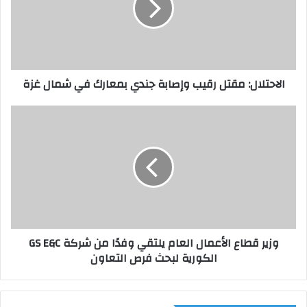
ت
ل
ا
ل
:
الاحتلال: مقتل رقيب وإصابة جندي بمعارك في شمال غزة
م
ق
ت
و
ل
ز
ر
ي
ق
ر
ي
ق
ب
ط
و
ا
إ
ع
ص
ا
وزير قطاع الأعمال العام يلتقي وفدًا من شركة GS E&C
ا
ل
الكورية لبحث فرص التعاون
ب
أ
ة
ع
ج
م
ن
ا