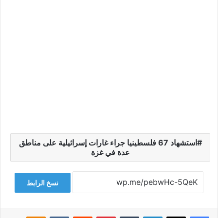
استشهاد 67 فلسطينيا جراء غارات إسرائيلية على مناطق
عدة في غزة
نسخ الرابط
فيسبوك
‫X
لينكدإن
‏Tumblr
بينتيريست
‏Reddit
‏VKontakte
Odnoklassniki