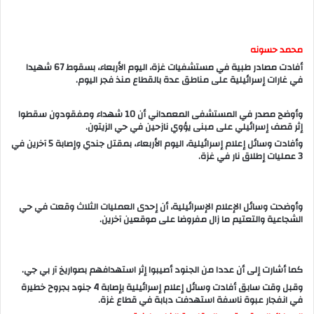
محمد حسونه
أفادت مصادر طبية في مستشفيات غزة، اليوم الأربعاء، بسقوط 67 شهيدا
في غارات إسرائيلية على مناطق عدة بالقطاع منذ فجر اليوم.
وأوضح مصدر في المستشفى المعمداني أن 10 شهداء ومفقودون سقطوا
إثر قصف إسرائيلي على مبنى يؤوي نازحين في حي الزيتون.
وأفادت وسائل إعلام إسرائيلية، اليوم الأربعاء، بمقتل جندي وإصابة 5 آخرين في
3 عمليات إطلاق نار في غزة.
وأوضحت وسائل الإعلام الإسرائيلية، أن إحدى العمليات الثلاث وقعت في حي
الشجاعية والتعتيم ما زال مفروضا على موقعين آخرين.
كما أشارت إلى أن عددا من الجنود أصيبوا إثر استهدافهم بصواريخ آر بي جي.
وقبل وقت سابق أفادت وسائل إعلام إسرائيلية بإصابة 4 جنود بجروح خطيرة
في انفجار عبوة ناسفة استهدفت دبابة في قطاع غزة.