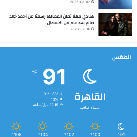
2026-08-02
ع
ا
هنادي مهنا تعلن انفصالها رسميًا عن أحمد خالد
و
صالح بعد عام من الانفصال
ن
2026-07-30
الطقس
91
℉
القاهرة
91º - 83º
43%
22.15 ميل/ساعة
سماء صافية
108
104
102
100
91
℉
℉
℉
℉
℉