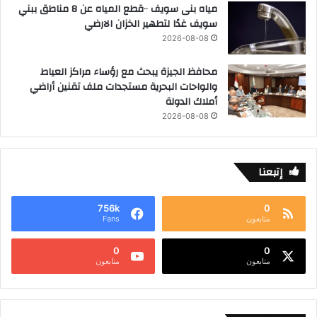
مياه بنى سويف ٠٠قطع المياه عن 8 مناطق ببني
سويف غدًا لتطهير الخزان الارضي
2026-08-08
محافظ الجيزة يبحث مع رؤساء مراكز العياط
والواحات البحرية مستجدات ملف تقنين أراضي
أملاك الدولة
2026-08-08
إتبعنا
756k
0
متابعون
Fans
0
0
متابعون
متابعون