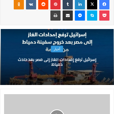
‫Pocket
سكايب
ماسنجر
مشاركة عبر البريد
طباعة
أخبار
إسرائيل ترفع إمدادات الغاز إلى مصر بعد حادث
دمياط
ا
ل
ا
ح