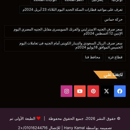
تعرف على مواعيد قطارات السكة الحديد اليوم الثلاثاء 23 أبريل 2024م
حركة حماس
سعر صرف الجنيه الاسترليني والفرنك السويسرى مقابل الجنيه المصري اليوم
الإثنين 12 أغسطس 2024م
سعر صرف الريال السعودي والدينار الكويتى أمام الجنيه فى تعاملات اليوم
الخميس الموافق 18يوليو 2024م
قطاع غزة
محافظ قنا
تابعنا علي
‫X
فيسبوك
بينتيريست
‫YouTube
انستقرام
© حقوق النشر 2026، جميع الحقوق محفوظة |
الطبعة الأولى تم
تصميمه بواسطة Hany Kamal
| للإتصال
01016244716/+2