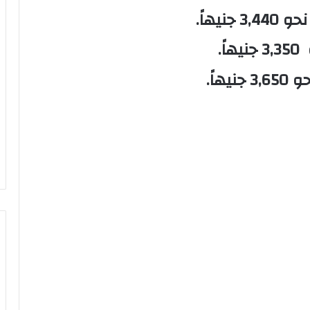
يهاً.
.
اً.