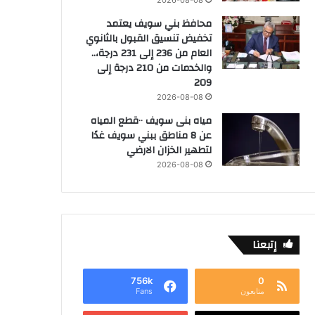
محافظ بني سويف يعتمد
تخفيض تنسيق القبول بالثانوي
العام من 236 إلى 231 درجة،..
والخدمات من 210 درجة إلى
209
2026-08-08
مياه بنى سويف ٠٠قطع المياه
عن 8 مناطق ببني سويف غدًا
لتطهير الخزان الارضي
2026-08-08
إتبعنا
756k
0
متابعون
Fans