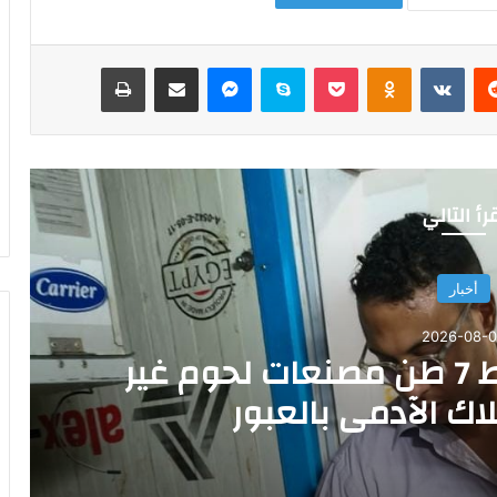
‏Reddit
‏VKontakte
Odnoklassniki
‫Pocket
سكايب
ماسنجر
مشاركة عبر البريد
طباعة
رأ التالي
أخبار
2026-08-
بيطري القليوبية : ضبط 7 طن مصنعات لحوم غير
اك الآدمى بالعبور