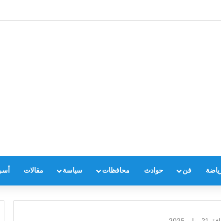
ياضة
فن
حوادث
محافظات
سياسة
مقالات
أسر
و 2025