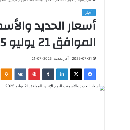
أخبار
أسعار الحديد والأسم
الموافق 21 يوليو 2025
2025-07-21
آخر تحديث: 2025-07-21
فيسبوك
‫X
لينكدإن
‏Tumblr
بينتيريست
‏VKontakte
klassniki