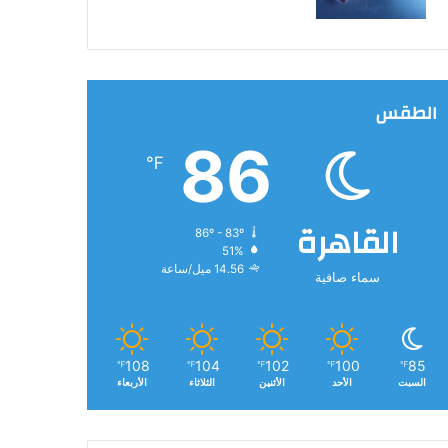
الطقس
86
℉
القاهرة
86º - 83º
51%
14.56 ميل/ساعة
سماء صافية
108
104
102
100
85
℉
℉
℉
℉
℉
السبت
الأحد
الأثنين
الثلاثاء
الأربعاء