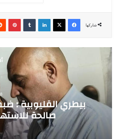
فيسبوك
‫X
لينكدإن
‏Tumblr
بينتيريست
شاركها
أق
08
صالحة للاستهل