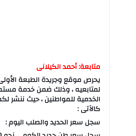
‏متابعة: أحمد الكيلانى
‏يحرص موقع وجريدة الطبعة الأولى 
لمتابعيه ، وذلك ضمن خدمة مستمر
الخدمية للمواطنين ، حيث ننشر لك
كالآتى :
‏سجل سعر الحديد والصلب اليوم :
‏سجل سعر طن حديد الكومي نحو 36,000 جنيهاً.