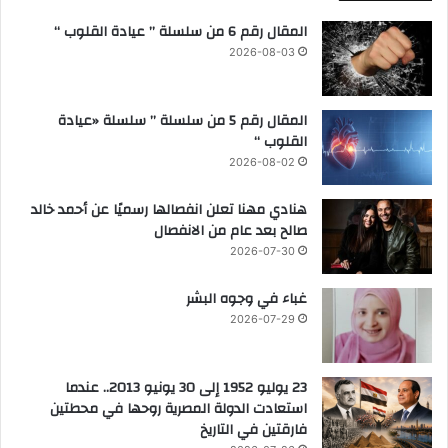
ب
المقال رقم 6 من سلسلة ” عيادة القلوب “
ي
2026-08-03
ة
م
ج
المقال رقم 5 من سلسلة ” سلسلة «عيادة
ا
القلوب “
ن
2026-08-02
ي
ة
هنادي مهنا تعلن انفصالها رسميًا عن أحمد خالد
ل
صالح بعد عام من الانفصال
ت
أ
2026-07-30
ه
ي
غباء في وجوه البشر
ل
2026-07-29
ا
ل
ش
23 يوليو 1952 إلى 30 يونيو 2013.. عندما
ب
استعادت الدولة المصرية روحها في محطتين
ا
فارقتين في التاريخ
ب