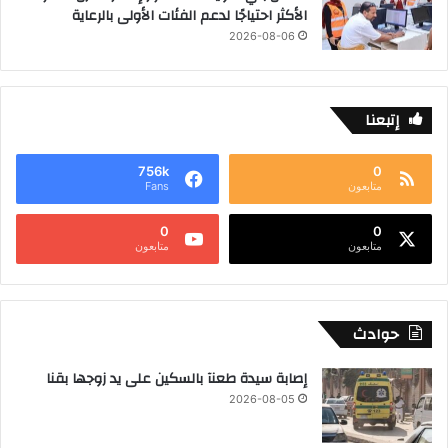
الأكثر احتياجًا لدعم الفئات الأولى بالرعاية
2026-08-06
إتبعنا
756k
0
متابعون
Fans
0
0
متابعون
متابعون
حوادث
إصابة سيدة طعنآ بالسكين على يد زوجها بقنا
2026-08-05