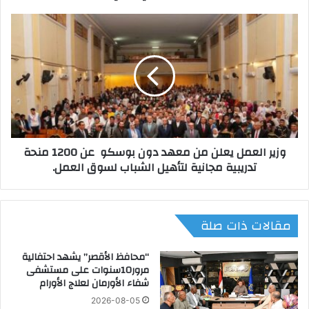
ه
ل
و
إ
ز
ل
ي
ى
ر
ن
ا
ه
ل
ا
ع
ئ
م
ي
ل
وزير العمل يعلن من معهد دون بوسكو عن 1200 منحة
د
ي
تدريبية مجانية لتأهيل الشباب لسوق العمل.
و
ع
ر
ل
ي
ن
أ
م
مقالات ذات صلة
ب
ن
ط
م
ا
ع
“محافظ الأقصر” يشهد احتفالية
ل
ه
مرور10سنوات على مستشفى
شفاء الأورمان لعلاج الأورام
أ
د
ف
د
2026-08-05