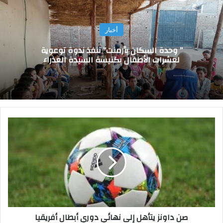
أخبار
” وحدة السكان بأرمنت” تنفذ ندوة توعوية
لعشرات الأطفال بكنيسة السيدة العذراء
ص
ن
د
ا
و
ن
ز
ي
ت
صن داونز يتأهل إلى نهائي دوري أبطال أفريقيا
أ