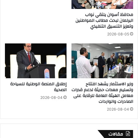
ر
و
ي
ن
محافظ أسوان يلتقي نواب
ق
ب
البرلمان لبحث مطالب المواطنين
ي
و
وتعزيز التنسيق التنفيذي
ا
س
ك
2026-08-05
و
ع
ن
1
2
0
وزير الاستثمار يشهد افتتاح
إطلاق المنصة الوطنية للسياحة
0
وتسليم معدات حديثة لدعم قدرات
الصحية
م
معامل الهيئة العامة للرقابة على
2026-08-04
ن
الصادرات والواردات
ح
2026-08-04
ة
ت
د
ر
مقالات
ي