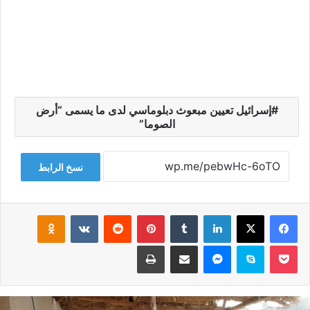
إسرائيل تعيين مبعوث دبلوماسي لدى ما يسمى “أرض
الصوما”
نسخ الرابط
فيسبوك
‫X
لينكدإن
‏Tumblr
بينتيريست
‏Reddit
‏VKontakte
Odnoklassniki
‫Pocket
سكايب
ماسنجر
مشاركة عبر البريد
طباعة