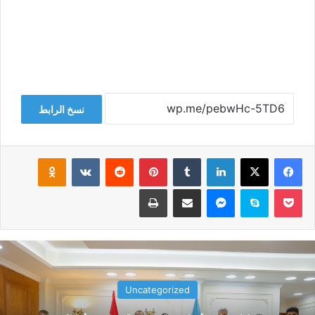
نسخ الرابط
فيسبوك
‫X
لينكدإن
‏Tumblr
بينتيريست
‏Reddit
‏VKontakte
Odnoklassniki
‫Pocket
سكايب
ماسنجر
مشاركة عبر البريد
طباعة
Uncategorized