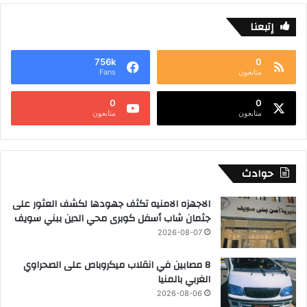
إتبعنا
756k
0
متابعون
Fans
0
0
متابعون
متابعون
حوادث
الاجهزه الامنيه تكثف جهودها لكشف العثور على
جثمان شاب أسفل كوبرى محي الدين ببني سويف
2026-08-07
8 مصابين في انقلاب ميكروباص على الصحراوي
الغربي بالمنيا
2026-08-06