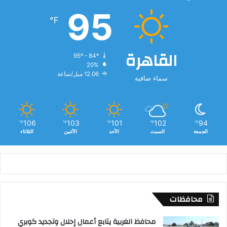
ن
95
و
℉
أ
ل
م
القاهرة
95º - 84º
ا
20%
ن
12.06 ميل/ساعة
سماء صافية
ي
ا
106
103
101
102
94
℉
℉
℉
℉
℉
الجمعة
السبت
الأحد
الأثنين
الثلاثاء
محافظات
محافظ الغربية يتابع أعمال إحلال وتجديد كوبري