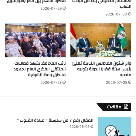
الاستثمار الحقيقي يبدأ من الباحث
مذكرة تفاهم بين مصر وموزمبيق
ر
الشاب
غ
ي
2026-07-29
ز
ك
2026-07-30
ة
ى
ه
:
و
ا
ا
ل
ل
ا
ق
ح
ن
ت
وزير شئون المجالس النيابية يُهنئ
نائب المحافظ يشهد فعاليات
ا
ل
رئيس هيئة قضايا الدولة بتوليه
الملتقى الفكري العام لجهود
ب
ا
منصبه
مناطق وعظ الشرقية
ل
ل
2026-07-28
2026-07-28
و
س
ا
ت
ل
ف
غ
ع
مقالات
ا
ل
ر
ف
المقال رقم 7 من سلسلة ” عيادة القلوب “
ا
ي
2026-08-06
ت
غ
ز