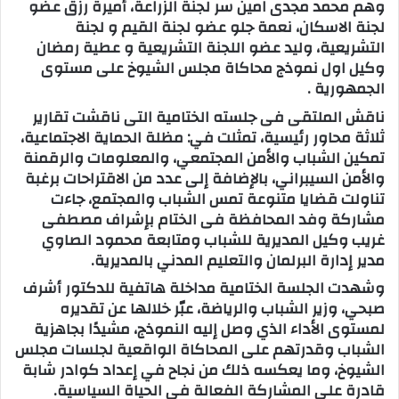
وهم محمد مجدى امين سر لجنة الزراعة، أميرة رزق عضو
لجنة الاسكان، نعمة جلو عضو لجنة القيم و لجنة
التشريعية، وليد عضو اللجنة التشريعية و عطية رمضان
وكيل اول نموذج محاكاة مجلس الشيوخ على مستوى
الجمهورية .
ناقش الملتقى فى جلسته الختامية التى ناقشت تقارير
ثلاثة محاور رئيسية، تمثلت في: مظلة الحماية الاجتماعية،
تمكين الشباب والأمن المجتمعي، والمعلومات والرقمنة
والأمن السيبراني، بالإضافة إلى عدد من الاقتراحات برغبة
تناولت قضايا متنوعة تمس الشباب والمجتمع، جاءت
مشاركة وفد المحافظة فى الختام بإشراف مصطفى
غريب وكيل المديرية للشباب ومتابعة محمود الصاوي
مدير إدارة البرلمان والتعليم المدني بالمديرية.
وشهدت الجلسة الختامية مداخلة هاتفية للدكتور أشرف
صبحي، وزير الشباب والرياضة، عبّر خلالها عن تقديره
لمستوى الأداء الذي وصل إليه النموذج، مشيدًا بجاهزية
الشباب وقدرتهم على المحاكاة الواقعية لجلسات مجلس
الشيوخ، وما يعكسه ذلك من نجاح في إعداد كوادر شابة
قادرة على المشاركة الفعالة في الحياة السياسية.