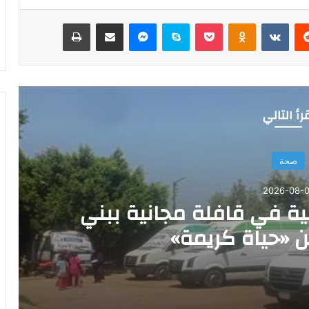
‏Reddit
‏VKontakte
Odnoklassniki
‫Pocket
سكايب
ماسنجر
مشاركة عبر البريد
طباعة
رأ التالي
صحة
2026-08-0
خدمة طبية في قافلة مجانية ببني
«حياة كريمة»