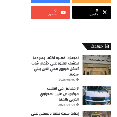
0
0
متابعون
متابعون
حوادث
الاجهزه الامنيه تكثف جهودها
لكشف العثور على جثمان شاب
أسفل كوبرى محي الدين ببني
سويف
2026-08-07
8 مصابين في انقلاب
ميكروباص على الصحراوي
الغربي بالمنيا
2026-08-06
إصابة سيدة طعنآ بالسكين على