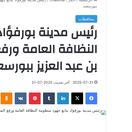
ببورسعيد
محافظات
رئيس مدينة بورفؤا
النظافة العامة ورف
بن عبد العزيز ببورسع
2025-07-31
آخر تحديث: 2025-07-31
فيسبوك
‫X
لينكدإن
‏Tumblr
بينتيريست
‏VKontakte
klassniki