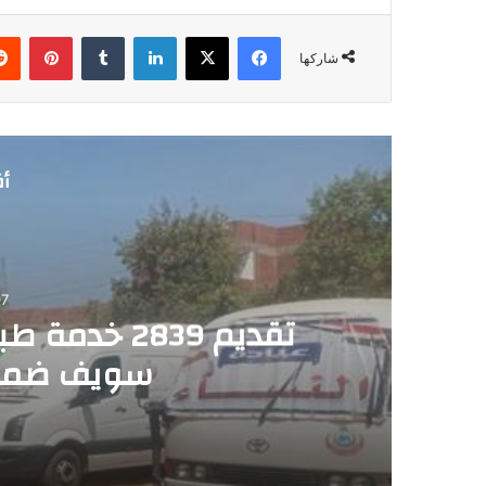
فيسبوك
‫X
لينكدإن
‏Tumblr
بينتيريست
شاركها
أق
7
تقديم 2839 
سويف ضمن 