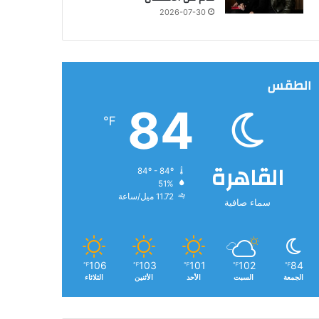
2026-07-30
الطقس
84
℉
القاهرة
84º - 84º
51%
11.72 ميل/ساعة
سماء صافية
106
103
101
102
84
℉
℉
℉
℉
℉
الجمعة
السبت
الأحد
الأثنين
الثلاثاء