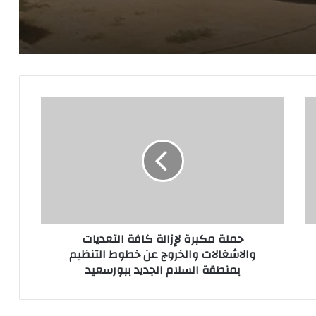
العمرانية بمرور مسائي لمتابعة انتظام العمل
ح
م
ل
ة
م
لإسعافات الأولية .. وعي ينقذ حياة “
ك
ب
ر
ة
حملة مكبرة لإزالة كافة التعديات
ل
والاشغالات والخروج عن خطوط التنظيم
إ
بمنطقة السلام الجديد ببورسعيد
ز
ا
ل
ة