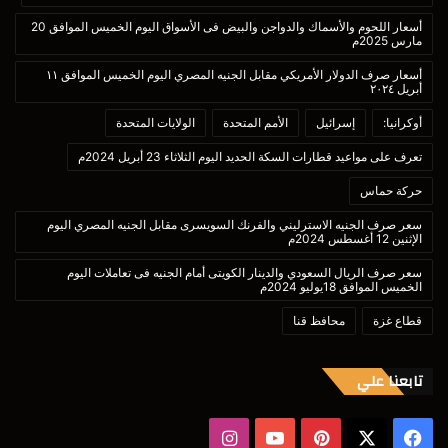
أسعار اللحوم والأسماك والدواجن والبيض فى الأسواق اليوم الخميس الموافق 20
مارس 2025م
أسعار صرف الدولار الأمريكي مقابل الجنيه المصري اليوم الخميس الموافق ١١
أبريل ٢٠٢٤
أوكرانيا:
إسرائيل
الأمم المتحدة
الولايات المتحدة
تعرف على مواعيد قطارات السكة الحديد اليوم الثلاثاء 23 أبريل 2024م
حركة حماس
سعر صرف الجنيه الاسترليني والفرنك السويسرى مقابل الجنيه المصري اليوم
الإثنين 12 أغسطس 2024م
سعر صرف الريال السعودي والدينار الكويتى أمام الجنيه فى تعاملات اليوم
الخميس الموافق 18يوليو 2024م
قطاع غزة
محافظ قنا
تابعنا علي
‫X
فيسبوك
بينتيريست
‫YouTube
انستقرام