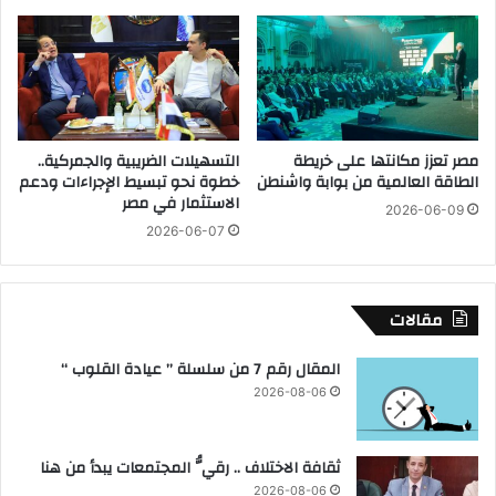
ة
ع
ي
ز
ق
ي
و
ز
د
ت
ج
و
م
ط
مصر تعزز مكانتها على خريطة
التسهيلات الضريبية والجمركية..
و
ي
الطاقة العالمية من بوابة واشنطن
خطوة نحو تبسيط الإجراءات ودعم
ع
ن
الاستثمار في مصر
ا
2026-06-09
ا
2026-06-07
ل
ل
م
ص
ع
ن
ل
ا
مقالات
م
ع
ي
ة
المقال رقم 7 من سلسلة ” عيادة القلوب “
ن
ا
2026-08-06
ف
ل
ى
و
أ
ط
ثقافة الاختلاف .. رقيُّ المجتمعات يبدأ من هنا
و
ن
ل
ي
2026-08-06