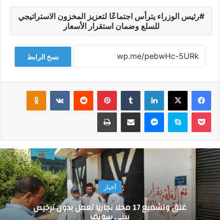
رئيس الوزراء يترأس اجتماعًا لتعزيز المخزون الاستراتيجي
للسلع وضمان استقرار الأسعار
نسخ الرابط
فيسبوك
‫X
لينكدإن
‏Tumblr
بينتيريست
‏Reddit
‏VKontakte
Odnoklassniki
‫Pocket
سكايب
ماسنجر
مشاركة عبر البريد
طباعة
أخبار
غلق وتشميع 17 محلا تجاريا تعمل بدون ترخيص
ببني سويف