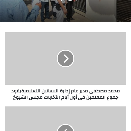
م
ح
م
د
م
ص
ط
ف
ى
محمد مصطفى مدير عام إدارة البساتين التعليميةيقود
م
جموع المعلمين فى أول أيام انتخابات مجلس الشيوخ
د
ي
ر
ر
ع
ئ
ا
ي
م
س