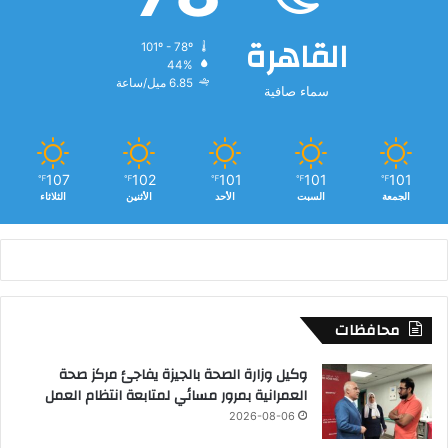
خ
القاهرة
101º - 78º
44%
6.85 ميل/ساعة
سماء صافية
107
102
101
101
101
℉
℉
℉
℉
℉
الجمعة
السبت
الأحد
الأثنين
الثلاثاء
محافظات
وكيل وزارة الصحة بالجيزة يفاجئ مركز صحة
العمرانية بمرور مسائي لمتابعة انتظام العمل
2026-08-06