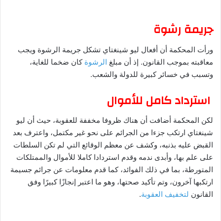
جريمة رشوة
ورأت المحكمة أن أفعال ليو شينغتاي تشكل جريمة الرشوة ويجب
معاقبته بموجب القانون. إذ أن مبلغ
الرشوة
كان ضخما للغاية،
وتسبب في خسائر كبيرة للدولة والشعب.
استرداد كامل للأموال
لكن المحكمة أضافت أن هناك ظروفا مخففة للعقوبة، حيث أن ليو
شينغتاي ارتكب جزءا من الجرائم على نحو غير مكتمل، واعترف بعد
القبض عليه بذنبه، وكشف عن معظم الوقائع التي لم تكن السلطات
على علم بها، وأبدى ندمه وقدم استردادا كاملا للأموال والممتلكات
المتورطة، بما في ذلك الفوائد، كما قدم معلومات عن جرائم جسيمة
ارتكبها آخرون، وتم تأكيد صحتها، وهو ما اعتبر إنجازًا كبيرًا وفق
القانون
لتخفيف العقوبة
.