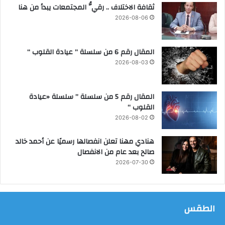
ثقافة الاختلاف .. رقيُّ المجتمعات يبدأ من هنا
م
د
ش
2026-08-06
ر
و
ع
المقال رقم 6 من سلسلة ” عيادة القلوب “
"
2026-08-03
ا
ل
غ
المقال رقم 5 من سلسلة ” سلسلة «عيادة
ر
القلوب “
د
2026-08-02
ق
ة
هنادي مهنا تعلن انفصالها رسميًا عن أحمد خالد
م
صالح بعد عام من الانفصال
د
2026-07-30
ي
ن
ة
خ
الطقس
ض
ر