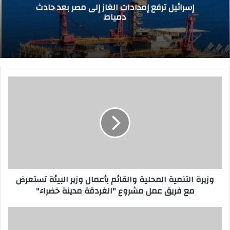
إسرائيل ترفع إمدادات الغاز إلى مصر بعد حادث
دمياط
و
ز
ي
ر
ة
ا
ل
ت
ن
وزيرة التنمية المحلية والقائم بأعمال وزير البيئة تستعرض
م
مع فريق عمل مشروع "الغردقة مدينة خضراء"
ي
ة
ا
إ
ل
ي