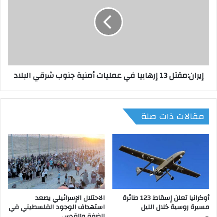
م
ر
ح
ا
ل
ن
ي
:
ة
م
و
ق
ا
ت
إيران:مقتل 13 إرهابيا في عمليات أمنية جنوب شرقي البلاد
ل
ل
ق
1
ا
3
ئ
إ
مقالات ذات صلة
م
ر
ب
ه
أ
ا
ع
ب
م
ي
ا
ا
ل
ف
و
ي
أوكرانيا تعلن إسقاط 123 طائرة
الاحتلال الإسرائيلي يصعد
ز
ع
مسيرة روسية خلال الليل
استهداف الوجود الفلسطيني في
ي
م
الضفة والقدس
ر