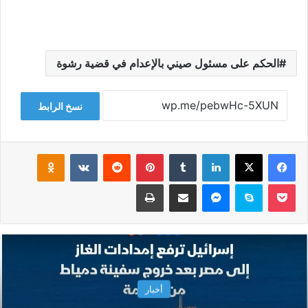
الحكم على مسئول صيني بالإعدام في قضية رشوة
نسخ الرابط
فيسبوك
‫X
لينكدإن
‏Tumblr
بينتيريست
‏Reddit
‏VKontakte
Odnoklassniki
‫Pocket
سكايب
ماسنجر
مشاركة عبر البريد
طباعة
أخبار