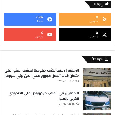
إتبعنا
756k
0
متابعون
Fans
0
0
متابعون
متابعون
حوادث
الاجهزه الامنيه تكثف جهودها لكشف العثور على
جثمان شاب أسفل كوبرى محي الدين ببني سويف
2026-08-07
8 مصابين في انقلاب ميكروباص على الصحراوي
الغربي بالمنيا
2026-08-06