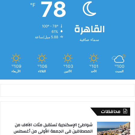
78
ا
℉
ء
"
القاهرة
100º - 78º
61%
5.88 ميل/ساعة
سماء صافية
109
106
103
101
100
℉
℉
℉
℉
℉
السبت
الأحد
الأثنين
الثلاثاء
الأربعاء
محافظات
شواطئ الإسكندرية تستقبل مئات الآلاف من
المصطافين فى الجمعة الأولى من أغسطس