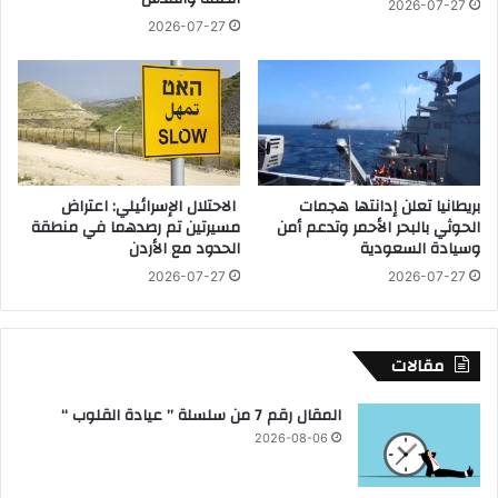
ل
2026-07-27
ا
ي
2026-07-27
ل
ا
ب
ت
ي
أ
ئ
م
ة
ن
ت
ي
س
ة
بريطانيا تعلن إدانتها هجمات
الاحتلال الإسرائيلي: اعتراض
ت
ج
الحوثي بالبحر الأحمر وتدعم أمن
مسيرتين تم رصدهما في منطقة
ع
ن
وسيادة السعودية
الحدود مع الأردن
ر
و
2026-07-27
2026-07-27
ض
ب
م
ش
ع
ر
ف
ق
مقالات
ر
ي
ي
ا
المقال رقم 7 من سلسلة ” عيادة القلوب “
ق
ل
2026-08-06
ع
ب
م
ل
ل
ا