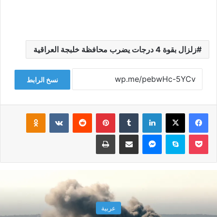
زلزال بقوة 4 درجات يضرب محافظة خلبجة العراقية
نسخ الرابط
فيسبوك
‫X
لينكدإن
‏Tumblr
بينتيريست
‏Reddit
‏VKontakte
Odnoklassniki
‫Pocket
سكايب
ماسنجر
مشاركة عبر البريد
طباعة
عربية