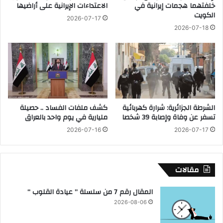
خلفتهما هجمات إيرانية في
الاعتداءات الإيرانية على أراضيها
ط
ا
الكويت
ة
ب
2026-07-17
ا
ع
2026-07-18
ل
ة
ا
ت
ح
ط
ت
و
ل
ر
ا
ا
ل
ت
الشرطة الجزائرية: شرارة كهربائية
كشف ملفات الفساد .. حصيلة
م
تسفر عن وفاة وإصابة 39 شخصا
مليارية في يوم واحد بالعراق
ل
2026-07-16
2026-07-17
ف
ا
ل
س
مقالات
ي
ا
المقال رقم 7 من سلسلة ” عيادة القلوب “
ح
2026-08-06
ة
ا