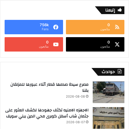
إتبعنا
756k
0
متابعون
Fans
0
0
متابعون
متابعون
حوادث
مصرع سيدة صدمها قطار أثناء عبورها للمزلقان
بقنا
2026-08-08
الاجهزه الامنيه تكثف جهودها لكشف العثور على
جثمان شاب أسفل كوبرى محي الدين ببني سويف
2026-08-07