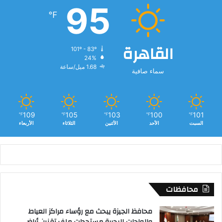
95
℉
القاهرة
101º - 83º
24%
1.68 ميل/ساعة
سماء صافية
109
105
103
100
101
℉
℉
℉
℉
℉
السبت
الأحد
الأثنين
الثلاثاء
الأربعاء
محافظات
محافظ الجيزة يبحث مع رؤساء مراكز العياط