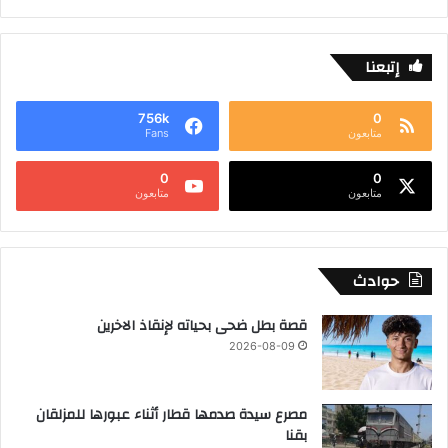
إتبعنا
756k
0
متابعون
Fans
0
0
متابعون
متابعون
حوادث
قصة بطل ضحى بحياته لإنقاذ الاخرين
2026-08-09
مصرع سيدة صدمها قطار أثناء عبورها للمزلقان
بقنا