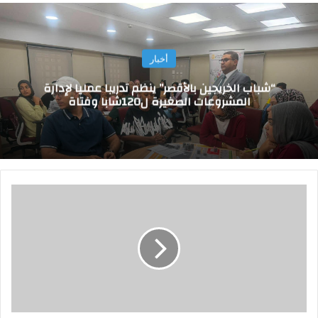
أخبار
“شباب الخريجين بالأقصر” ينظم تدريبا عمليا لإدارة
المشروعات الصغيرة ل120شابا وفتاة
ت
د
ر
ي
ب
ا
ت
ب
د