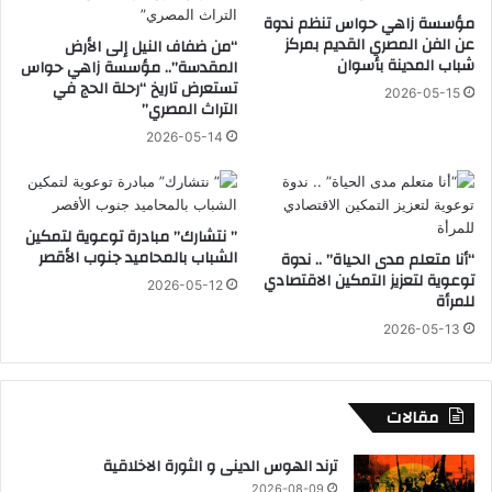
أ
مؤسسة زاهي حواس تنظم ندوة
ن
عن الفن المصري القديم بمركز
“من ضفاف النيل إلى الأرض
ش
شباب المدينة بأسوان
المقدسة”.. مؤسسة زاهي حواس
ط
تستعرض تاريخ “رحلة الحج في
2026-05-15
ة
التراث المصري”
و
2026-05-14
ز
ا
ر
ة
” نتشارك” مبادرة توعوية لتمكين
ا
الشباب بالمحاميد جنوب الأقصر
“أنا متعلم مدى الحياة” .. ندوة
ل
توعوية لتعزيز التمكين الاقتصادي
ت
2026-05-12
للمرأة
م
و
2026-05-13
ي
ن
و
مقالات
ا
ل
ترند الهوس الدينى و الثورة الاخلاقية
ت
ج
2026-08-09