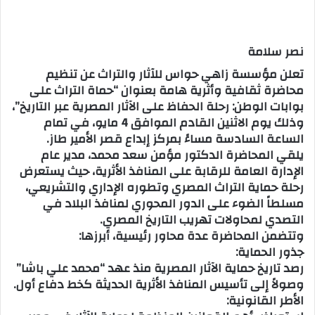
نصر سلامة
تعلن مؤسسة زاهي حواس للآثار والتراث عن تنظيم
محاضرة ثقافية وأثرية هامة بعنوان “حماة التراث على
بوابات الوطن: رحلة الحفاظ على الآثار المصرية عبر التاريخ”،
وذلك يوم الاثنين القادم الموافق 4 مايو، في تمام
الساعة السادسة مساءً بمركز إبداع قصر الأمير طاز.
يلقي المحاضرة الدكتور مؤمن سعد محمد، مدير عام
الإدارة العامة للرقابة على المنافذ الأثرية، حيث يستعرض
رحلة حماية التراث المصري وتطوره الإداري والتشريعي،
مسلطاً الضوء على الدور المحوري لمنافذ البلاد في
التصدي لمحاولات تهريب التاريخ المصري.
وتتضمن المحاضرة عدة محاور رئيسية، أبرزها:
جذور الحماية:
رصد تاريخ حماية الآثار المصرية منذ عهد “محمد علي باشا”
وصولاً إلى تأسيس المنافذ الأثرية الحديثة كخط دفاع أول.
الأطر القانونية: