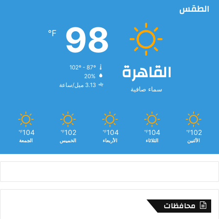
الطقس
ب
ر
98
ي
℉
ل
القاهرة
102º - 87º
20%
3.13 ميل/ساعة
سماء صافية
104
102
104
104
102
℉
℉
℉
℉
℉
الأثنين
الثلاثاء
الأربعاء
الخميس
الجمعة
محافظات