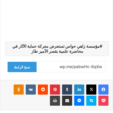
مؤسسة زاهي حواس تستعرض معركة حماية الآثار في
محاضرة علمية بقصر الأمير طاز
نسخ الرابط
فيسبوك
‫X
لينكدإن
‏Tumblr
بينتيريست
‏Reddit
‏VKontakte
Odnoklassniki
‫Pocket
سكايب
ماسنجر
مشاركة عبر البريد
طباعة