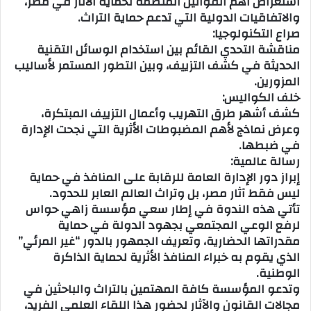
استعراض أهم القوانين المنظمة لحماية الآثار في مصر،
والاتفاقيات الدولية التي تدعم حماية التراث.
صراع التكنولوجيا:
مناقشة التحدي القائم بين استخدام الوسائل التقنية
الحديثة في كشف التزييف، وبين التطور المستمر لأساليب
المزورين.
خلف الكواليس:
كشف أشهر طرق التهريب وأعمال التزييف المبتكرة،
وعرض نماذج لأهم المضبوطات الأثرية التي نجحت الإدارة
في ضبطها.
رسالة عالمية:
إبراز دور الإدارة العامة للرقابة على المنافذ في حماية
ليس فقط آثار مصر، بل وتراث العالم العابر للحدود.
تأتي هذه الندوة في إطار سعي مؤسسة زاهي حواس
لرفع الوعي المجتمعي بجهود الدولة في حماية
مقدراتها الحضارية، وتعريف الجمهور بالدور “غير المرئي”
الذي يقوم به خبراء المنافذ الأثرية لحماية الذاكرة
الوطنية.
وتدعو المؤسسة كافة المهتمين بالتراث والباحثين في
مجالات القانون والآثار لحضور هذا اللقاء العلمي الفريد،