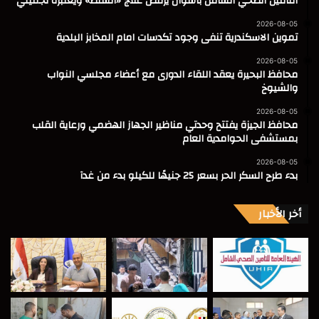
التأمين الصحي الشامل بأسوان يرفض علاج «السنط» ويعتبره تجميلي
2026-08-05
تموين الاسكندرية تنفى وجود تكدسات امام المخابز البلدية
2026-08-05
محافظ البحيرة يعقد اللقاء الدورى مع أعضاء مجلسي النواب
والشيوخ
2026-08-05
محافظ الجيزة يفتتح وحدتي مناظير الجهاز الهضمي ورعاية القلب
بمستشفى الحوامدية العام
2026-08-05
بدء طرح السكر الحر بسعر 25 جنيهًا للكيلو بدء من غدآ
أخر الأخبار