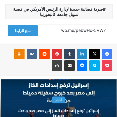
ضربة قضائية جديدة لإدارة الرئيس الأمريكي في قضية
تمويل جامعة كاليفورنيا
نسخ الرابط
فيسبوك
‫X
لينكدإن
‏Tumblr
بينتيريست
‏Reddit
‏VKontakte
Odnoklassniki
‫Pocket
سكايب
ماسنجر
مشاركة عبر البريد
طباعة
أخبار
إسرائيل ترفع إمدادات الغاز إلى مصر بعد حادث
دمياط