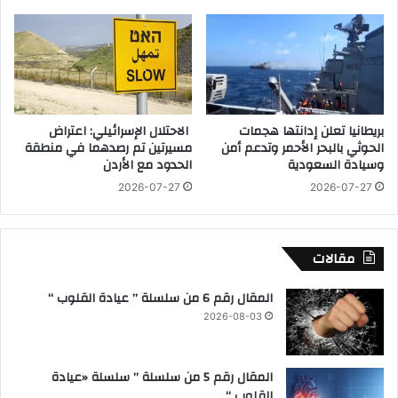
ع
ن
ج
ر
ا
ئ
م
بريطانيا تعلن إدانتها هجمات
الاحتلال الإسرائيلي: اعتراض
ح
الحوثي بالبحر الأحمر وتدعم أمن
مسيرتين تم رصدهما في منطقة
ر
وسيادة السعودية
الحدود مع الأردن
ب
2026-07-27
2026-07-27
ب
ق
ط
ا
مقالات
ع
غ
المقال رقم 6 من سلسلة ” عيادة القلوب “
ز
2026-08-03
ة
المقال رقم 5 من سلسلة ” سلسلة «عيادة
القلوب “