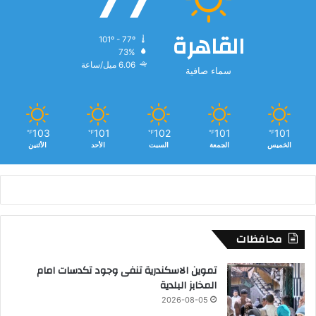
القاهرة
101º - 77º
73%
6.06 ميل/ساعة
سماء صافية
103
101
102
101
101
℉
℉
℉
℉
℉
الخميس
الجمعة
السبت
الأحد
الأثنين
محافظات
تموين الاسكندرية تنفى وجود تكدسات امام
المخابز البلدية
2026-08-05