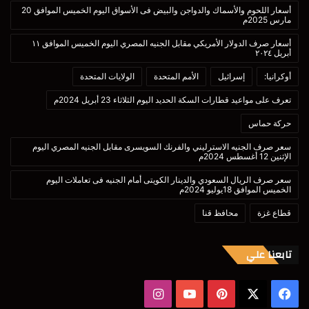
أسعار اللحوم والأسماك والدواجن والبيض فى الأسواق اليوم الخميس الموافق 20
مارس 2025م
أسعار صرف الدولار الأمريكي مقابل الجنيه المصري اليوم الخميس الموافق ١١
أبريل ٢٠٢٤
أوكرانيا:
إسرائيل
الأمم المتحدة
الولايات المتحدة
تعرف على مواعيد قطارات السكة الحديد اليوم الثلاثاء 23 أبريل 2024م
حركة حماس
سعر صرف الجنيه الاسترليني والفرنك السويسرى مقابل الجنيه المصري اليوم
الإثنين 12 أغسطس 2024م
سعر صرف الريال السعودي والدينار الكويتى أمام الجنيه فى تعاملات اليوم
الخميس الموافق 18يوليو 2024م
قطاع غزة
محافظ قنا
تابعنا علي
‫X
فيسبوك
بينتيريست
‫YouTube
انستقرام