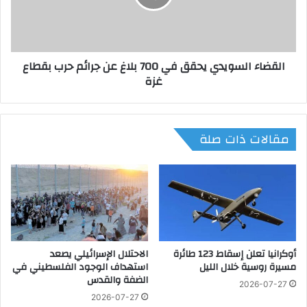
ع
ء
ا
ا
ل
ل
م
س
القضاء السويدي يحقق في 700 بلاغ عن جرائم حرب بقطاع
ي
و
غزة
ل
ي
ع
د
س
ي
ر
ي
مقالات ذات صلة
ي
ح
ا
ق
ل
ق
ي
ف
د
ي
7
0
0
أوكرانيا تعلن إسقاط 123 طائرة
الاحتلال الإسرائيلي يصعد
ب
مسيرة روسية خلال الليل
استهداف الوجود الفلسطيني في
ل
الضفة والقدس
ا
2026-07-27
غ
2026-07-27