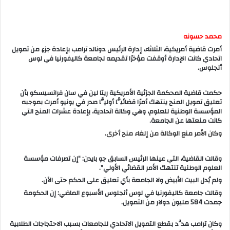
محمد حسونه
أمرت قاضية أمريكية، الثلاثاء، إدارة الرئيس دونالد ترامب بإعادة جزءٍ من تمويل
اتحادي كانت الإدارة أوقفت مؤخرًا تقديمه لجامعة كاليفورنيا في لوس
أنجلوس.
حكمت قاضية المحكمة الجزئية الأمريكية ريتا لين في سان فرانسيسكو بأن
تعليق تمويل المنح ينتهك أمرًا قضائيًّا أوليًّا صدر في يونيو أمرت بموجبه
المؤسسة الوطنية للعلوم، وهي وكالة اتحادية، بإعادة عشرات المنح التي
كانت منعتها عن الجامعة.
وكان الأمر منع الوكالة من إلغاء منح أخرى.
وقالت القاضية، التي عينها الرئيس السابق جو بايدن: “إن تصرفات مؤسسة
العلوم الوطنية تنتهك الأمر القضائي الأولي”.
ولم يُدل البيت الأبيض ولا الجامعة بأي تعليق على الحكم حتى الآن.
وقالت جامعة كاليفورنيا في لوس أنجلوس الأسبوع الماضي: إن الحكومة
جمدت 584 مليون دولار من التمويل.
وكان ترامب هدَّد بقطع التمويل الاتحادي للجامعات بسبب الاحتجاجات الطلابية