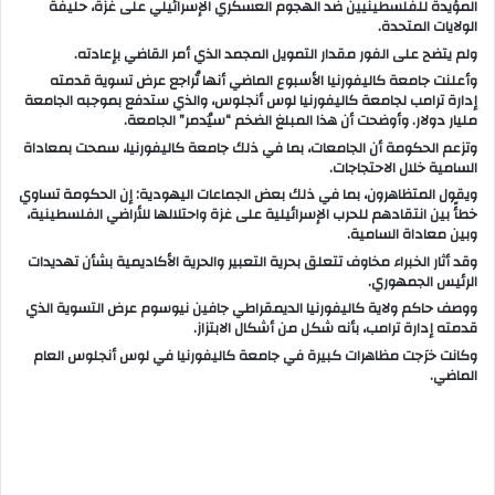
المؤيدة للفلسطينيين ضد الهجوم العسكري الإسرائيلي على غزة، حليفة
الولايات المتحدة.
ولم يتضح على الفور مقدار التمويل المجمد الذي أمر القاضي بإعادته.
وأعلنت جامعة كاليفورنيا الأسبوع الماضي أنها تُراجع عرض تسوية قدمته
إدارة ترامب لجامعة كاليفورنيا لوس أنجلوس، والذي ستدفع بموجبه الجامعة
مليار دولار. وأوضحت أن هذا المبلغ الضخم “سيُدمر” الجامعة.
وتزعم الحكومة أن الجامعات، بما في ذلك جامعة كاليفورنيا، سمحت بمعاداة
السامية خلال الاحتجاجات.
ويقول المتظاهرون، بما في ذلك بعض الجماعات اليهودية: إن الحكومة تساوي
خطأً بين انتقادهم للحرب الإسرائيلية على غزة واحتلالها للأراضي الفلسطينية،
وبين معاداة السامية.
وقد أثار الخبراء مخاوف تتعلق بحرية التعبير والحرية الأكاديمية بشأن تهديدات
الرئيس الجمهوري.
ووصف حاكم ولاية كاليفورنيا الديمقراطي جافين نيوسوم عرض التسوية الذي
قدمته إدارة ترامب، بأنه شكل من أشكال الابتزاز.
وكانت خرَجت مظاهرات كبيرة في جامعة كاليفورنيا في لوس أنجلوس العام
الماضي.