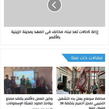
9
ل
.
ة
.
5
إ
ح
ز
ا
ا
ل
إزالة 5حالات تعد لبناء مخالف فى المهد بمدينة الزينية
ل
ا
بالأقصر
ة
ت
2
ت
4
ع
ب
د
مقالات ذات صلة
ن
ل
ا
ب
ء
ن
م
ا
خ
ء
ا
م
ل
خ
ف
ا
ب
محافظ سوهاج يعلن بدء التشغيل
وكيل العمل بالأقصر يتفقد مصنع
ل
التجريبي لمجزر أخميم بتكلفة 38
بوتاجاز الطود لتعبئة الإسطوانات
م
ف
مليون جنيه
د
ف