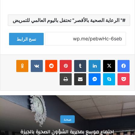
" الرعاية الصحية بالأقصر" تحتفل باليوم العالمي للتمريض
نسخ الرابط
فيسبوك
‫X
لينكدإن
‏Tumblr
بينتيريست
‏Reddit
‏VKontakte
Odnoklassniki
‫Pocket
سكايب
ماسنجر
مشاركة عبر البريد
طباعة
صحة
اجتماع موسع بمديرية الشؤون الصحية بالجيزة