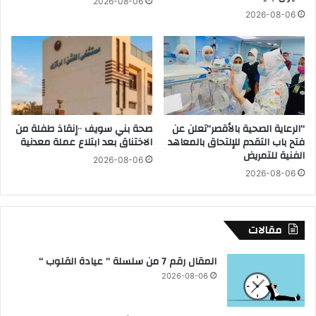
2026-08-06
ي
ى
2026-08-06
ن
ا
ة
ل
ا
م
ل
ه
ط
د
و
ب
د
م
“الرعاية الصحية بالأقصر”تعلن عن
صحة بني سويف ٠٠إنقاذ طفلة من
ب
د
فتح باب التقدم للإلتحاق بالمعاهد
الاختناق بعد ابتلاع عملة معدنية
ا
ي
الفنية للتمريض
ل
2026-08-06
ن
2026-08-06
أ
ة
ق
ا
ص
ل
ر
ز
مقالات
ي
ن
المقال رقم 7 من سلسلة ” عيادة القلوب “
ي
2026-08-06
ة
ب
ا