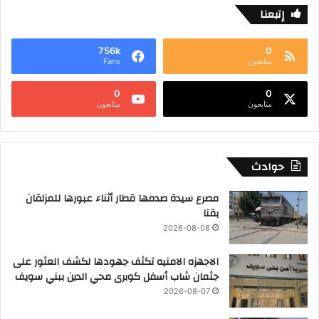
إتبعنا
756k
0
متابعون
Fans
0
0
متابعون
متابعون
حوادث
مصرع سيدة صدمها قطار أثناء عبورها للمزلقان
بقنا
2026-08-08
الاجهزه الامنيه تكثف جهودها لكشف العثور على
جثمان شاب أسفل كوبرى محي الدين ببني سويف
2026-08-07