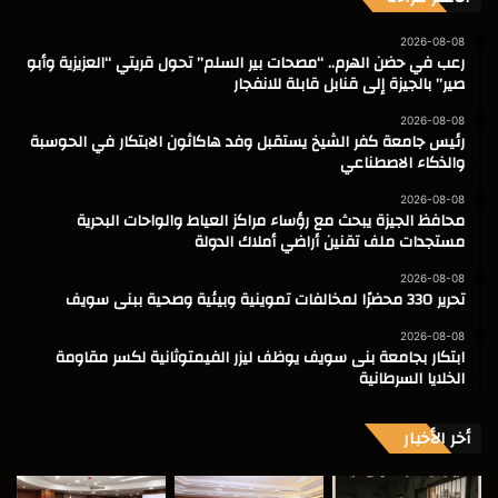
2026-08-08
رعب في حضن الهرم.. “مصحات بير السلم” تحول قريتي “العزيزية وأبو
صير” بالجيزة إلى قنابل قابلة للانفجار
2026-08-08
رئيس جامعة كفر الشيخ يستقبل وفد هاكاثون الابتكار في الحوسبة
والذكاء الاصطناعي
2026-08-08
محافظ الجيزة يبحث مع رؤساء مراكز العياط والواحات البحرية
مستجدات ملف تقنين أراضي أملاك الدولة
2026-08-08
تحرير 330 محضرًا لمخالفات تموينية وبيئية وصحية ببنى سويف
2026-08-08
ابتكار بجامعة بنى سويف يوظف ليزر الفيمتوثانية لكسر مقاومة
الخلايا السرطانية
أخر الأخبار