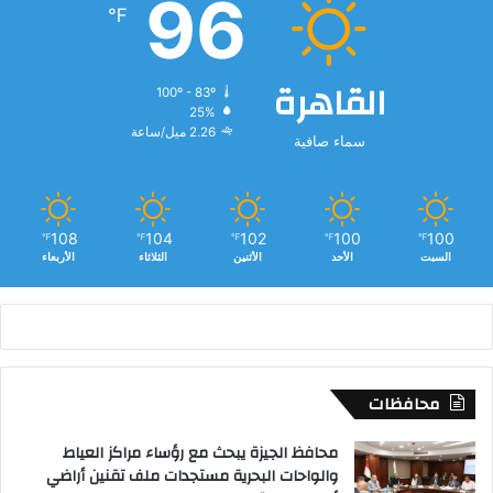
96
℉
القاهرة
100º - 83º
25%
2.26 ميل/ساعة
سماء صافية
108
104
102
100
100
℉
℉
℉
℉
℉
السبت
الأحد
الأثنين
الثلاثاء
الأربعاء
محافظات
محافظ الجيزة يبحث مع رؤساء مراكز العياط
والواحات البحرية مستجدات ملف تقنين أراضي