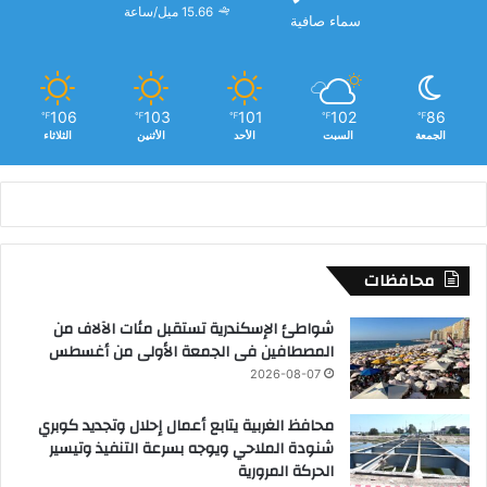
15.66 ميل/ساعة
سماء صافية
106
103
101
102
86
℉
℉
℉
℉
℉
الجمعة
السبت
الأحد
الأثنين
الثلاثاء
محافظات
شواطئ الإسكندرية تستقبل مئات الآلاف من
المصطافين فى الجمعة الأولى من أغسطس
2026-08-07
محافظ الغربية يتابع أعمال إحلال وتجديد كوبري
شنودة الملاحي ويوجه بسرعة التنفيذ وتيسير
الحركة المرورية