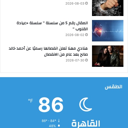
2026-08-03
ا
ل
أ
المقال رقم 5 من سلسلة ” سلسلة «عيادة
و
القلوب “
ر
و
2026-08-02
ب
ي
هنادي مهنا تعلن انفصالها رسميًا عن أحمد خالد
ة
صالح بعد عام من الانفصال
2026-07-30
الطقس
86
℉
القاهرة
86º - 84º
48%