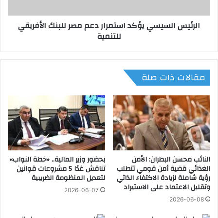
ح
ل
ث
س
الرئيس السيسي يؤكد استمرار دعم مصر للبنك الأفريقي
م
ي
للتنمية
ع
س
س
ي
ف
ي
ي
ؤ
مقالات ذات صلة
ر
ك
ة
د
ا
ا
ل
س
ا
ت
ت
م
ح
ر
ا
ا
د
النائب محسن البطران: الأمن
بحضور وزير المالية.. «خطة النواب»
ر
الغذائي قضية أمن قومي تتطلب
تناقش غدًا 5 مشروعات قوانين
ا
د
رؤية شاملة لزيادة الاكتفاء الذاتي
لتعديل المنظومة الضريبية
ل
ع
وتقليل الاعتماد على الاستيراد
أ
م
2026-06-07
و
م
2026-06-08
ر
ص