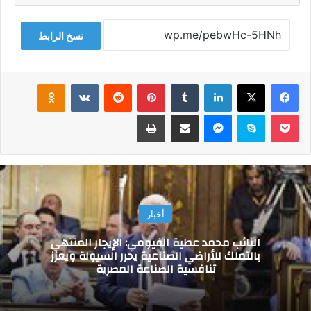
نسخ الرابط
فيسبوك
‫X
لينكدإن
‏Tumblr
بينتيريست
‏Reddit
‏VKontakte
Odnoklassniki
‫Pocket
سكايب
ماسنجر
مشاركة عبر البريد
طباعة
أخبار
النائب محمد عطية الفيومي: الإيجار المنتهي
بالتملك للأراضي الصناعية يحرر السيولة ويعزز
تنافسية الصناعة المصرية