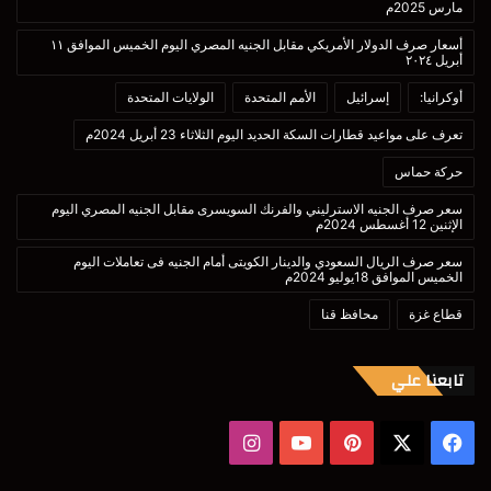
مارس 2025م
أسعار صرف الدولار الأمريكي مقابل الجنيه المصري اليوم الخميس الموافق ١١
أبريل ٢٠٢٤
أوكرانيا:
إسرائيل
الأمم المتحدة
الولايات المتحدة
تعرف على مواعيد قطارات السكة الحديد اليوم الثلاثاء 23 أبريل 2024م
حركة حماس
سعر صرف الجنيه الاسترليني والفرنك السويسرى مقابل الجنيه المصري اليوم
الإثنين 12 أغسطس 2024م
سعر صرف الريال السعودي والدينار الكويتى أمام الجنيه فى تعاملات اليوم
الخميس الموافق 18يوليو 2024م
قطاع غزة
محافظ قنا
تابعنا علي
‫X
فيسبوك
بينتيريست
‫YouTube
انستقرام