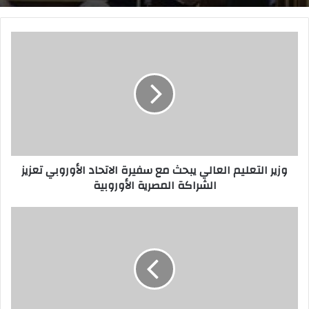
و
ز
ي
ر
ا
ل
ت
ع
ل
وزير التعليم العالي يبحث مع سفيرة الاتحاد الأوروبي تعزيز
ي
الشراكة المصرية الأوروبية
م
ا
ل
ا
ع
ل
ا
ر
ل
ئ
ي
ي
ي
س
ب
ا