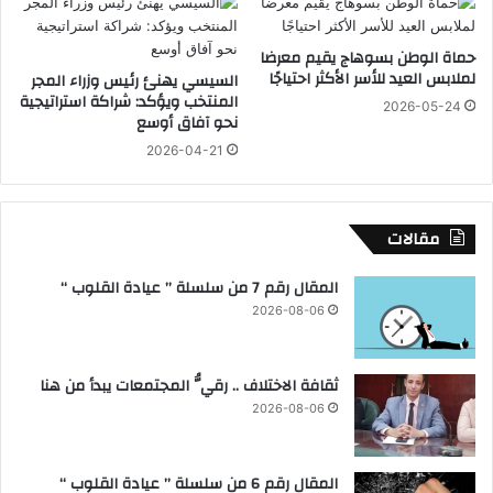
و
ر
ب
ل
ي
ل
حماة الوطن بسوهاج يقيم معرضا
ت
ب
لملابس العيد للأسر الأكثر احتياجًا
السيسي يهنئ رئيس وزراء المجر
ع
ن
المنتخب ويؤكد: شراكة استراتيجية
2026-05-24
ز
نحو آفاق أوسع
ك
ي
ا
2026-04-21
ز
ل
ا
أ
ل
ف
ش
مقالات
ر
ر
ي
ا
ق
المقال رقم 7 من سلسلة ” عيادة القلوب “
ك
ي
2026-08-06
ة
ل
ا
ل
ل
ت
ثقافة الاختلاف .. رقيُّ المجتمعات يبدأ من هنا
م
ن
2026-08-06
ص
م
ر
ي
ي
ة
المقال رقم 6 من سلسلة ” عيادة القلوب “
ة