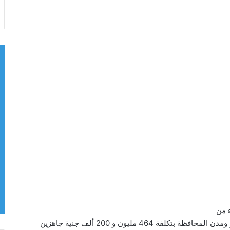
 من
تنفيذ 25 مشروع بقطاع الأبنية التعليمية بمختلف مراكز ومدن المحافظة بتكلفة 464 مليون و 200 ألف جنية جاهزين