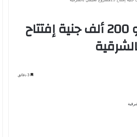
بتكلفة 464 مليون و 200 ألف جنية إفتتاح
3 دقائق
Odno