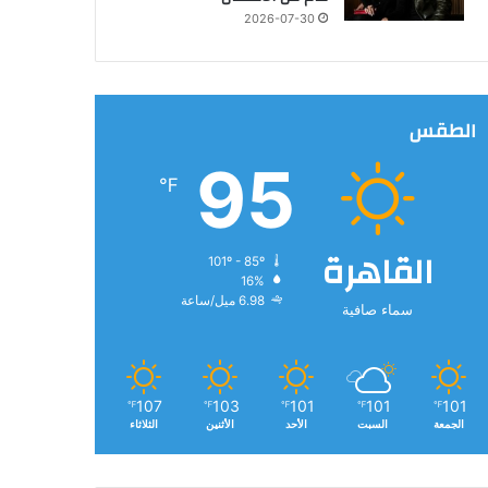
2026-07-30
الطقس
95
℉
القاهرة
101º - 85º
16%
6.98 ميل/ساعة
سماء صافية
107
103
101
101
101
℉
℉
℉
℉
℉
الجمعة
السبت
الأحد
الأثنين
الثلاثاء