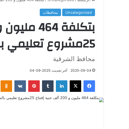
Uncategorized
محافظات
25مشروع تعليمي بالشرقية
محافظ الشرقية
2025-09-04
آخر تحديث: 2025-09-04
فيسبوك
‫X
لينكدإن
‏Tumblr
بينتيريست
‏VKontakte
klassniki