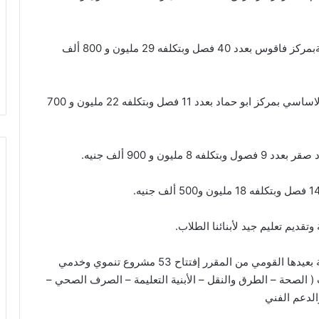
– أعمال إحلال كلي وصيانه لمدرسة الديدامون الإبتدائيةبمركز فاقوس بعدد 40 فصل وبتكلفه 29 مليون و 800 ألف
– إنشاء جديد لمدرسة عبد الرحمن عبد العزيز للتعليم الاساسي بمركز ابو حماد بعدد 11 فصل وبتكلفه 22 مليون و 700
ون و 900 ألف جنيه.
قديم تعليم جيد لأبنائنا الطلاب.
يذكر أنه خلال الشهر الجاري وضمن إحتفالات المحافظة بعيدها القومي من المقرر إفتتاح 53 مشروع تنموي وخدمي
( الصحة – الطرق والنقل – الأبنية التعليمة – الصرف الصحي –
والدعم الفني