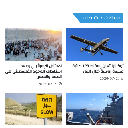
أ
و
ض
ا
مقالات ذات صلة
ح
ل
ي
ه
ة
ج
ع
ر
ل
ة
ى
ي
1
ل
3
ت
1
أوكرانيا تعلن إسقاط 123 طائرة
الاحتلال الإسرائيلي يصعد
ق
مسيرة روسية خلال الليل
استهداف الوجود الفلسطيني في
أ
ي
الضفة والقدس
ل
ب
2026-07-27
ف
م
2026-07-27
أ
ج
س
م
ر
و
ة
ع
ب
ة
ا
م
ل
ن