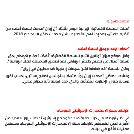
محمد حسونه
أعلنت السلطة القضائية الإيرانية اليوم الثلاثاء، أن إيران أعدمت تسعة أعضاء من
تنظيم داعش، بعد إدانتهم بالتخطيط لشن هجمات داخل البلاد عام 2018.
أحكام الإعدام بحق تسعة أعضاء
وقال موقع ميزان أونلاين التابع للسلطة القضائية: “نُفذت أحكام الإعدام بحق
تسعة أعضاء من تنظيم داعش الإرهابي بعد تصديق المحكمة العليا الإيرانية”.
وكان التسعة “قد خططوا لشن هجمات إرهابية ضد مدنيين في إيران”.
والشهر الماضي أعدمت إيران رجلًا متهمًا بالتجسس لصالح إسرائيل، بحسب تقرير
لوكالة ميزان الإخبارية القضائية، والذي حدد هويته بأنه بيدرام مدني.
الارتباط بجهاز الاستخبارات الإسرائيلي الموساد
في ظل تورطها في حرب خفية منذ عقود مع إسرائيل، أعدمت إيران العديد من
الأفراد الذين اتهمتهم بالارتباط بجهاز الاستخبارات الإسرائيلي الموساد وتسهيل
عمليات الأخير في البلاد.