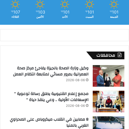
107
103
101
101
101
℉
℉
℉
℉
℉
الجمعة
السبت
الأحد
الأثنين
الثلاثاء
محافظات
وكيل وزارة الصحة بالجيزة يفاجئ مركز صحة
العمرانية بمرور مسائي لمتابعة انتظام العمل
2026-08-06
مجمع إعلام القليوبية يطلق رسالة توعوية ”
الإسعافات الأولية .. وعي ينقذ حياة “
2026-08-06
8 مصابين في انقلاب ميكروباص على الصحراوي
الغربي بالمنيا