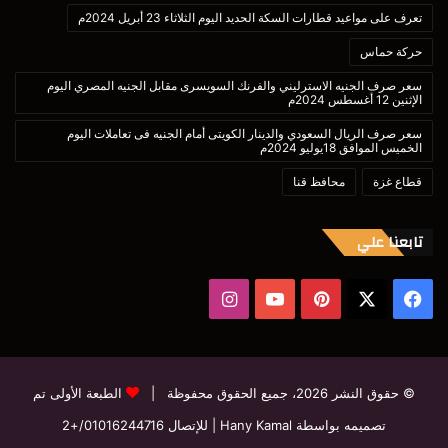
تعرف على مواعيد قطارات السكة الحديد اليوم الثلاثاء 23 أبريل 2024م
حركة حماس
سعر صرف الجنيه الاسترليني والفرنك السويسرى مقابل الجنيه المصري اليوم
الإثنين 12 أغسطس 2024م
سعر صرف الريال السعودي والدينار الكويتى أمام الجنيه فى تعاملات اليوم
الخميس الموافق 18يوليو 2024م
قطاع غزة
محافظ قنا
تابعنا علي
‫X
فيسبوك
بينتيريست
‫YouTube
انستقرام
© حقوق النشر 2026، جميع الحقوق محفوظة |
الطبعة الأولى تم
تصميمه بواسطة Hany Kamal
| للإتصال
01016244716/+2