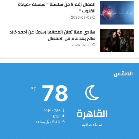
ل
المقال رقم 5 من سلسلة ” سلسلة «عيادة
ك
القلوب “
ة
2026-08-02
ا
ل
هنادي مهنا تعلن انفصالها رسميًا عن أحمد خالد
م
صالح بعد عام من الانفصال
ت
2026-07-30
ح
د
ة
الطقس
78
℉
القاهرة
101º - 78º
61%
5.46 ميل/ساعة
سماء صافية