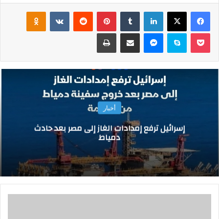
فيسبوك
‫X
لينكدإن
‏Tumblr
بينتيريست
‏Reddit
‏VKontakte
Odnoklassniki
‫Pocket
سكايب
ماسنجر
مشاركة عبر البريد
طباعة
أخبار
إسرائيل ترفع إمدادات الغاز إلى مصر بعد حادث
دمياط
م
ح