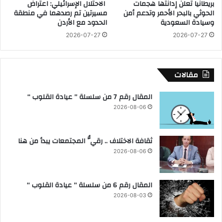
بريطانيا تعلن إدانتها هجمات
الاحتلال الإسرائيلي: اعتراض
ت
ا
الحوثي بالبحر الأحمر وتدعم أمن
مسيرتين تم رصدهما في منطقة
ع
ل
وسيادة السعودية
الحدود مع الأردن
ا
ط
2026-07-27
2026-07-27
و
ل
ن
ا
م
ب
ع
ف
مقالات
“
ي
م
ا
المقال رقم 7 من سلسلة ” عيادة القلوب “
ص
ل
2026-08-06
ر
ج
ا
ا
ل
م
ثقافة الاختلاف .. رقيُّ المجتمعات يبدأ من هنا
خ
ع
ي
ا
2026-08-06
ر
ت
ب
ا
المقال رقم 6 من سلسلة ” عيادة القلوب “
ل
2026-08-03
م
م