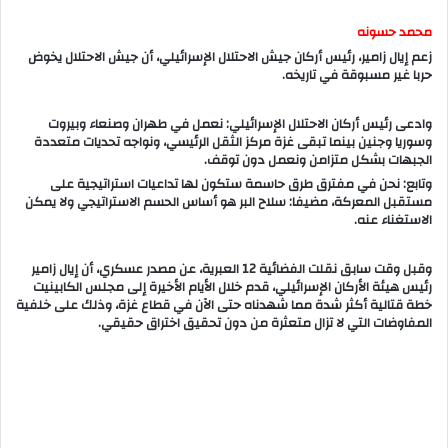
محمد حسونه
زعم إيال زامير، رئيس أركان جيش الاحتلال الإسرائيلي، أن جيش الاحتلال يخوض
حربا غير مسبوقة في تاريخه.
وادعى رئيس أركان الاحتلال الإسرائيلي: نعمل في طهران وصنعاء وبيروت
وسوريا وجنين بينما تبقى غزة مركز الثقل الرئيسي، ونواجه تحديات متعددة
الجبهات بشكل متزامن ونعمل دون توقف.
وتابع: نحن في مفترق طرق حاسمة ستكون لها تداعيات استراتيجية على
مستقبل المعركة، مضيفا: سلاح البر هو أساس الحسم الاستراتيجي ولا يمكن
الاستغناء عنه.
وقبل وقت سابق نقلت الفضائية 12 العبرية، عن مصدر عسكري، أن إيال زامير
رئيس هيئة الأركان الإسرائيلي، قدم خلال الأيام الأخيرة إلى مجلس الكابينيت
خطة قتالية أكثر شدة مما شهدناه حتى الآن في قطاع غزة، وذلك على خلفية
المفاوضات التي لا تزال متعثرة من دون تحقيق اختراق حقيقي.