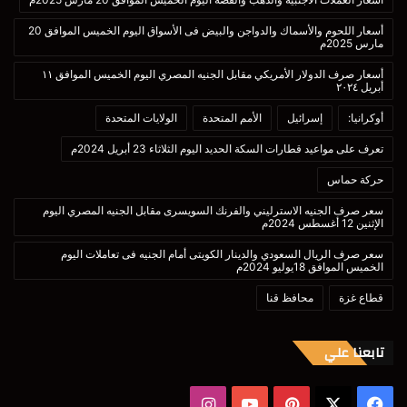
أسعار اللحوم والأسماك والدواجن والبيض فى الأسواق اليوم الخميس الموافق 20
مارس 2025م
أسعار صرف الدولار الأمريكي مقابل الجنيه المصري اليوم الخميس الموافق ١١
أبريل ٢٠٢٤
أوكرانيا:
إسرائيل
الأمم المتحدة
الولايات المتحدة
تعرف على مواعيد قطارات السكة الحديد اليوم الثلاثاء 23 أبريل 2024م
حركة حماس
سعر صرف الجنيه الاسترليني والفرنك السويسرى مقابل الجنيه المصري اليوم
الإثنين 12 أغسطس 2024م
سعر صرف الريال السعودي والدينار الكويتى أمام الجنيه فى تعاملات اليوم
الخميس الموافق 18يوليو 2024م
قطاع غزة
محافظ قنا
تابعنا علي
‫X
فيسبوك
بينتيريست
‫YouTube
انستقرام