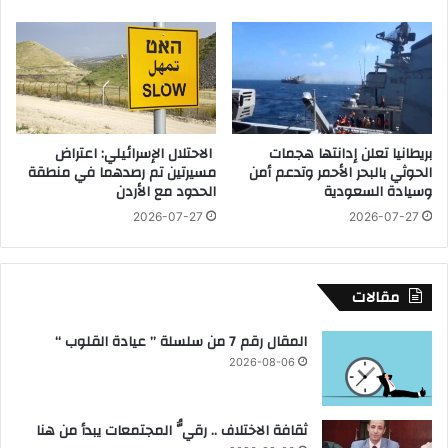
د
ي
ة
س
و
ت
ص
ل
ا
ـ
د
ف
م
ر
بريطانيا تعلن إدانتها هجمات
الاحتلال الإسرائيلي: اعتراض
ة
ض
الحوثي بالبحر الأحمر وتدعم أمن
مسيرتين تم رصدهما في منطقة
ف
س
وسيادة السعودية
الحدود مع الأردن
ي
ي
2026-07-27
2026-07-27
غ
ا
ز
د
ة
ة
ا
مقالات
ل
إ
المقال رقم 7 من سلسلة ” عيادة القلوب “
ح
2026-08-06
ت
ل
ا
ثقافة الاختلاف .. رقيُّ المجتمعات يبدأ من هنا
ل