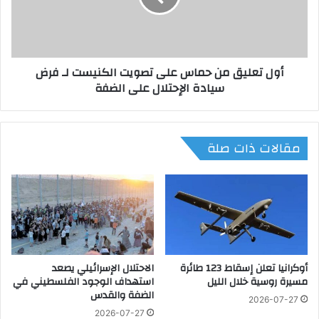
م
ل
ة
ي
ا
ق
ل
م
أول تعليق من حماس على تصويت الكنيست لـ فرض
ج
ن
سيادة الإحتلال على الضفة
و
ح
ع
م
ب
ا
ل
س
مقالات ذات صلة
غ
ع
ت
ل
م
ى
س
ت
ت
ص
و
و
ي
ي
ا
ت
ت
أوكرانيا تعلن إسقاط 123 طائرة
الاحتلال الإسرائيلي يصعد
ا
مسيرة روسية خلال الليل
استهداف الوجود الفلسطيني في
ج
ل
الضفة والقدس
د
ك
2026-07-27
ي
ن
2026-07-27