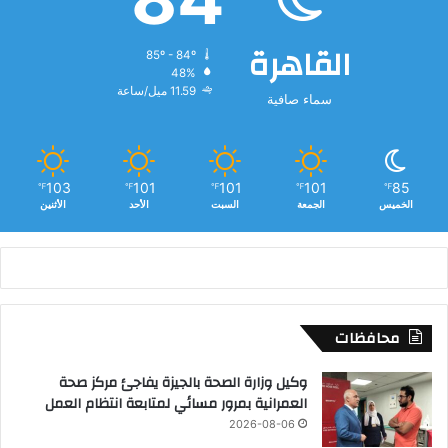
القاهرة
85º - 84º
48%
11.59 ميل/ساعة
سماء صافية
103
101
101
101
85
℉
℉
℉
℉
℉
الخميس
الجمعة
السبت
الأحد
الأثنين
محافظات
وكيل وزارة الصحة بالجيزة يفاجئ مركز صحة
العمرانية بمرور مسائي لمتابعة انتظام العمل
2026-08-06