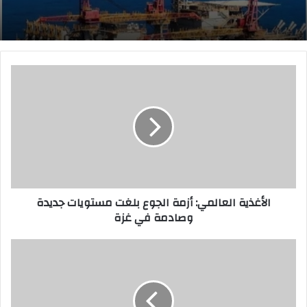
ا
ل
أ
غ
ذ
ي
ة
ا
ل
الأغذية العالمي: أزمة الجوع بلغت مستويات جديدة
ع
وصادمة في غزة
ا
ل
م
أ
ي
و
:
ل
أ
ت
ز
ع