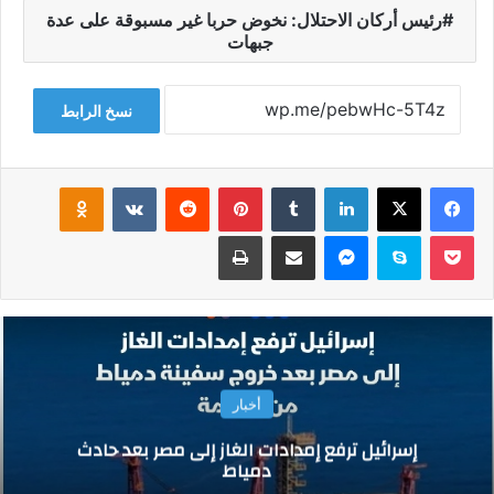
رئيس أركان الاحتلال: نخوض حربا غير مسبوقة على عدة
جبهات
نسخ الرابط
فيسبوك
‫X
لينكدإن
‏Tumblr
بينتيريست
‏Reddit
‏VKontakte
Odnoklassniki
‫Pocket
سكايب
ماسنجر
مشاركة عبر البريد
طباعة
أخبار
إسرائيل ترفع إمدادات الغاز إلى مصر بعد حادث
دمياط