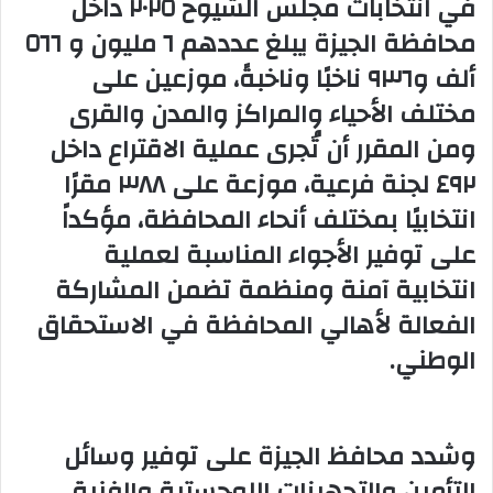
في انتخابات مجلس الشيوخ ٢٠٢٥ داخل
محافظة الجيزة يبلغ عددهم ٦ مليون و ٥٦٦
ألف و٩٣٦ ناخبًا وناخبةً، موزعين على
مختلف الأحياء والمراكز والمدن والقرى
ومن المقرر أن تُجرى عملية الاقتراع داخل
٤٩٢ لجنة فرعية، موزعة على ٣٨٨ مقرًا
انتخابيًا بمختلف أنحاء المحافظة، مؤكداً
على توفير الأجواء المناسبة لعملية
انتخابية آمنة ومنظمة تضمن المشاركة
الفعالة لأهالي المحافظة في الاستحقاق
الوطني.
وشدد محافظ الجيزة على توفير وسائل
التأمين والتجهيزات اللوجستية والفنية