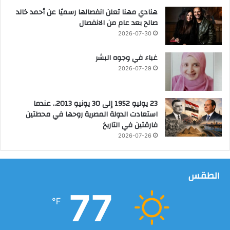
يً
ا
هنادي مهنا تعلن انفصالها رسميًا عن أحمد خالد
ا
ل
صالح بعد عام من الانفصال
أ
2026-07-30
م
ن
غباء في وجوه البشر
ا
2026-07-29
ل
غ
ذ
23 يوليو 1952 إلى 30 يونيو 2013.. عندما
ا
استعادت الدولة المصرية روحها في محطتين
ئ
فارقتين في التاريخ
ي
2026-07-26
ب
م
ص
ا
الطقس
ي
77
د
℉
م
ص
ر