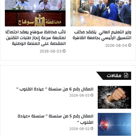
ت
د
ا
ع
ل
م
ش
ا
ي
ل
وزير التعليم العالي يتفقد مكتب
نائب محافظ سوهاج يعقد اجتماعًا
و
م
التنسيق الرئيسي بجامعة القاهرة
لمتابعة سرعة إنجاز طلبات التقنين
خ
خ
المقدمة على المنصة الوطنية
ب
2026-08-04
ز
2026-08-03
ـ
و
3
ن
8
ا
8
ل
مقالات
م
س
ق
م
المقال رقم 6 من سلسلة ” عيادة القلوب “
رً
ك
2026-08-03
ا
ي
ا
و
ن
ت
المقال رقم 5 من سلسلة ” سلسلة «عيادة
ت
أ
القلوب “
خ
م
ا
ي
2026-08-02
ب
ن