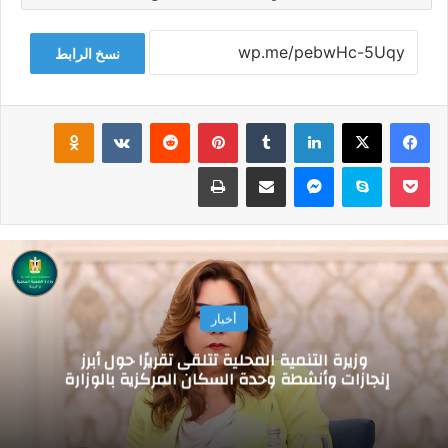
نسخ الرابط
فيسبوك
‫X
لينكدإن
‏Tumblr
بينتيريست
‏Reddit
‏VKontakte
Odnoklassniki
‫Pocket
سكايب
ماسنجر
مشاركة عبر البريد
طباعة
أخبار
وزيرة التنمية المحلية تتلقى تقريرًا حول أبرز
إنجازات وأنشطة وحدة السكان المركزية بالوزارة