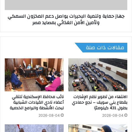
6
ي
.
ة
جهاز حماية وتنمية البحيرات يواصل دعم المخزون السمكي
5
و
وتأمين الأمن الغذائي بمصايد مصر
م
ت
ل
ن
ي
م
و
ي
مقالات ذات صلة
ن
ة
ن
ا
ا
ل
خ
ب
ب
ح
ف
ي
ي
ر
ا
ا
ن
الانتهاء من تطوير نظم الإشارات
نائب محافظ الإسكندرية تلتقي
ت
بقطاع بني سويف – نجع حمادي
أعضاء نادي القيادات الشبابية
ت
ي
بطول 431 كيلومترًا
لبحث الأنشطة والبرامج الخدمية
خ
و
ا
ا
2026-08-04
2026-08-04
ب
ص
ا
ل