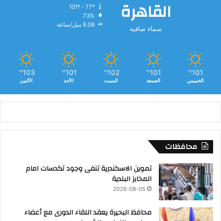
القاهرة
101º - 77º
73%
6.06 ميل/ساعة
سماء صافية
103
101
102
101
101
℉
℉
℉
℉
℉
الخميس
الجمعة
السبت
الأحد
الأثنين
محافظات
تموين الاسكندرية تنفى وجود تكدسات امام
المخابز البلدية
2026-08-05
محافظ البحيرة يعقد اللقاء الدورى مع أعضاء