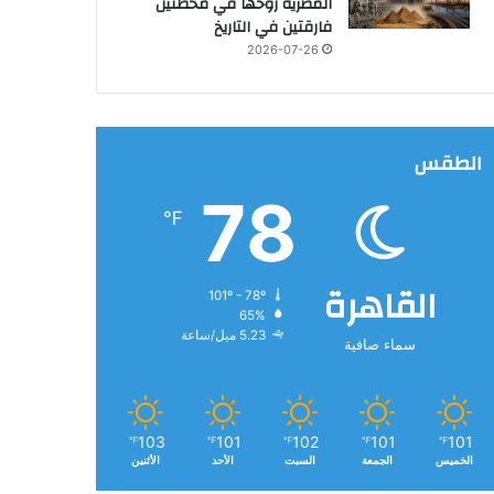
المصرية روحها في محطتين
فارقتين في التاريخ
2026-07-26
الطقس
78
℉
القاهرة
101º - 78º
65%
5.23 ميل/ساعة
سماء صافية
103
101
102
101
101
℉
℉
℉
℉
℉
الخميس
الجمعة
السبت
الأحد
الأثنين