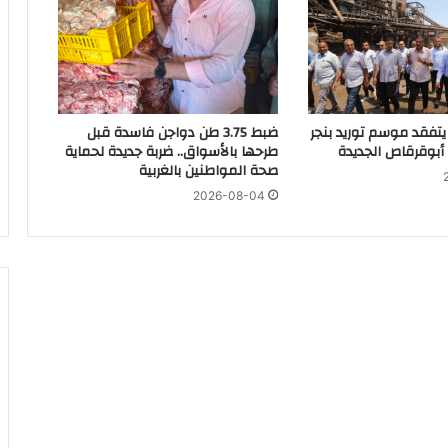
ل
مخالفين والهاربين وتعزيز الانضباط بالشوارع
ل
أ
ن
ب
ا
يتفقد موسم توريد بنجر
ضبط 3.75 طن دواجن فاسدة قبل
فى مخالفات البناء ويدعو المواطنين للتقنين
إ
أبوقرقاص الجديدة
طرحها بالأسواق.. ضربة جديدة لحماية
ي
صحة المواطنين بالغربية
ل
2026-08-04
ا
ر
ي
الفيوم تُحكم إجراءات طرح مشروعات الخطة الاستثمارية.. توجيهات لتوحيد آليات التعاقد وتسريع التنفيذ
و
ن
ل
ك
ن
لقمامة غرب الأقصر
ي
س
ة
ا