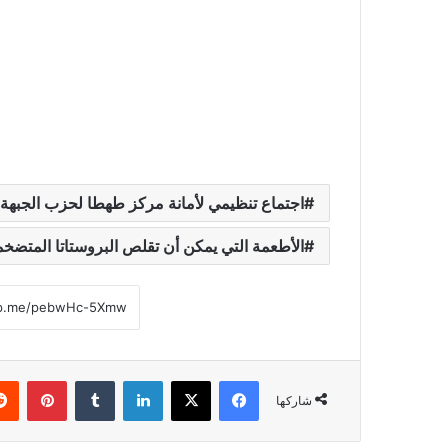
اجتماع تنظيمي لأمانة مركز طهطا لحزب الجبهة 
الأطعمة التي يمكن أن تقلص البروستاتا المتضخ
فيسبوك
‫X
لينكدإن
‏Tumblr
بينتيريست
شاركها