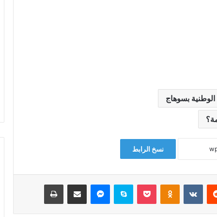
الوطنية بسوهاج
مة؟
نسخ الرابط
‏Reddit
‏VKontakte
Odnoklassniki
‫Pocket
سكايب
ماسنجر
مشاركة عبر البريد
طباعة