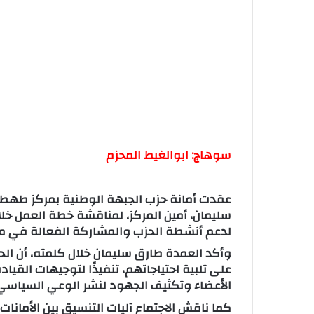
سوهاج: ابوالغيط المحزم
عقدت أمانة حزب الجبهة الوطنية بمركز طهطا ب
سليمان، أمين المركز، لمناقشة خطة العمل خلا
لدعم أنشطة الحزب والمشاركة الفعالة في مخ
وأكد العمدة طارق سليمان خلال كلمته، أن الح
على تلبية احتياجاتهم، تنفيذًا لتوجيهات القيا
الأعضاء وتكثيف الجهود لنشر الوعي السياسي
كما ناقش الاجتماع آليات التنسيق بين الأمان