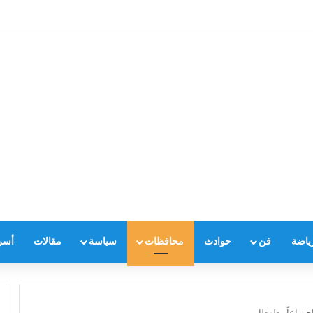
ياضة
فن
حوادث
محافظات
سياسة
مقالات
أسر
جتماعاً بطهطا