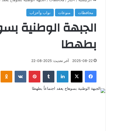
محافظات
منوعات
نواب وأحزاب
الجبهة الوطنية بسوه
بطهطا
2025-08-22
آخر تحديث: 2025-08-22
فيسبوك
‫X
لينكدإن
‏Tumblr
بينتيريست
‏VKontakte
klassniki