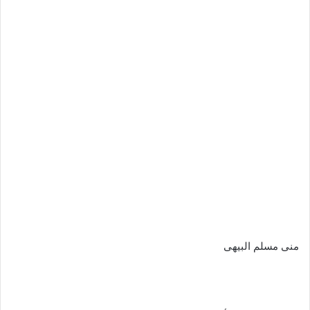
منى مسلم البيهى