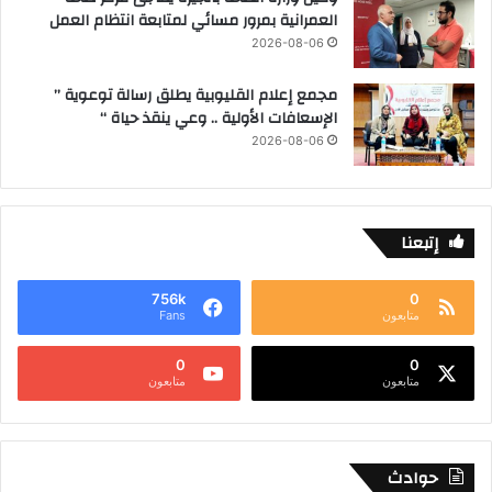
العمرانية بمرور مسائي لمتابعة انتظام العمل
2026-08-06
مجمع إعلام القليوبية يطلق رسالة توعوية ”
الإسعافات الأولية .. وعي ينقذ حياة “
2026-08-06
إتبعنا
756k
0
متابعون
Fans
0
0
متابعون
متابعون
حوادث