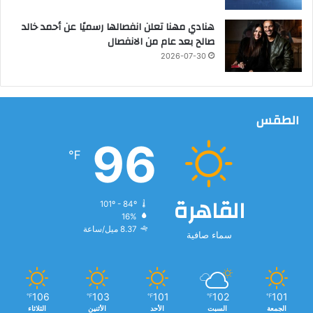
ع
هنادي مهنا تعلن انفصالها رسميًا عن أحمد خالد
ي
صالح بعد عام من الانفصال
و
2026-07-30
م
ن
ا
ر
الطقس
ة
ل
96
ل
℉
ث
ق
ا
القاهرة
ف
101º - 84º
16%
ة
8.37 ميل/ساعة
ا
سماء صافية
ل
ع
ر
ب
106
103
101
102
101
℉
℉
℉
℉
℉
ي
الجمعة
السبت
الأحد
الأثنين
الثلاثاء