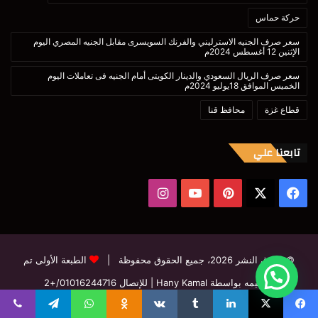
حركة حماس
سعر صرف الجنيه الاسترليني والفرنك السويسرى مقابل الجنيه المصري اليوم
الإثنين 12 أغسطس 2024م
سعر صرف الريال السعودي والدينار الكويتى أمام الجنيه فى تعاملات اليوم
الخميس الموافق 18يوليو 2024م
قطاع غزة
محافظ قنا
تابعنا علي
‫X
فيسبوك
بينتيريست
‫YouTube
انستقرام
© حقوق النشر 2026، جميع الحقوق محفوظة |
الطبعة الأولى تم
تصميمه بواسطة Hany Kamal
| للإتصال
01016244716/+2
فيسبوك
‫X
بينتيريست
‫YouTube
انستقرام