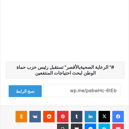
" الرعاية الصحيةبالأقصر" تستقبل رئيس حزب حماة
الوطن لبحث احتياجات المنتفعين
نسخ الرابط
فيسبوك
‫X
لينكدإن
‏Tumblr
بينتيريست
‏Reddit
‏VKontakte
Odnoklassniki
‫Pocket
سكايب
ماسنجر
مشاركة عبر البريد
طباعة