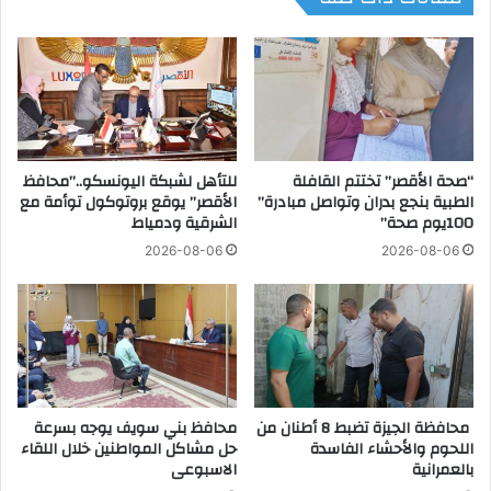
ع
ي
ب
ا
د
ل
ا
ع
ل
ن
ر
ص
ح
ر
م
“صحة الأقصر” تختتم القافلة
للتأهل لشبكة اليونسكو..”محافظ
ف
الطبية بنجع بدران وتواصل مبادرة”
الأقصر” يوقع بروتوكول توأمة مع
ن
ي
100يوم صحة”
الشرقية ودمياط
ب
ك
س
ت
2026-08-06
2026-08-06
ي
ا
و
ئ
ن
ب
ي
ا
:
ل
ا
ق
ل
س
محافظة الجيزة تضبط 8 أطنان من
محافظ بني سويف يوجه بسرعة
إ
ا
اللحوم والأحشاء الفاسدة
حل مشاكل المواطنين خلال اللقاء
ذ
م
بالعمرانية
الاسبوعى
ا
ب