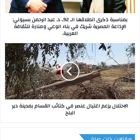
ذ
ك
بمناسبة ذكرى انطلاقها الـ 92.. د. عبد الرحمن بسيوني:
ر
الإذاعة المصرية شريك في بناء الوعي ومنارة للثقافة
ى
العربية.
ا
ن
ط
ا
ل
ل
ا
ا
ق
ح
ه
ت
ا
ل
ا
ا
ل
ل
ـ
ي
الاحتلال يزعم اغتيال عنصر في كتائب القسام بمدينة دير
9
ز
البلح
2
ع
.
م
.
ا
د
غ
مقالات ذات صلة
.
ت