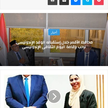
أخبار
محافظ الأقصر خلال إستقباله الوفد الإندونيسى:
نرحب بإقامة اليوم الثقافى الإندونيسى
ب
م
ن
ا
س
ب
ة