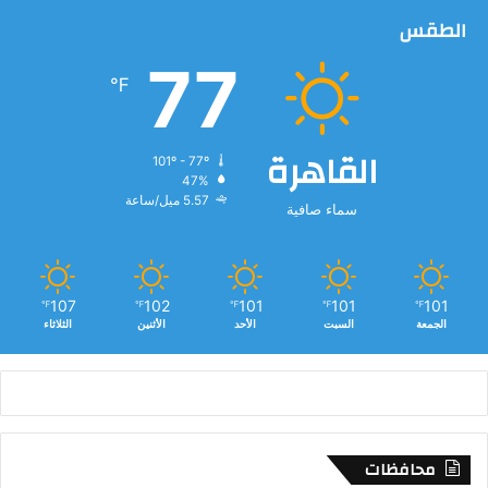
الطقس
77
℉
القاهرة
101º - 77º
47%
5.57 ميل/ساعة
سماء صافية
107
102
101
101
101
℉
℉
℉
℉
℉
الجمعة
السبت
الأحد
الأثنين
الثلاثاء
محافظات