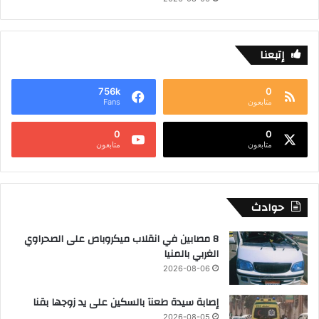
إتبعنا
756k
0
متابعون
Fans
0
0
متابعون
متابعون
حوادث
8 مصابين في انقلاب ميكروباص على الصحراوي
الغربي بالمنيا
2026-08-06
إصابة سيدة طعنآ بالسكين على يد زوجها بقنا
2026-08-05