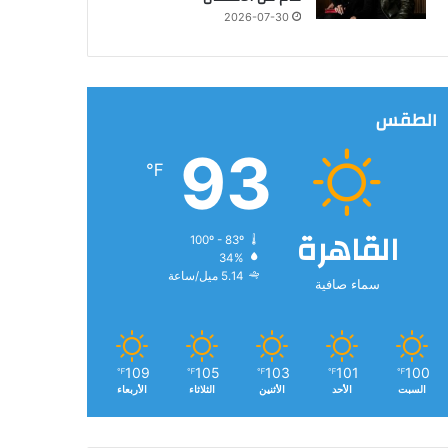
2026-07-30
الطقس
93
℉
القاهرة
100º - 83º
34%
5.14 ميل/ساعة
سماء صافية
109
105
103
101
100
℉
℉
℉
℉
℉
السبت
الأحد
الأثنين
الثلاثاء
الأربعاء