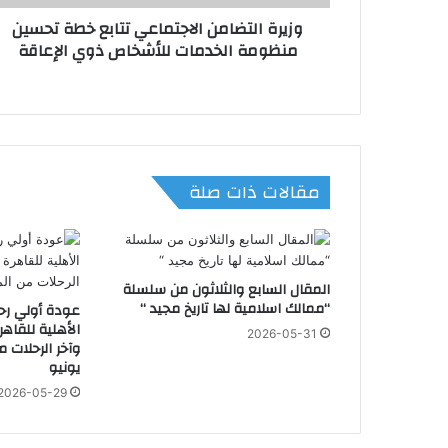
ض
وزيرة التضامن الاجتماعي تتابع خطة تحسين
ا
2026-07-30
منظومة الخدمات للأشخاص ذوي الإعاقة
م
المقال رقم 3 من سلسلة ” عيادة القلوب “
ن
ا
ل
ا
2026-07-28
ج
رئيس جامعة الأزهر: العلم لا يعرف الشيب ول
ت
مقالات ذات صلة
م
ا
ع
2026-07-28
ي
د. هاني عودة: الإمام الطيب أحيا الأروقة الأز
ت
المقال السابع والثلاثون من سلسلة
ت
“ممالك اسلامية لها تاريخ مجيد “
عودة أولي رح
ا
2026-05-31
ب
2026-07-26
ع
يونيو
خ
2026-05-29
ط
ة
ت