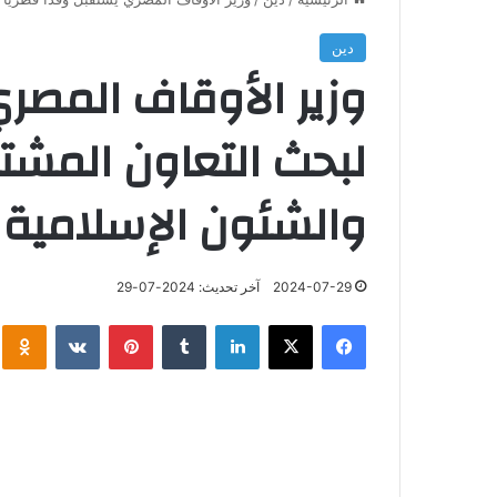
دين
وزير الأوقاف المصري
لبحث التعاون المشت
والشئون الإسلامية
2024-07-29
آخر تحديث: 2024-07-29
فيسبوك
‫X
لينكدإن
‏Tumblr
بينتيريست
‏VKontakte
klassniki