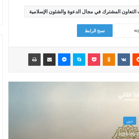
ث التعاون المشترك في مجال الدعوة والشئون الإسلامية
نسخ الرابط
‏Reddit
‏VKontakte
Odnoklassniki
‫Pocket
سكايب
ماسنجر
مشاركة عبر البريد
طباعة
رأ التالي
دين
2026-08-0