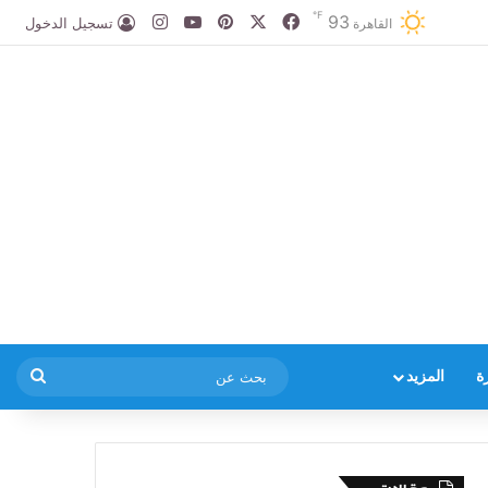
℉
93
‫X
فيسبوك
بينتيريست
‫YouTube
انستقرام
تسجيل الدخول
القاهرة
بحث
ة
المزيد
عن