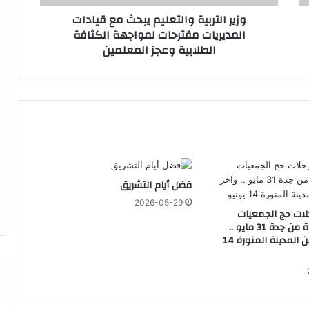
ب
وزير التربية والتعليم يبحث مع قيادات
ي
المديريات مقترحات لمواجهة الكثافة
ة
الطلابية وعجز المعلمين
و
ا
ل
ت
ع
ا يضعف بكبر السن بل ينمو بقوة الهمة والعزيمة
ل
ي
م
ي
ب
فضل أيام التشريق
هرية محليا وعالميا لحاجة الناس إلى التعليم الأزهري
ح
2026-05-29
ث
لات حج الجمعيات
م
الأهلية للقاهرة من جدة 31 مايو ..
ع
وآخر الرحلات من المدينة المنورة 14
ق
الشيخ أيمن عبد الغني: الأزهر يؤمن أن العدالة في الامتحانات واجب شرعي وأمانة أخلاقية ومسؤولية وطنية
ي
ا
د
ا