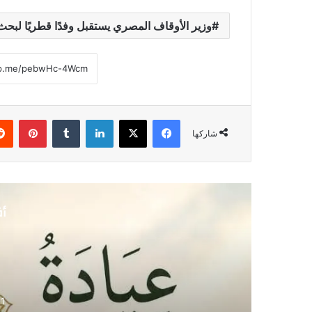
وزير الأوقاف المصري يستقبل وفدًا قطريًا لبح
فيسبوك
‫X
لينكدإن
‏Tumblr
بينتيريست
شاركها
أق
1