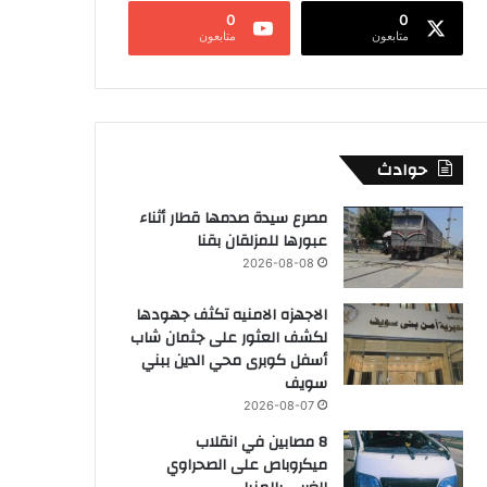
0
0
متابعون
متابعون
حوادث
مصرع سيدة صدمها قطار أثناء
عبورها للمزلقان بقنا
2026-08-08
الاجهزه الامنيه تكثف جهودها
لكشف العثور على جثمان شاب
أسفل كوبرى محي الدين ببني
سويف
2026-08-07
8 مصابين في انقلاب
ميكروباص على الصحراوي