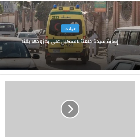
حوادث
إصابة سيدة طعنآ بالسكين على يد زوجها بقنا
ر
ئ
ي
س
ا
ل
و
ز
ر