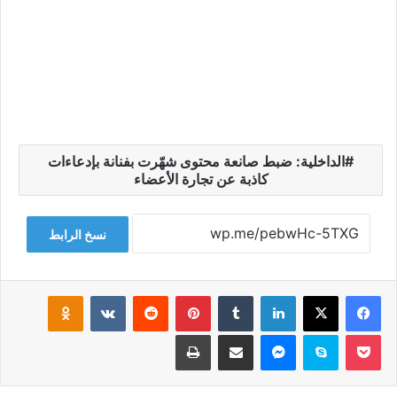
الداخلية: ضبط صانعة محتوى شهّرت بفنانة بإدعاءات
كاذبة عن تجارة الأعضاء
نسخ الرابط
فيسبوك
‫X
لينكدإن
‏Tumblr
بينتيريست
‏Reddit
‏VKontakte
Odnoklassniki
‫Pocket
سكايب
ماسنجر
مشاركة عبر البريد
طباعة