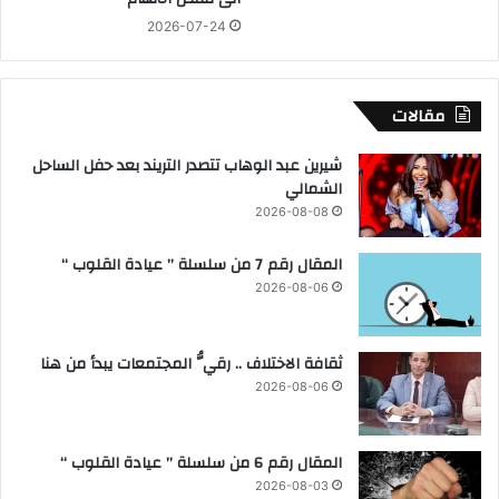
م
ظ
2026-07-24
ب
ب
ر
ي
ا
ل
مقالات
ل
ت
م
ع
ق
شيرين عبد الوهاب تتصدر التريند بعد حفل الساحل
ز
ب
الشمالي
ي
ل
ز
2026-08-08
ا
ل
المقال رقم 7 من سلسلة ” عيادة القلوب “
ت
2026-08-06
ع
ا
و
ثقافة الاختلاف .. رقيُّ المجتمعات يبدأ من هنا
ن
2026-08-06
ا
ل
إ
المقال رقم 6 من سلسلة ” عيادة القلوب “
ق
2026-08-03
ل