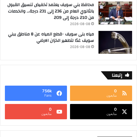
محافظ بني سويف يعتمد تخفيض تنسيق القبول
بالثانوي العام من 236 إلى 231 درجة،.. والخدمات
من 210 درجة إلى 209
2026-08-08
مياه بنى سويف ٠٠قطع المياه عن 8 مناطق ببني
سويف غدًا لتطهير الخزان الارضي
2026-08-08
إتبعنا
756k
0
متابعون
Fans
0
0
متابعون
متابعون