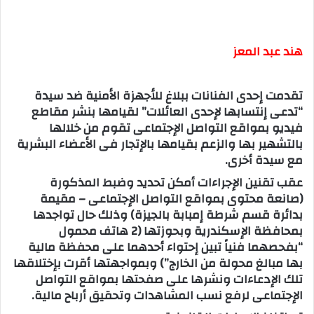
هند عبد المعز
تقدمت إحدى الفنانات ببلاغ للأجهزة الأمنية ضد سيدة
“تدعى إنتسابها لإحدى العائلات” لقيامها بنشر مقاطع
فيديو بمواقع التواصل الإجتماعى تقوم من خلالها
بالتشهير بها والزعم بقيامها بالإتجار فى الأعضاء البشرية
مع سيدة أخرى.
عقب تقنين الإجراءات أمكن تحديد وضبط المذكورة
(صانعة محتوى بمواقع التواصل الإجتماعى – مقيمة
بدائرة قسم شرطة إمبابة بالجيزة) وذلك حال تواجدها
بمحافظة الإسكندرية وبحوزتها (2 هاتف محمول
“بفحصهما فنياً تبين إحتواء أحدهما على محفظة مالية
بها مبالغ محولة من الخارج”) وبمواجهتها أقرت بإختلاقها
تلك الإدعاءات ونشرها على صفحتها بمواقع التواصل
الإجتماعى لرفع نسب المشاهدات وتحقيق أرباح مالية.