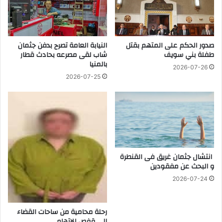
ب
ك
ر
ة
ي
ا
ط
س
ا
صدور الحكم على المتهم بقتل
النيابة العامة تصرح بدفن جثمان
ت
طفلة بني سويف
شاب لقى مصرعه بحادث قطار
ن
ر
بالمنيا
ي
ا
2026-07-26
ا
ت
2026-07-25
ب
ي
د
ج
و
ي
ل
ة
ة
م
ف
ع
ل
م
انتشال جثمان غريق فى القنطرة
س
و
و البحث عن مفقودين
ط
ا
ي
2026-07-24
ن
ن
ئ
س
أ
ب
رحلة محامية من ساحات القضاء
ب
الى قفص الاتهام
ت
و