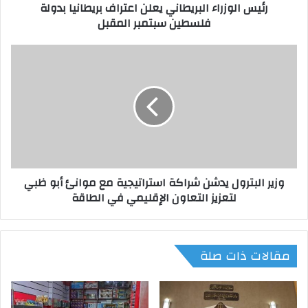
رئيس الوزراء البريطاني يعلن اعتراف بريطانيا بدولة
ا
فلسطين سبتمبر المقبل
ء
ا
ل
و
ب
ز
ر
ي
ي
ر
ط
ا
ا
ل
ن
ب
ي
ت
ي
ر
وزير البترول يدشن شراكة استراتيجية مع موانئ أبو ظبي
ع
و
لتعزيز التعاون الإقليمي في الطاقة
ل
ل
ن
ي
ا
د
ع
ش
مقالات ذات صلة
ت
ن
ر
ش
ا
ر
ف
ا