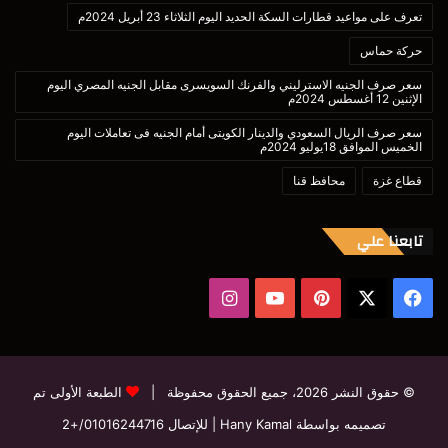
تعرف على مواعيد قطارات السكة الحديد اليوم الثلاثاء 23 أبريل 2024م
حركة حماس
سعر صرف الجنيه الاسترليني والفرنك السويسرى مقابل الجنيه المصري اليوم
الإثنين 12 أغسطس 2024م
سعر صرف الريال السعودي والدينار الكويتى أمام الجنيه فى تعاملات اليوم
الخميس الموافق 18يوليو 2024م
قطاع غزة
محافظ قنا
تابعنا علي
‫X
فيسبوك
بينتيريست
‫YouTube
انستقرام
© حقوق النشر 2026، جميع الحقوق محفوظة |
الطبعة الأولى تم
تصميمه بواسطة Hany Kamal
| للإتصال
01016244716/+2