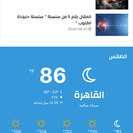
ي
م
المقال رقم 5 من سلسلة ” سلسلة «عيادة
ي
القلوب “
ف
ي
2026-08-02
ا
ل
ط
ا
الطقس
ق
86
ة
℉
القاهرة
86º - 83º
51%
14.56 ميل/ساعة
سماء صافية
108
104
102
100
85
℉
℉
℉
℉
℉