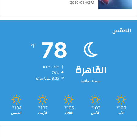
2026-08-02
الطقس
78
℉
القاهرة
100º - 78º
78%
9.35 ميل/ساعة
سماء صافية
104
107
105
102
100
℉
℉
℉
℉
℉
الأحد
الأثنين
الثلاثاء
الأربعاء
الخميس