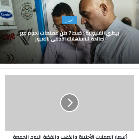
أخبار
بيطري القليوبية : ضبط 7 طن مصنعات لحوم غير
صالحة للاستهلاك الآدمى بالعبور
أ
س
ع
ا
ر
ا
ل
ع
م
أسعار العملات الأجنبية والذهب والفضة اليوم الجمعة
ل