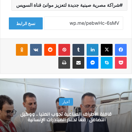
شراكة مصرية صينية جديدة لتعزيز موانئ قناة السويس
نسخ الرابط
فيسبوك
‫X
لينكدإن
‏Tumblr
بينتيريست
‏Reddit
‏VKontakte
Odnoklassniki
‫Pocket
سكايب
ماسنجر
مشاركة عبر البريد
طباعة
أخبار
قافلة الأطراف الصناعية تجوب المنيا .. ووكيل
التضامن : معاً لدعم المبادرات الإنسانية