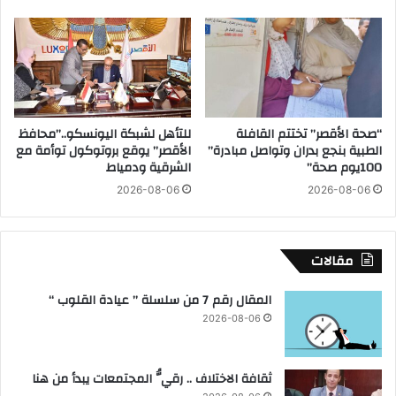
د
ى
م
ب
ح
ت
ا
ج
ل
ه
ا
ي
ل
ز
“صحة الأقصر” تختتم القافلة
للتأهل لشبكة اليونسكو..”محافظ
ع
٥
الطبية بنجع بدران وتواصل مبادرة”
الأقصر” يوقع بروتوكول توأمة مع
ص
آ
100يوم صحة”
الشرقية ودمياط
ا
ل
2026-08-06
2026-08-06
ئ
ا
ر
ف
م
س
مقالات
ج
د
المقال رقم 7 من سلسلة ” عيادة القلوب “
اً
2026-08-06
و
٨
٣
ثقافة الاختلاف .. رقيُّ المجتمعات يبدأ من هنا
٣