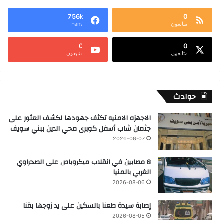
756k
0
متابعون
Fans
0
0
متابعون
متابعون
حوادث
الاجهزه الامنيه تكثف جهودها لكشف العثور على
جثمان شاب أسفل كوبرى محي الدين ببني سويف
2026-08-07
8 مصابين في انقلاب ميكروباص على الصحراوي
الغربي بالمنيا
2026-08-06
إصابة سيدة طعنآ بالسكين على يد زوجها بقنا
2026-08-05