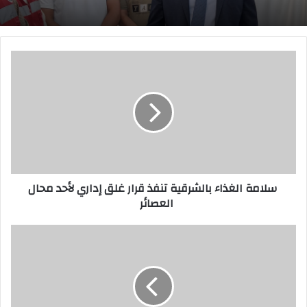
س
ل
ا
م
ة
ا
ل
غ
سلامة الغذاء بالشرقية تنفذ قرار غلق إداري لأحد محال
ذ
العصائر
ا
ء
ب
ا
ا
و
ل
ق
ش
ا
ر
ف
ق
ا