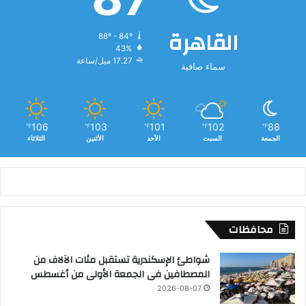
القاهرة
88º - 84º
43%
17.27 ميل/ساعة
سماء صافية
106
103
101
102
88
℉
℉
℉
℉
℉
الجمعة
السبت
الأحد
الأثنين
الثلاثاء
محافظات
شواطئ الإسكندرية تستقبل مئات الآلاف من
المصطافين فى الجمعة الأولى من أغسطس
2026-08-07