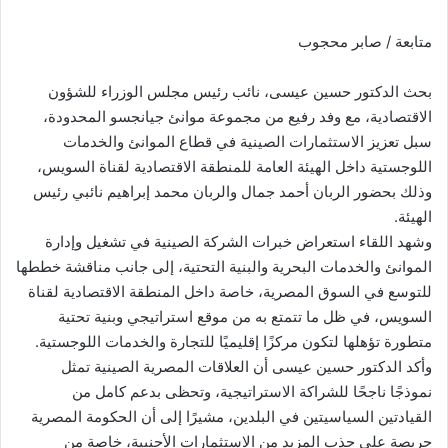
متابعة / صابر محجوب
بحث الدكتور حسين عيسى، نائب رئيس مجلس الوزراء للشؤون
الاقتصادية، مع وفد رفيع من مجموعة موانئ جيانجسو المحدودة،
سبل تعزيز الاستثمارات الصينية في قطاع الموانئ والخدمات
اللوجستية داخل الهيئة العامة للمنطقة الاقتصادية لقناة السويس،
وذلك بحضور الربان أحمد جمال والربان محمد إبراهيم نائبي رئيس
الهيئة.
وشهد اللقاء استعراض خبرات الشركة الصينية في تشغيل وإدارة
الموانئ والخدمات البحرية والبنية التحتية، إلى جانب مناقشة خططها
للتوسع في السوق المصرية، خاصة داخل المنطقة الاقتصادية لقناة
السويس، في ظل ما تتمتع به من موقع استراتيجي وبنية تحتية
متطورة تؤهلها لتكون مركزًا إقليميًا للتجارة والخدمات اللوجستية.
وأكد الدكتور حسين عيسى أن العلاقات المصرية الصينية تمثل
نموذجًا ناجحًا للشراكة الاستراتيجية، وتحظى بدعم كامل من
القيادتين السياسيتين في البلدين، مشيرًا إلى أن الحكومة المصرية
حريصة على جذب المزيد من الاستثمارات الأجنبية، خاصة من