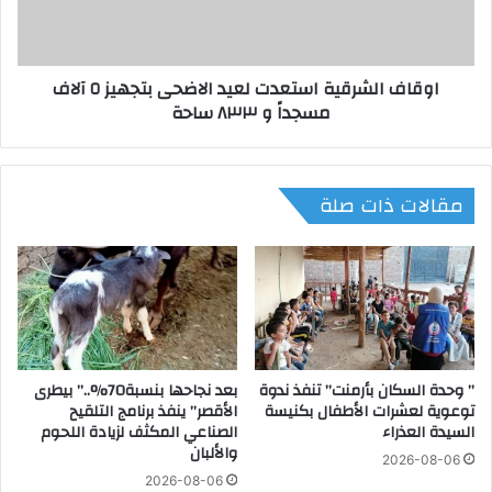
ي
ل
ة
ش
ت
ر
اوقاف الشرقية استعدت لعيد الاضحى بتجهيز ٥ آلاف
ن
ق
مسجداً و ٨٣٣ ساحة
ف
ي
ذ
ة
ق
ا
ر
س
مقالات ذات صلة
ا
ت
ر
ع
غ
د
ل
ت
ق
ل
إ
ع
د
ي
ا
د
ر
” وحدة السكان بأرمنت” تنفذ ندوة
بعد نجاحها بنسبة70%..” بيطرى
ا
توعوية لعشرات الأطفال بكنيسة
الأقصر” ينفذ برنامج التلقيح
ي
ل
السيدة العذراء
الصناعي المكثف لزيادة اللحوم
ل
ا
والألبان
أ
ض
2026-08-06
ح
ح
2026-08-06