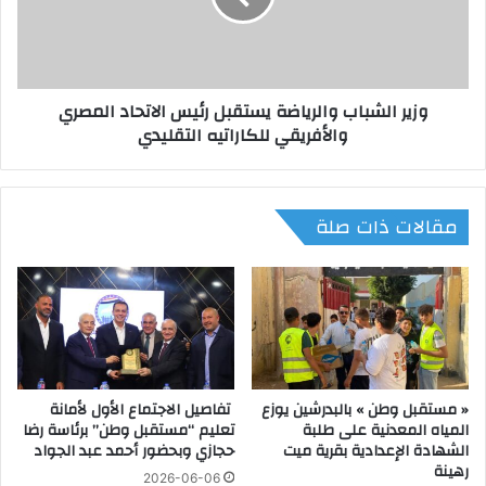
ء
ل
ع
ش
ب
ب
د
ا
وزير الشباب والرياضة يستقبل رئيس الاتحاد المصري
ا
ب
والأفريقي للكاراتيه التقليدي
ل
و
ج
ا
ا
ل
ب
ر
مقالات ذات صلة
ر
ي
ق
ا
ا
ض
ئ
ة
د
ي
ك
س
ت
ت
ي
ق
« مستقبل وطن » بالبدرشين يوزع
تفاصيل الاجتماع الأول لأمانة
ب
ب
المياه المعدنية على طلبة
تعليم “مستقبل وطن” برئاسة رضا
ة
ل
الشهادة الإعدادية بقرية ميت
حجازي وبحضور أحمد عبد الجواد
أ
ر
رهينة
ك
ئ
2026-06-06