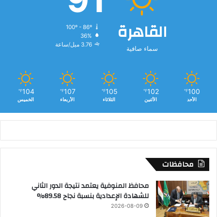
القاهرة
100º - 86º
36%
3.76 ميل/ساعة
سماء صافية
104
107
105
102
100
℉
℉
℉
℉
℉
الأحد
الأثنين
الثلاثاء
الأربعاء
الخميس
محافظات
محافظ المنوفية يعتمد نتيجة الدور الثاني
للشهادة الإعدادية بنسبة نجاح 89.58%
2026-08-09