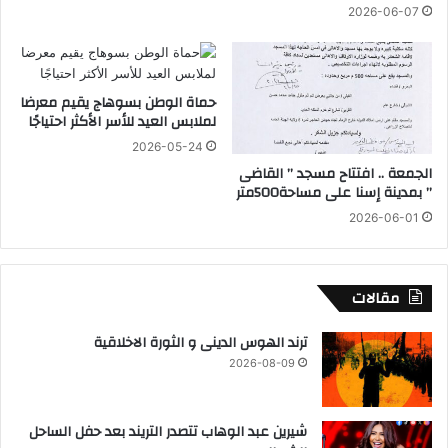
ل
ي
2026-06-07
ة
س
ا
ا
ل
ل
د
ا
حماة الوطن بسوهاج يقيم معرضا
ب
ت
لملابس العيد للأسر الأكثر احتياجًا
ا
ح
2026-05-24
ب
ا
الجمعة .. افتتاح مسجد ” القاضى
ا
د
” بمدينة إسنا على مساحة500متر
ت
ا
2026-06-01
ل
م
ص
ر
مقالات
ي
و
ترند الهوس الدينى و الثورة الاخلاقية
ا
2026-08-09
ل
أ
ف
شيرين عبد الوهاب تتصدر التريند بعد حفل الساحل
ر