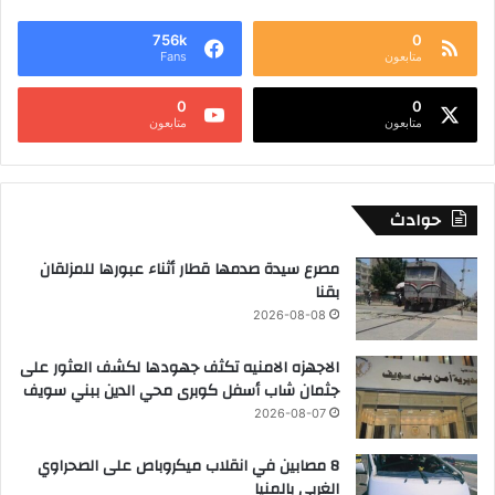
756k
0
متابعون
Fans
0
0
متابعون
متابعون
حوادث
مصرع سيدة صدمها قطار أثناء عبورها للمزلقان
بقنا
2026-08-08
الاجهزه الامنيه تكثف جهودها لكشف العثور على
جثمان شاب أسفل كوبرى محي الدين ببني سويف
2026-08-07
8 مصابين في انقلاب ميكروباص على الصحراوي
الغربي بالمنيا