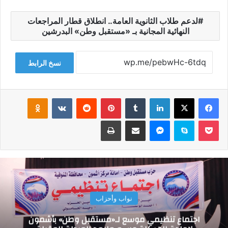
لدعم طلاب الثانوية العامة.. انطلاق قطار المراجعات
النهائية المجانية بـ «مستقبل وطن» البدرشين
نسخ الرابط
فيسبوك
‫X
لينكدإن
‏Tumblr
بينتيريست
‏Reddit
‏VKontakte
Odnoklassniki
‫Pocket
سكايب
ماسنجر
مشاركة عبر البريد
طباعة
نواب وأحزاب
اجتماع تنظيمي موسع لـ«مستقبل وطن» بأشمون