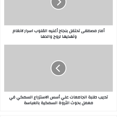
م
ص
ط
ف
ى
أمار مصطفى تحتفل بنجاح أغنيه القلوب اسرار لانغام
ت
وتهديها لروح والدها
ح
ت
ف
ت
ل
د
ب
ر
ن
ي
ج
ب
ا
ط
ح
ل
أ
ب
غ
ة
تدريب طلبة الجامعات علي أسس الاستزراع السمكي في
ن
ا
معمل بحوث الثروة السمكية بالعباسة
ي
ل
ه
ج
ا
ا