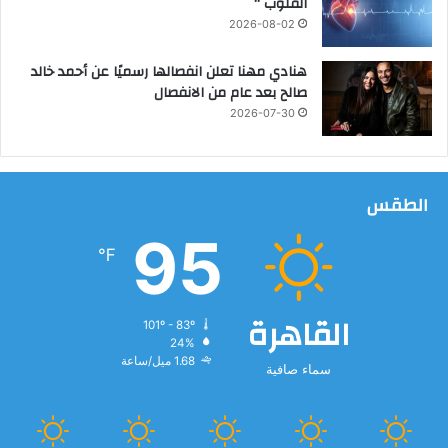
القلوب “
س
2026-08-02
م
ك
هنادي مهنا تعلن انفصالها رسميًا عن أحمد خالد
ي
صالح بعد عام من الانفصال
ة
2026-07-30
ب
ا
ل
ع
الطقس
ب
ا
95
س
℉
ة
القاهرة
101º - 83º
24%
1.68 ميل/ساعة
سماء صافية