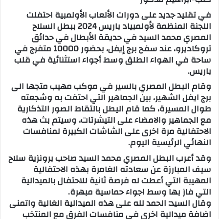
في تقليد جديد على دورات الألعاب الأولمبية احتفلت
اللجنة المنظمة لأولمبياد باريس 2024 ببطل السلاح
المصري محمد السيد في حديقة الأبطال في حدائق
تروكاديرو، عند سفح برج إيفل، بحضور 10000 متفرج في
ساحة في الهواء الطلق وسط أجواء استثنائية في قلب
باريس.
وقام البطل المصري بالسير في موكب مهيب متجها الى
برج ايفل الشهير، بين الجماهير التي احتفت به وشجعته
طوال المسيرة، كما قام اليطل بالتقاط الصور التذكارية
مع الجماهير والامضاء على التيشرتات، وسيتم بث هذه
الاحتفالية مرة اخرى على الشاشات الكبيرة لمنافسات
النهائي الرئيسية اليوم.
وقد أعرب البطل المصري محمد السيد صاحب برونزية سلاح
سيف المبارزة عن سعادته الغامرة بهذه الاحتفالية
المهيبة التي أعطت له فرصة ثانية للاحتفال بالميدالية
التي فاز بها وسط اجواء حماسية مبهرة.
وقال السيد: الحمد لله على هذه الميدالية الغالية واتمنى
اضافة ميدالية اخرى في منافسات الفرق مع المنتخب