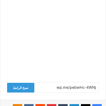
نسخ الرابط
فيسبوك
‫X
لينكدإن
‏Tumblr
بينتيريست
‏Reddit
‏VKontakte
Odnoklassniki