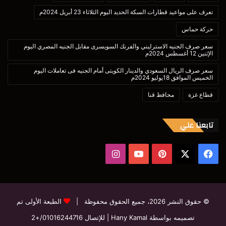
تعرف على مواعيد قطارات السكة الحديد اليوم الثلاثاء 23 أبريل 2024م
حركة حماس
سعر صرف الجنيه الاسترليني والفرنك السويسرى مقابل الجنيه المصري اليوم
الإثنين 12 أغسطس 2024م
سعر صرف الريال السعودي والدينار الكويتى أمام الجنيه فى تعاملات اليوم
الخميس الموافق 18يوليو 2024م
قطاع غزة
محافظ قنا
تابعنا علي
‫X
فيسبوك
بينتيريست
‫YouTube
انستقرام
© حقوق النشر 2026، جميع الحقوق محفوظة |
الطبعة الأولى تم
تصميمه بواسطة Hany Kamal
| للإتصال
01016244716/+2