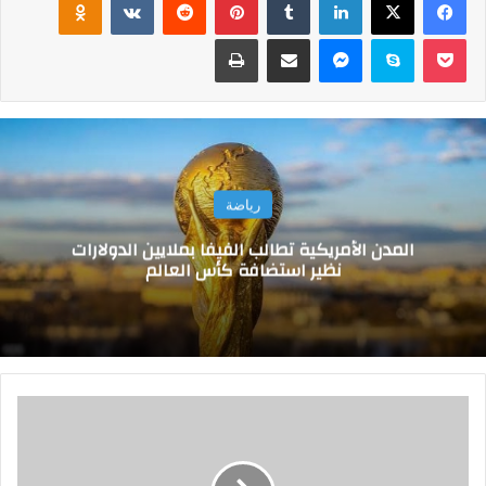
‫Pocket
سكايب
ماسنجر
مشاركة عبر البريد
طباعة
رياضة
المدن الأمريكية تطالب الفيفا بملايين الدولارات
نظير استضافة كأس العالم
أ
م
ا
ر