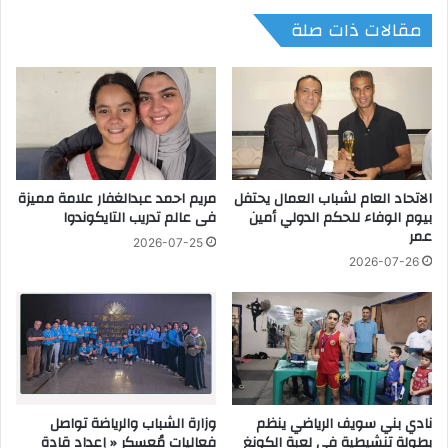
ل
م
مقالات ذات صلة
ق
ع
ل
ا
و
ت
ب
ع
ا
ل
س
ي
ر
أ
ا
س
ر
الاتحاد العام لشباب العمال يحتفل
مريم احمد عبدالغفار علامة مميزة
س
بيوم الوفاء للحكم الدولي أمين
فى عالم تدريب التايكوندوا
ل
ا
عمر
ا
ل
2026-07-25
ن
ا
2026-07-26
غ
س
ا
ت
م
ز
و
ر
ت
ا
ه
ع
د
ا
نادي بني سويف الرياضي ينظم
وزارة الشباب والرياضة تواصل
ي
ل
بطولة تنشيطية في لعبة الكونغ
فعاليات مُعسكر « إعداد قادة
ه
س