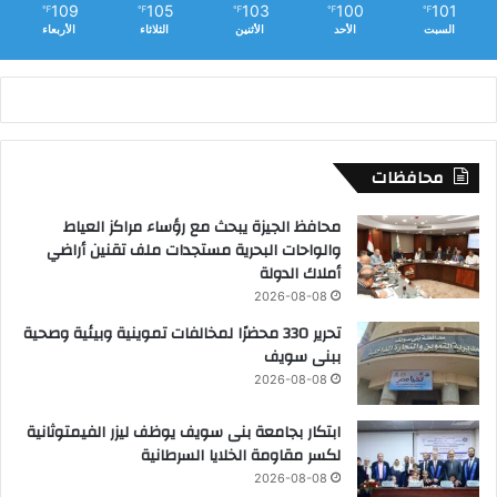
109
105
103
100
101
℉
℉
℉
℉
℉
السبت
الأحد
الأثنين
الثلاثاء
الأربعاء
محافظات
محافظ الجيزة يبحث مع رؤساء مراكز العياط
والواحات البحرية مستجدات ملف تقنين أراضي
أملاك الدولة
2026-08-08
تحرير 330 محضرًا لمخالفات تموينية وبيئية وصحية
ببنى سويف
2026-08-08
ابتكار بجامعة بنى سويف يوظف ليزر الفيمتوثانية
لكسر مقاومة الخلايا السرطانية
2026-08-08